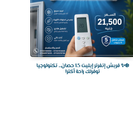
❄️✨ فريش إنفرتر إيليت 1.5 حصان... تكنولوجيا
توفرلك راحة أكتر!