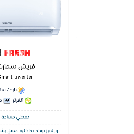
FRESH
فريش سمارت ا
Smart Inverter
بارد / س
انفرتر
د
يغطي مساحة 12 متر²
ويتميز بوحده داخليه تعمل بشا