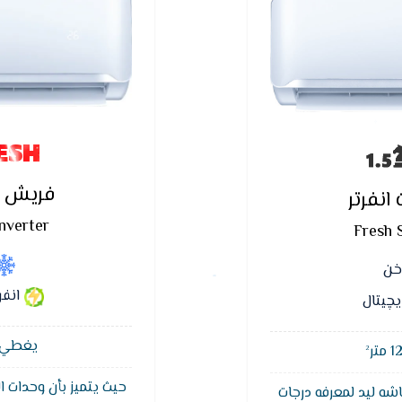
ESH
فريش س
نفرتر
nverter
Fresh 
اخن
انفر
يچيتال
يغطي مسا
حيث يتميز بأن وحدات ا
شه ليد لمعرفه درجات