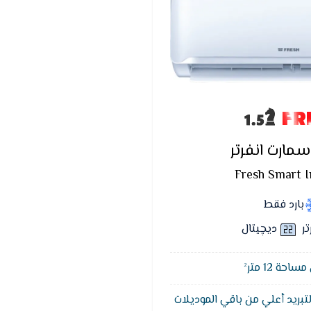
FR
مارت انفرتر
Fresh Smart I
بارد فقط
تر
ديچيتال
حة 12 متر²
لتبريد أعلي من باقي الموديلات