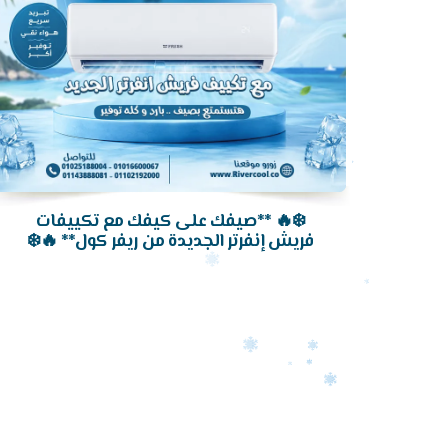
❄️🔥 **صيفك على كيفك مع تكييفات
فريش إنفرتر الجديدة من ريفر كول** 🔥❄️