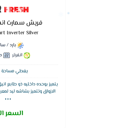
FRESH
فريش سمارت انفر
rt Inverter Silver
بارد / س
انفرتر
د
يغطي مساحة 12 متر²
يتميز بوحده داخليه ذو طابع ان
...
الازواق وتتميز بشاشه ليد لمعرف
التشغيل ويتميز ايضا بفلاتر قو
الاتربه ويتمتع بكباس قوى يتحم
السعر ال
وضمان 5 سنوات ضد عيوب الصناعه.