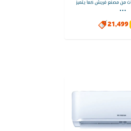
...
بضمان 5 سنوات من مصنع فريش كما يتميز
للوصول لدرجة الحراره المطلوبه
حتوى على شاشة عرض متطوره
21,499
حديثه والاساليب المتطوره كما
خاصية التنظيف الذاتى تعمل
وائح والادخنة الكريهه.