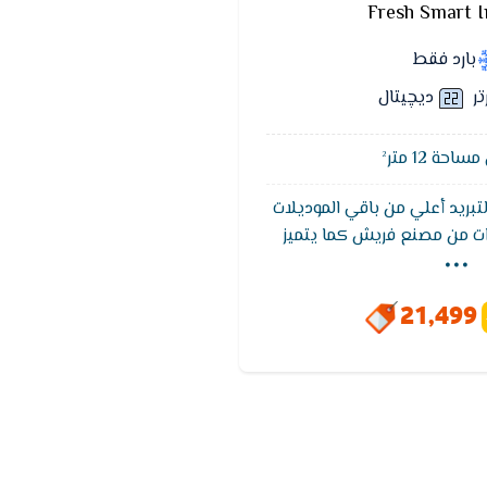
Fresh Smart I
بارد فقط
تر
ديچيتال
حة 12 متر²
لتبريد أعلي من باقي الموديلات
...
بضمان 5 سنوات من مصنع فريش كما يتميز
للوصول لدرجة الحراره المطلوبه
حتوى على شاشة عرض متطوره
21,499
حديثه والاساليب المتطوره كما
خاصية التنظيف الذاتى تعمل
وائح والادخنة الكريهه.