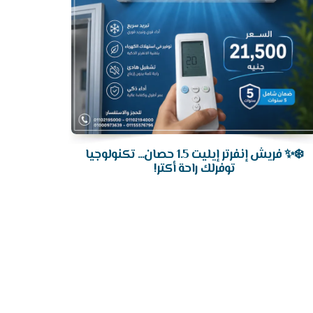
❄️✨ فريش إنفرتر إيليت 1.5 حصان... تكنولوجيا
توفرلك راحة أكتر!