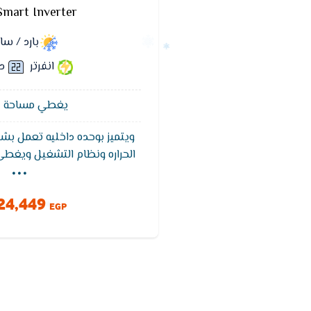
Smart Inverter
بارد / س
انفرتر
د
يغطي مساحة 12 متر²
ويتميز بوحده داخليه تعمل بشا
...
الحراره ونظام التشغيل ويغط
التبريد ويتميز تكييف فريش بخ
للوصول لدرجه الحراره المطلو
24,449
وخاصيه التنظيف الذاتى ويعمل بفل
EGP
والروائح الكريهه للحفاظ عل
ويتميز بضمان 5 سنوات ضد عيوب الصناعه.