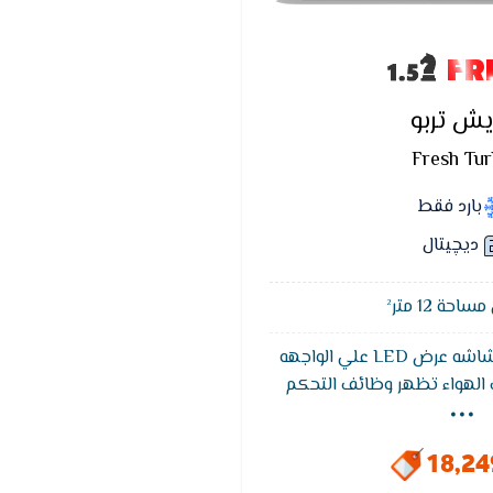
FR
يش تربو
Fresh Tu
بارد فقط
ديچيتال
حة 12 متر²
يتميز تكييف فريش بشاشه عرض LED علي الواجهه
...
ف الهواء تظهر وظائف التحكم
 وهي خاصيه التشخيص الذاتي
ق كود يكون مترجم في كتالوج
18,2
العميل