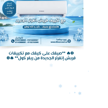
❄️🔥 **صيفك على كيفك مع تكييفات
فريش إنفرتر الجديدة من ريفر كول** 🔥❄️