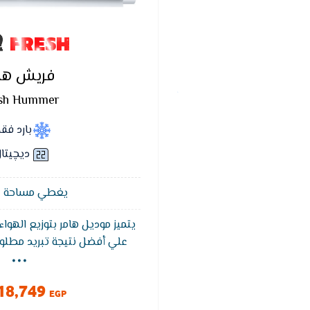
FRESH
فريش ها
sh Hummer
بارد فق
ديچيتا
يغطي مساحة 12 متر²
يتميز موديل هامر بتوزيع الهو
...
علي أفضل نتيجة تبريد مطلوب
فريش هامر بضما
التشغيل التلقائى يقوم الت
18,749
تلقائيا عند عودة التيار الكهربا
EGP