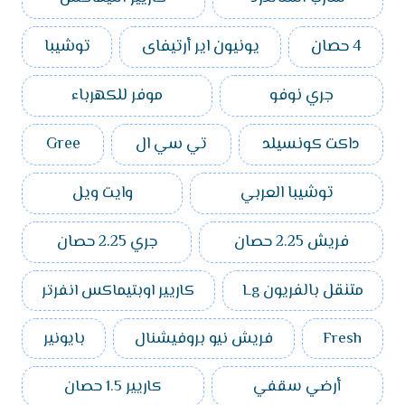
4 حصان
يونيون اير أرتيفاى
توشيبا
جري نوفو
موفر للكهرباء
داكت كونسيلد
تي سي ال
Gree
توشيبا العربي
وايت ويل
فريش 2.25 حصان
جري 2.25 حصان
متنقل بالفريون Lg
كاريير اوبتيماكس انفرتر
Fresh
فريش نيو بروفيشنال
بايونير
أرضي سقفي
كاريير 1.5 حصان