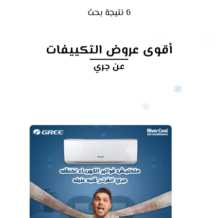
6 نتيجة بحث
أقوى عروض التكييفات
عن جري
أرخص
سعر
تكييف