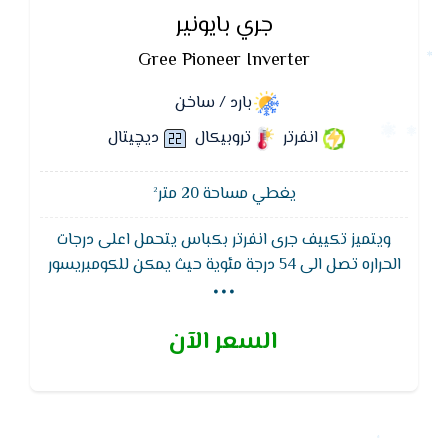
جري بايونير
Gree Pioneer Inverter
بارد / ساخن
انفرتر
تروبيكال
ديچيتال
يغطي مساحة 20 متر²
ويتميز تكييف جرى انفرتر بكباس يتحمل اعلى درجات
...
الحراره تصل الى 54 درجة مئوية حيث يمكن للكومبريسور
العمل فى اصعب الظروف البيئية ويوجد شاشه لاظهار
درجات الحراره والاعطال ويتميز تكييف جرى بايونير
السعر الآن
بمجسات استشعار تعمل على استشعار درجة حاره الغرفه
للتحكم فى قدرة تيار الهواء الصادر من الوحدة الداخلية
لتوفير افضل مستوى من الراحة وتوفير الجهد الكهربى