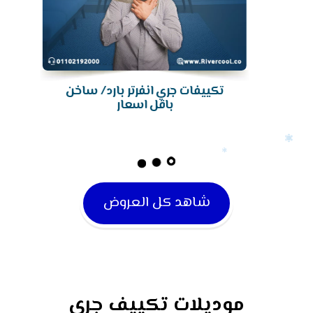
تكييف جري من ريفركول، اختيارك
الأمثل لأقصى درجات الراحة
والانتعاش!
شاهد كل العروض
موديلات تكييف جري