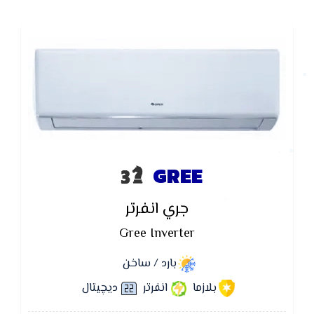
GREE
جري انفرتر
Gree Inverter
بارد / ساخن
بلازما
انفرتر
ديچيتال