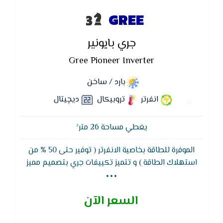
GREE
جري بايونير
Gree Pioneer Inverter
بارد / ساخن
انفرتر
تروبيكال
ديچيتال
يغطي مساحة 26 متر²
الموفرة للطاقة بخاصية الانفرتر ( توفير حتى 50 % من
...
استهلاك الطاقة ) و تتميز تكييفات جري بتصميم مميز
وتصنيفات كفاءة الطاقة و يعمل بفريون R410 A : نظام
صحى فعال لتنقية الهواء كما يتميز تكييف جرى بايونير
السعر الآن
بشاشة ليد لمعرفة درجات الحرارة والاعطال