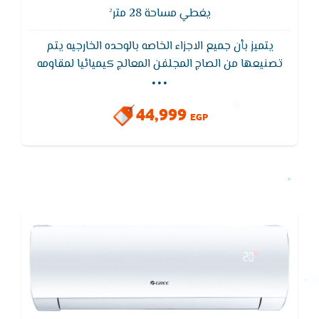
يغطي مساحة 28 متر²
يتميز بأن جميع الاجزاء الخاصه بالوحده الخارجيه يتم
...
تصنيعها من الصاج المجلفن المعالج كيميائيا لمقاومه
جميع العوامل الجويه المسببة للصدأ ويتميز بانه ثنائى
تصريف المياة من الوحدة الداخلية مما يضمن سهولة
44,999
التركيب فى اى مكان بالغرفة
EGP