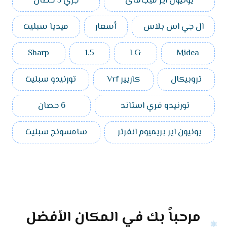
يونيون اير ميجافاى
جري 3 حصان
ال جي اس بلاس
أسعار
ميديا سبليت
Sharp
1.5
LG
Midea
تروبيكال
كاريير Vrf
تورنيدو سبليت
تورنيدو فري استاند
6 حصان
يونيون اير بريميوم انفرتر
سامسونج سبليت
مرحباً بك في المكان الأفضل