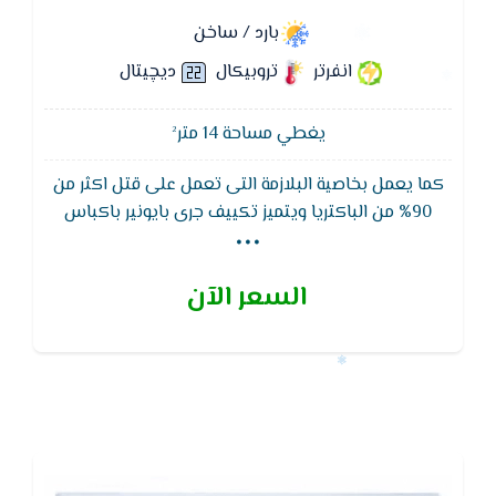
بارد / ساخن
انفرتر
تروبيكال
ديچيتال
يغطي مساحة 14 متر²
كما يعمل بخاصية البلازمة التى تعمل على قتل اكثر من
...
90% من الباكتريا ويتميز تكييف جرى بايونير باكباس
استوائى يتحمل اعلى درجات الحراره تصل الى 54 درجة
حراره مئوية ويتميز بزعانف ذهبيه لمقاومه الاتربه والصدا
السعر الآن
ويتميز بكباس يوفر 50% من استهلاك الكهرباء