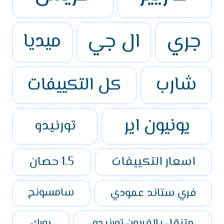
جري
ال جي
ميديا
شارب
كل التكييفات
يونيون اير
تورنيدو
اسعار التكييفات
1.5 حصان
فري ستاند عمودي
سامسونج
متنقل بالفريون تورنيدو
يورك