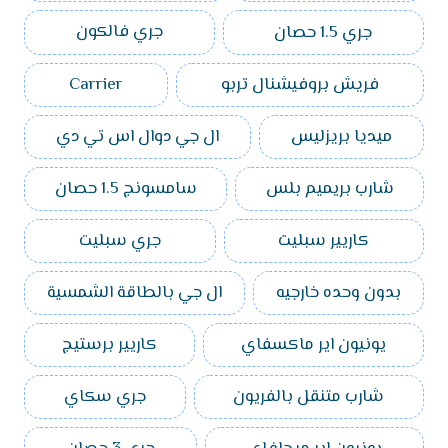
جري 1.5 حصان
جري فالكون
فريش بروفيشنال تربو
Carrier
ميديا بريزليس
ال جي دوال اس تي دي
شارب بريميم بلس
سامسونج 1.5 حصان
كاريير سبليت
جري سبليت
بدون وحده خارجيه
ال جي بالطاقة الشمسية
يونيون اير ماكسفاي
كاريير برستيج
شارب متنقل بالفريون
جري سكاي