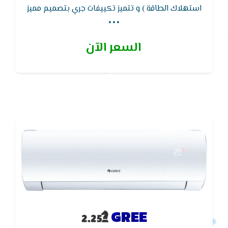
...
استهلاك الطاقة ) و تتميز تكييفات جري بتصميم مميز
وتصنيفات كفاءة الطاقة و يعمل بفريون R410 A : نظام
صحى فعال لتنقية الهواء كما يتميز تكييف جرى انفرتر
السعر الآن
بشاشة ليد لمعرفة درجات الحرارة والاعطال
GREE