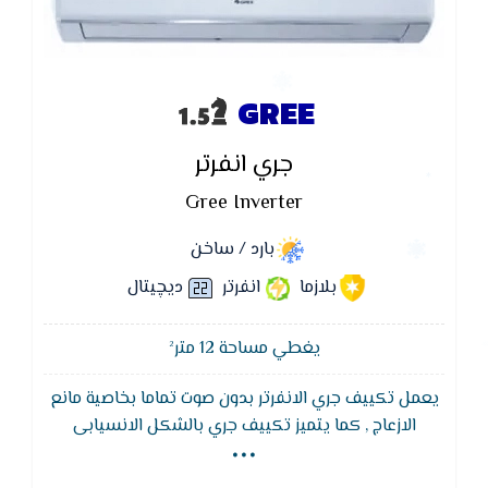
GREE
جري انفرتر
Gree Inverter
بارد / ساخن
بلازما
انفرتر
ديچيتال
يغطي مساحة 12 متر²
يعمل تكييف جري الانفرتر بدون صوت تماما بخاصية مانع
...
الازعاج , كما يتميز تكييف جري بالشكل الانسيابى
المتناسب مع جميع الديكورات المختلفه التى تضيف
للمكان لمسه من الجمال ,يتميز بفلاتر منقية للاتربة لتنقية