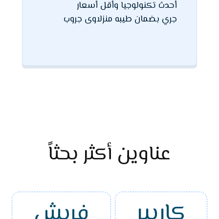
أحدث تكنولوجيا وأقل أسعار
جري بضمان طيبه منزلاوى جروب
عناوين أكثر بحثاً
كاريير
فريش