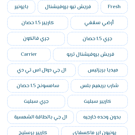
Fresh
فريش نيو بروفيشنال
بايونير
أرضي سقفي
كاريير 1.5 حصان
جري 1.5 حصان
جري فالكون
فريش بروفيشنال تربو
Carrier
ميديا بريزليس
ال جي دوال اس تي دي
شارب بريميم بلس
سامسونج 1.5 حصان
كاريير سبليت
جري سبليت
بدون وحده خارجيه
ال جي بالطاقة الشمسية
يونيون اير ماكسفاي
كاريير برستيج