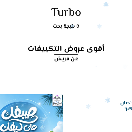
Turbo
6 نتيجة بحث
أقوى عروض التكييفات
عن فريش
أرخص
سعر
تكييف