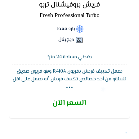
فريش بروفيشنال تربو
Fresh Professional Turbo
بارد فقط
ديچيتال
يغطي مساحة 24 متر²
يعمل تكييف فريش بفريون R410A وهو فريون صديق
...
للبيئةو من أحد خصائص تكييف فريش أنه يعمل على اقل
ضغط للكهرباء مما يوفر فى استهلاك الكهرباء بصورة
كبيرة وهي من أحد أكبر مميزات تكييفات فريش و ايضا
السعر الآن
من اهم مزاياه ان تكييف فريش بضمان سنوات شامله
علي التكييف بالكامل ضد عيوب التصنيع