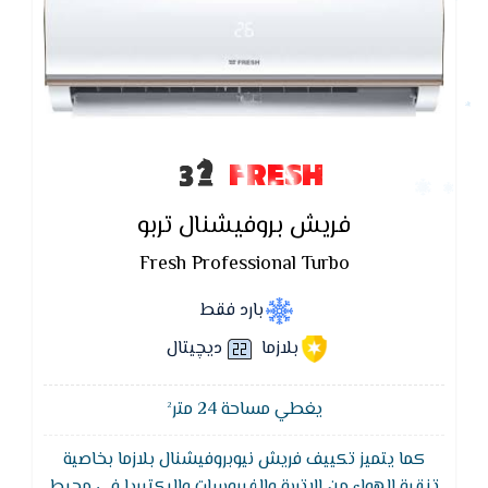
FRESH
فريش بروفيشنال تربو
Fresh Professional Turbo
بارد فقط
بلازما
ديچيتال
يغطي مساحة 24 متر²
كما يتميز تكييف فريش نيوبروفيشنال بلازما بخاصية
تنقية الهواء من الاتربة والفيروسات والبكتيريا فى محيط