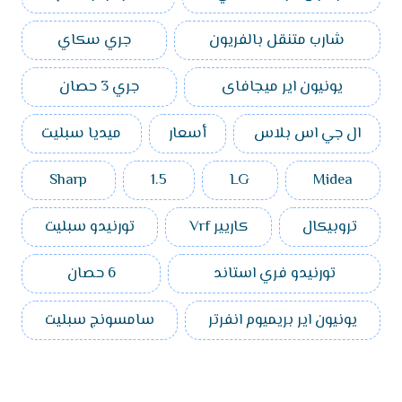
شارب متنقل بالفريون
جري سكاي
يونيون اير ميجافاى
جري 3 حصان
ال جي اس بلاس
أسعار
ميديا سبليت
Sharp
1.5
LG
Midea
تروبيكال
كاريير Vrf
تورنيدو سبليت
تورنيدو فري استاند
6 حصان
يونيون اير بريميوم انفرتر
سامسونج سبليت