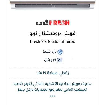
FRESH
فريش بروفيشنال تربو
Fresh Professional Turbo
بارد فقط
ديچيتال
يغطي مساحة 19 متر²
تكييف فريش بخاصيه التنتظيف الذاتي تقوم خاصيه
...
التنظيف الذاتي بمنع نمو الفطريات داخل جهاز
التكييف,فعند تشغيل خاصيه التنظيف الذاتي و ذالك في
الوضع الجاف لمده زمنيه محدده لتنفيذ المعليه و قدرها 40