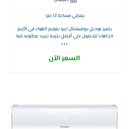
يغطي مساحة 12 متر²
يتميز موديل بروفيشنال تربو بتوزيع الهواء في الأربع
...
اتجاهات للحصول علي أفضل نتيجة تبريد مطلوبه كما
يتميز تكييف فريش بروفيشنال تربو بضمان 5 سنوات
,خاصية تدفق الهواء التى تعمل على التخلص من اى
السعر الآن
عوائق التي تمنع وصوله,خاصية التبريد السريع والتى تعمل
بسرعة فائقة على تغير درجات الحرارة العالية