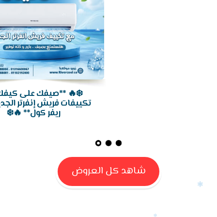
❄️✨ فريش إنفرتر إيليت 1.5 حصان...
تكنولوجيا توفرلك راحة أكتر!
شاهد كل العروض