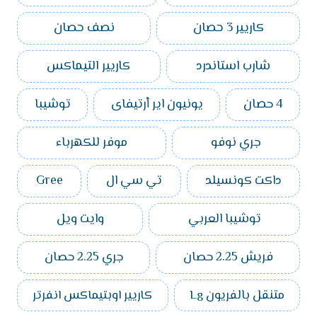
كاريير 3 حصان
نصف حصان
شارب استاندرد
كاريير التيماكس
4 حصان
يونيون اير أرتيفاى
توشيبا
جري نوفو
موفر للكهرباء
داكت كونسيلد
تي سي ال
Gree
توشيبا العربي
وايت ويل
فريش 2.25 حصان
جري 2.25 حصان
متنقل بالفريون Lg
كاريير اوبتيماكس انفرتر