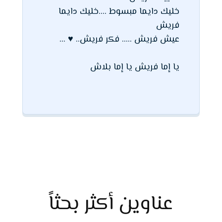
خليك دايما مبسوط ....خليك دايما
فريش
عيش فريش ..... فكر فريش.. ♥ ...
يا إما فريش يا إما بلاش
عناوين أكثر بحثاً