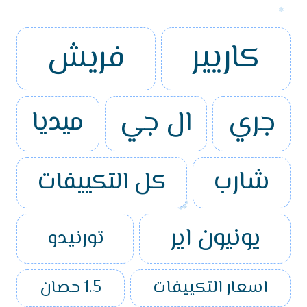
كاريير
فريش
جري
ال جي
ميديا
شارب
كل التكييفات
يونيون اير
تورنيدو
اسعار التكييفات
1.5 حصان