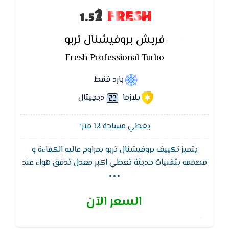
FRESH
فريش بروفيشنال تربو
Fresh Professional Turbo
بارد فقط
بلازما
ديچيتال
يغطي مساحة 12 متر²
يتميز تكييف بروفيشنال تربو بمراوح عاليه الكفاءة و
...
مصممه بتقنيات حديثة تعطي اكبر معدل تدفق هواء عند
جميع السرعات نتيجه لزياده انسيابيه الهواء , كما يعمل
تكييف بروفيشنال تربو بفريون 410a صديق للبيئة الذي
السعر الآن
يقوم بالتوفير في الكهرباء بشكل ملحوظ , خاصية
التشغيل الهادئ التى تعمل على كتم صوت الجهاز نهائيا
وتوفير الهدوء فقط