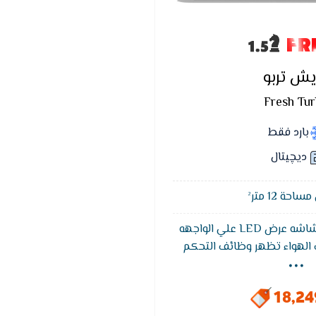
FR
يش تربو
Fresh Tu
بارد فقط
ديچيتال
حة 12 متر²
يتميز تكييف فريش بشاشه عرض LED علي الواجهه
...
ف الهواء تظهر وظائف التحكم
 وهي خاصيه التشخيص الذاتي
ق كود يكون مترجم في كتالوج
18,2
العميل