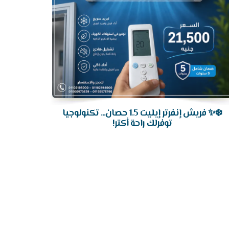
❄️✨ فريش إنفرتر إيليت 1.5 حصان... تكنولوجيا
توفرلك راحة أكتر!