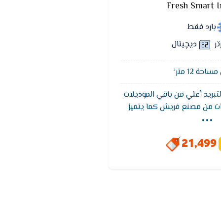
Fresh Smart I
بارد فقط
تر
ديچيتال
حة 12 متر²
لتبريد أعلي من باقي الموديلات
...
بضمان 5 سنوات من مصنع فريش كما يتميز
للوصول لدرجة الحراره المطلوبه
حتوى على شاشة عرض متطوره
21,499
حديثه والاساليب المتطوره كما
خاصية التنظيف الذاتى تعمل
وائح والادخنة الكريهه.