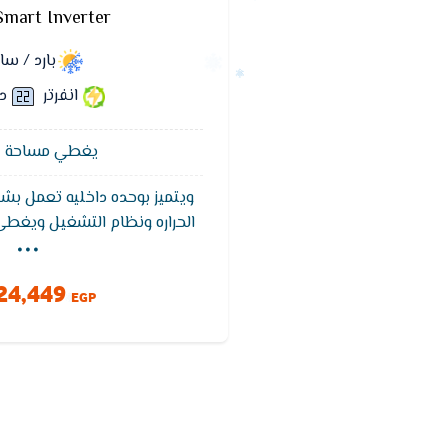
Smart Inverter
بارد / س
انفرتر
د
يغطي مساحة 12 متر²
ويتميز بوحده داخليه تعمل بشا
...
الحراره ونظام التشغيل ويغط
التبريد ويتميز تكييف فريش بخ
للوصول لدرجه الحراره المطلو
24,449
وخاصيه التنظيف الذاتى ويعمل بفل
EGP
والروائح الكريهه للحفاظ عل
ويتميز بضمان 5 سنوات ضد عيوب الصناعه.