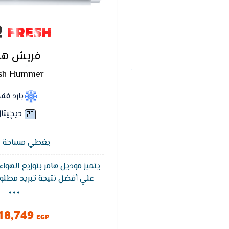
FRESH
فريش ها
sh Hummer
بارد فق
ديچيتا
يغطي مساحة 12 متر²
يتميز موديل هامر بتوزيع الهو
...
علي أفضل نتيجة تبريد مطلوب
فريش هامر بضما
التشغيل التلقائى يقوم الت
18,749
تلقائيا عند عودة التيار الكهربا
EGP