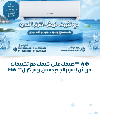
❄️🔥 **صيفك على كيفك مع تكييفات
فريش إنفرتر الجديدة من ريفر كول** 🔥❄️