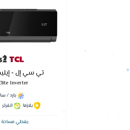
TCL
تي سي إل - إيليت
lite Inverter
بارد / س
بلازما
انفرتر
يغطي مساحة 12 متر²