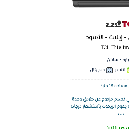
T
 إيليت - الأسود
TCL Elite In
بارد / ساخن
انفرتر
ديچيتال
حة 18 متر²
بخاصيه I Fill وهي تحكم مزدوج عن طريق وحدة
...
 يقوم الريموت بأستشعار درجات
الوصول لدرجة الحرارة والهواء
الغرفة ويتميز ايضا تكييف تي
عر الآن
ه التنظيف ذاتي حيث تعمل على