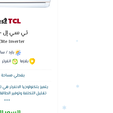
TCL
تي سي إل - 
lite Inverter
بارد / س
بلازما
انفرتر
يغطي مساحة 18 متر²
يتميز بتكنولوجيا الانفرتر هي
...
تقليل التكلفة وتوفير الطاق
أوضاع التشغيل العالية والمن
التبديل ما بين فصل الكمبروسور
السعر ال
ايضا بخاصيه ECO 