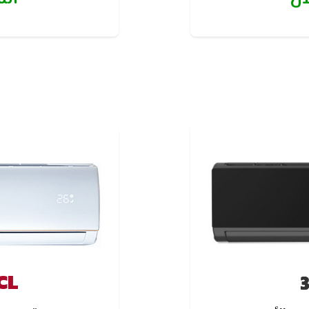
ضع العادي مما يؤدي الي
تجفييف المبخر ( الوح
لكهرباء
روائح كريهة
CL