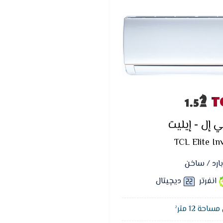
T
إل - إيليت
TCL Elite In
بارد / ساخن
انفرتر
ديچيتال
حة 12 متر²