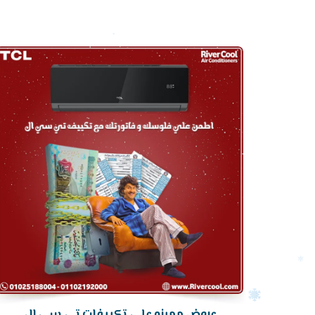
أرخص
سعر
تكييف
عروض مميزه علي تكييفات تي سي ال