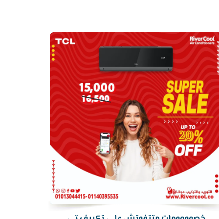
أرخص
سعر
تكييف
خصوووومات متتفوتش علي تكييف تي