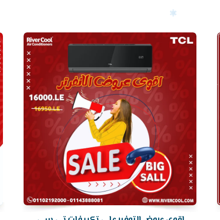
أرخص
سعر
تكييف
اقوى عروض التوفير علي تكييفات تي سي