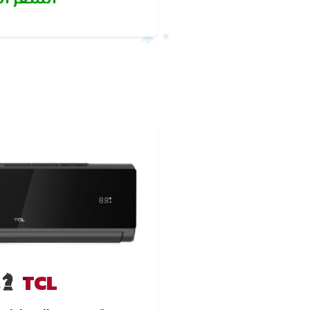
اسjهلاك للطاقه بمقارنة بالو
توفير استهلاك ا
TCL