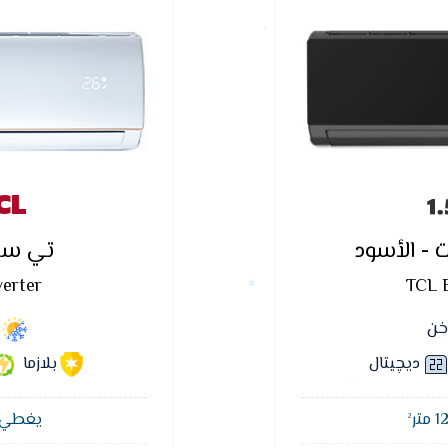
CL
 - الأسود
تي سي 
verter
TCL E
اخن
ديچيتال
بلازما
يغطي مسا