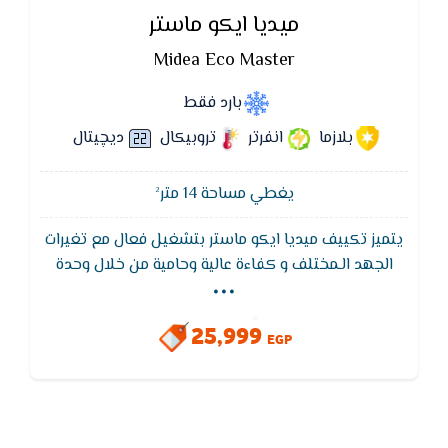
ميديا ايكو ماستر
Midea Eco Master
بارد فقط
بلازما
انفرتر
تروبيكال
ديچيتال
يغطي مساحة 14 متر²
يتميز تكييف ميديا ايكو ماستر بتشغيل فعال مع تغيرات
...
الجهد الـمختلف و كفاءة عالية وحامية من خلال وحدة
التحكم الكهربائية الرئيسية الذكية التي تعمل على
تحسين الأداء بفضل قدرتها على تحمل تغيرات الجهد من
25,999
١٦٥ فولت إلى ٢٦٥ فولت.
EGP