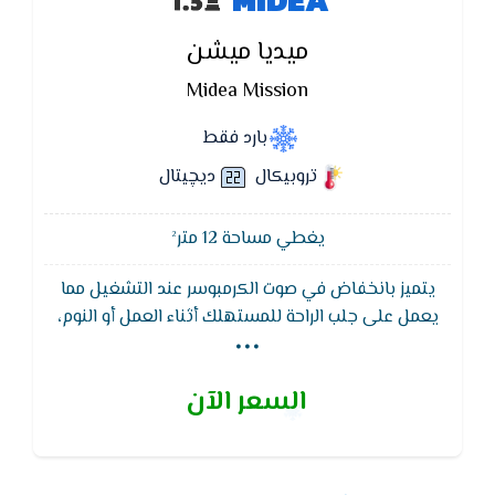
ميديا ميشن
Midea Mission
بارد فقط
تروبيكال
ديچيتال
يغطي مساحة 12 متر²
يتميز بانخفاض في صوت الكرمبوسر عند التشغيل مما
...
يعمل على جلب الراحة للمستهلك أثناء العمل أو النوم،
وعند غلق الجهاز لا تشعر بوجود ضوضاء كما في بقي
الأجهزة الأخري لأنه مزود بخاصية كتم الصوت أثناء
السعر الآن
التشغيل,يتميز تكييف ميديا - MIDEA بوظيفة إعادة
التشغيل التلقائى لجهاز التكييف بدون وحدة التحكم
اللاسلكية