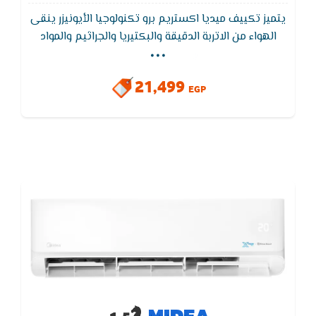
يتميز تكييف ميديا اكستريم برو تكنولوجيا الأيونيزر ينقى
...
الهواء من الاتربة الدقيقة والبكتيريا والجراثيم والمواد
المسببة للحساسية. - يزيل دخان السجائر وأي أدخنة أخرى
والروائح الغير مستحبة. - يقضى على الملوثات العضوية
21,499
والكيميائية الضارة. - يخفف التعب والحساسية وآلالام
EGP
الجسدية والامراض. - زيادة الشعور بالهدوء والراحة. -
يحسن مستوى النشاط والحيوية.