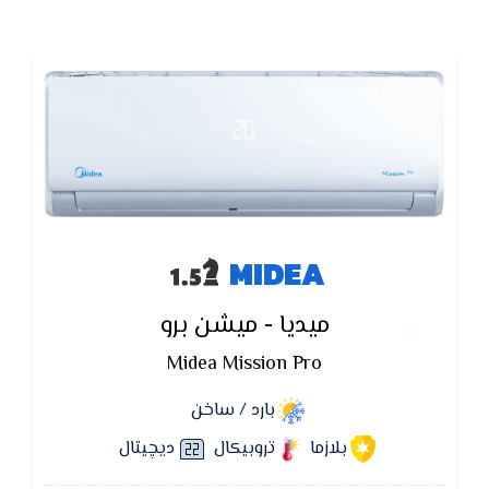
MIDEA
ميديا - ميشن برو
Midea Mission Pro
بارد / ساخن
بلازما
تروبيكال
ديچيتال