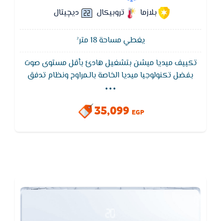
بلازما
تروبيكال
ديچيتال
يغطي مساحة 18 متر²
تكييف ميديا ميشن بتشغيل هادئ بأقل مستوى صوت
...
بفضل تكنولوجيا ميديا الخاصة بالـمراوح ونظام تدفق
الهواء مع استخدام ضاغط هادئ التشغيل , و ايضا يتميز
تكييف Midea بكباس استوائي تروبيكال يتحمل حتي 52
35,099
درجه مئويه
EGP