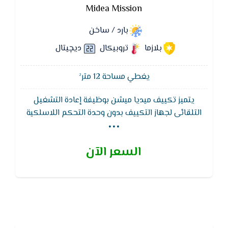
Midea Mission
بارد / ساخن
بلازما
تروبيكال
ديچيتال
يغطي مساحة 12 متر²
يتميز تكييف ميديا ميشن بوظيفة إعادة التشغيل
...
التلقائى لجهاز التكييف بدون وحدة التحكم اللاسلكية
ويقوم تكييف ميديا - MIDEA بالاحتفاظ بذاكرة التشغيل
عند رجوع التيار الكهربائى بعد انقطاعه.يتميز بوجود 7
السعر الآن
فلاتر تنقيه لمقاومه الاتربه و الجراثيم و ادخنه السجائر