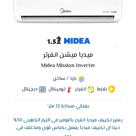
MIDEA
ميديا ميشن انفرتر
Midea Mission Inverter
بارد / ساخن
بلازما
انفرتر
تروبيكال
ديچيتال
يغطي مساحة 12 متر²
يتميز تكييف ميديا انفرتر بالتوفير فى التيار الكهربى 50%
...
حيث ان تكييف ميديا يعمل بكباس قوى ومختلف فى
توفير الجهد الكهربى كما يتميز تكييف ميديا ميشن