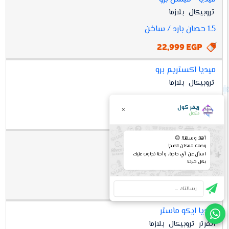
تروبيكال
بلازما
1.5 حصان بارد / ساخن
22,999 EGP
ميديا اكستريم برو
تروبيكال
بلازما
1.5 حصان بارد / ساخن
ريفر كول
×
متصل
22,999 EGP
ميديا ايكو ماستر
أهلاً وسهلاً! 😊
وصلت للمكان الصح!
انفرتر
تروبيكال
بلازما
اسأل عن أي حاجة، وأحنا نجاوب عليك
بكل خبرتنا
1.5 حصان بارد
25,999 EGP
ميديا ايكو ماستر
انفرتر
تروبيكال
بلازما