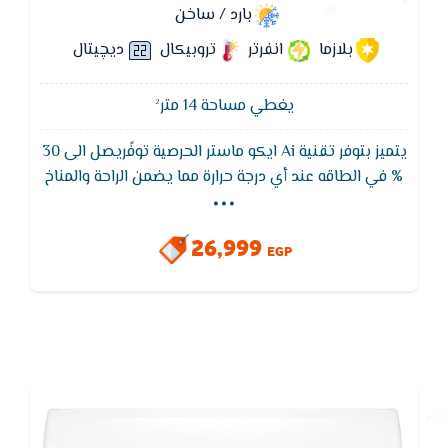
بارد / ساخن
بلازما
انفرتر
تروبيكال
ديچيتال
يغطي مساحة 14 متر²
يتميز بتوفر تقنية Ai ايكو ماستر الحرصية توفًريصل الى 30
...
% في الطاقه عند أي درجة حرارة مما يضمن الراحة والمناخ
المثالي لمساحتك كما ايضا يتميز تكييف ايكو ماستر
بخاصية التحكم بالرطوبة بالذكاء الأصطناعي وإمكانية
26,999
الأتصال بالتطبيقات، وظيفة فلاش كول، وحماية Guard
EGP
Prime وغيرها الكثير