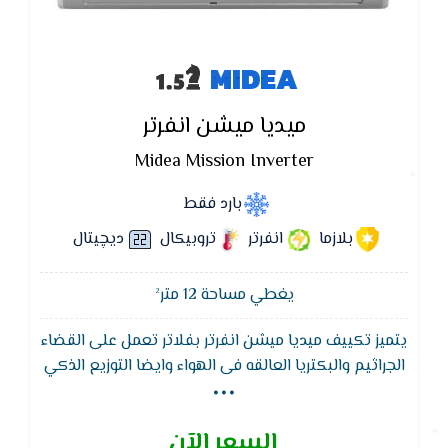
MIDEA
ميديا ميشن انفرتر
Midea Mission Inverter
بارد فقط
بلازما
انفرتر
تروبيكال
ديچيتال
يغطي مساحة 12 متر²
يتميز تكييف ميديا ميشن انفرتر بفلاتر تعمل على القضاء
...
الجراثيم والبكتريا العالقه فى الهواء وايضا التوزيع الذكي
وهو ان يقوم بتوزيع الهواء بشكل مستمر علي وضع
Swing حتى يقوم بتغطية المكان بالبروده بشكل افضل
السعر الآن