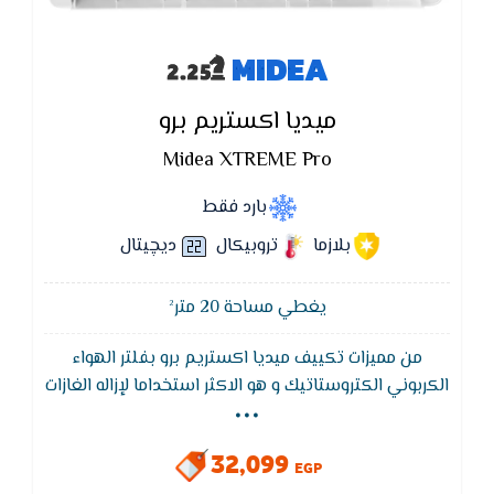
MIDEA
ميديا اكستريم برو
Midea XTREME Pro
بارد فقط
بلازما
تروبيكال
ديچيتال
يغطي مساحة 20 متر²
من مميزات تكييف ميديا اكستريم برو بفلتر الهواء
...
الكربوني الكتروستاتيك و هو الاكثر استخداما لإزاله الغازات
عبر طبقه من الكربون النشط و يسمي ايضا الفحم النشط
و يستخدم عاده لإزاله المركبات العضويه المتطايره
32,099
المنبعثه عاده في المنزل كما يستخدم ايضا لإزاله الروائح
EGP