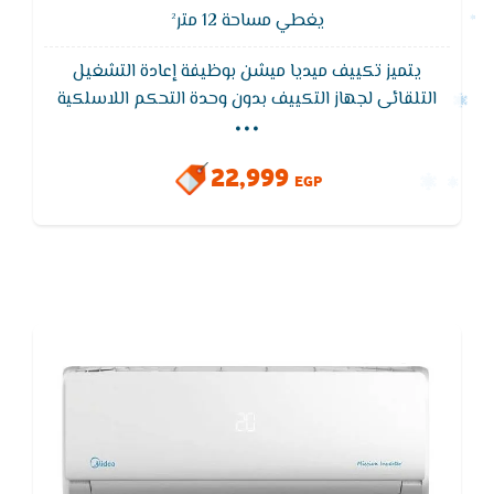
يغطي مساحة 12 متر²
يتميز تكييف ميديا ميشن بوظيفة إعادة التشغيل
...
التلقائى لجهاز التكييف بدون وحدة التحكم اللاسلكية
ويقوم تكييف ميديا - MIDEA بالاحتفاظ بذاكرة التشغيل
عند رجوع التيار الكهربائى بعد انقطاعه.يتميز بوجود 7
22,999
فلاتر تنقيه لمقاومه الاتربه و الجراثيم و ادخنه السجائر
EGP