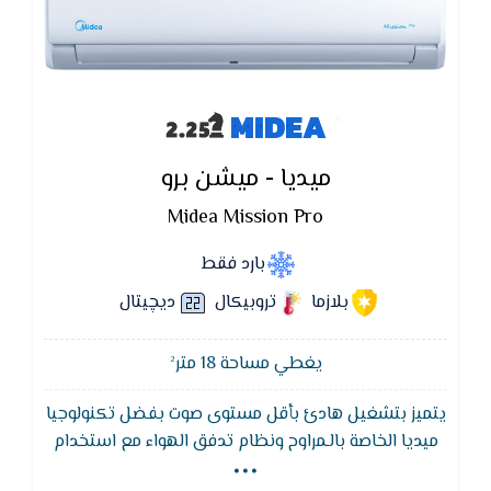
MIDEA
ميديا - ميشن برو
Midea Mission Pro
بارد فقط
بلازما
تروبيكال
ديچيتال
يغطي مساحة 18 متر²
يتميز بتشغيل هادئ بأقل مستوى صوت بفضل تكنولوجيا
...
ميديا الخاصة بالـمراوح ونظام تدفق الهواء مع استخدام
ضاغط هادئ التشغيل,يحتوي تكييف Midea على فلاتر