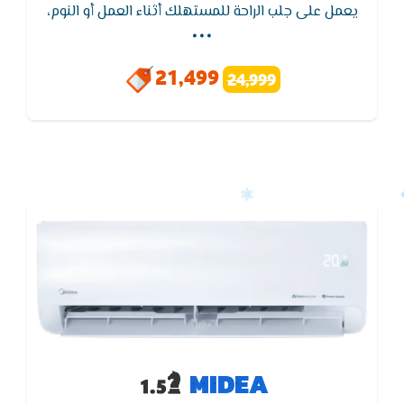
...
يعمل على جلب الراحة للمستهلك أثناء العمل أو النوم،
وعند غلق الجهاز لا تشعر بوجود ضوضاء كما في بقي
الأجهزة الأخري لأنه مزود بخاصية كتم الصوت أثناء
21,499
24,999
التشغيل,يتميز تكييف ميديا - MIDEA بوظيفة إعادة
التشغيل التلقائى لجهاز التكييف بدون وحدة التحكم
اللاسلكية
MIDEA