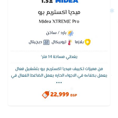
MIDEA
ميديا اكستريم برو
Midea XTREME Pro
بارد / ساخن
بلازما
تروبيكال
ديچيتال
يغطي مساحة 14 متر²
من مميزات تكييف ميديا اكستريم برو بتشغيل فعال
...
يعمل بكفاءه في الاجواء الحاره يعمل الضاغط الفعال في
درجات حراره خارجيه عاليه T3 تصل الي 55 درجه مئويه
بكفاءه عاليه و استهلاك منخفض للكهرباء مما يؤدي الي
22,999
تبريد قوي حقيقي للمكان المكيف
EGP