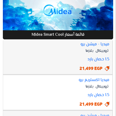
قائمة أسعار Midea Smart Cool
ميديا - ميشن برو
افضل
تروبيكال
بلازما
أسعار
MIDEA
مواصفات
سعر
1.5 حصان بارد
SMART
COOL
21,499 EGP
ميديا اكستريم برو
تروبيكال
بلازما
1.5 حصان بارد
21,499 EGP
ميديا - ميشن برو