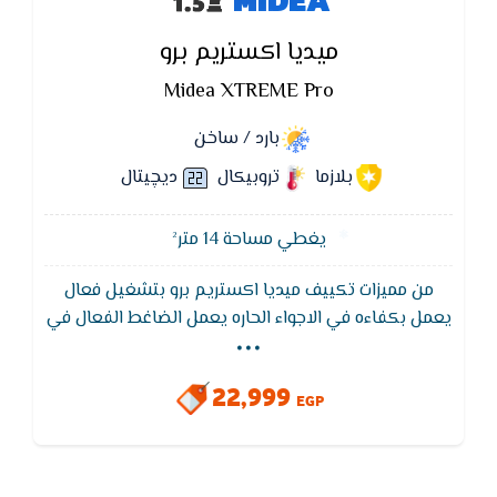
MIDEA
ميديا اكستريم برو
Midea XTREME Pro
بارد / ساخن
بلازما
تروبيكال
ديچيتال
يغطي مساحة 14 متر²
من مميزات تكييف ميديا اكستريم برو بتشغيل فعال
...
يعمل بكفاءه في الاجواء الحاره يعمل الضاغط الفعال في
درجات حراره خارجيه عاليه T3 تصل الي 55 درجه مئويه
بكفاءه عاليه و استهلاك منخفض للكهرباء مما يؤدي الي
22,999
تبريد قوي حقيقي للمكان المكيف
EGP