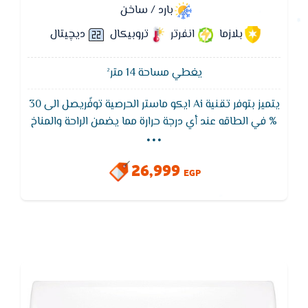
بارد / ساخن
بلازما
انفرتر
تروبيكال
ديچيتال
يغطي مساحة 14 متر²
يتميز بتوفر تقنية Ai ايكو ماستر الحرصية توفًريصل الى 30
...
% في الطاقه عند أي درجة حرارة مما يضمن الراحة والمناخ
المثالي لمساحتك كما ايضا يتميز تكييف ايكو ماستر
بخاصية التحكم بالرطوبة بالذكاء الأصطناعي وإمكانية
26,999
الأتصال بالتطبيقات، وظيفة فلاش كول، وحماية Guard
EGP
Prime وغيرها الكثير