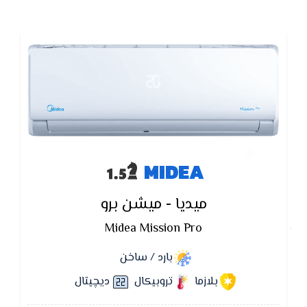
MIDEA
ميديا - ميشن برو
Midea Mission Pro
بارد / ساخن
بلازما
تروبيكال
ديچيتال