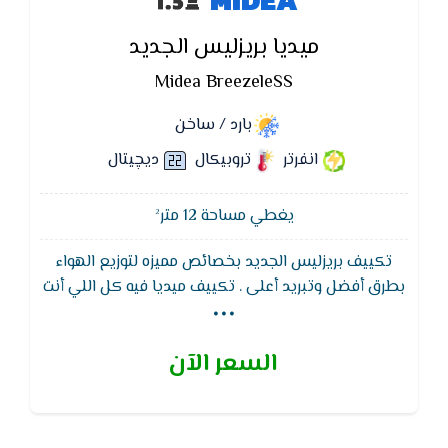
ميديا بريزليس الجديد
Midea BreezeleSS
بارد / ساخن
انفرتر
تروبيكال
ديچيتال
يغطي مساحة 12 متر²
تكييف بريزليس الجديد بخصائص مميزه لتوزيع الهواء
...
بطرق أفضل وتبريد أعلى . تكييف ميديا فيه كل اللي أنت
محتاجه، تحتوي الوحدة الداخلية لتكييف بريزليس على
عاكسات مزدوجة (فتحات) ذات فتحات تهوية و 7928 فتحة
السعر الآن
صغيرة للتوزيع المنتظم للهواء البارد. بالإضافة إلى ذلك ،
يعتبر BreezeleSS أول مكيف منفصل بفتحات تهوية
جانبية. تم تصميم هذه المقابس على شكل حرف S
خصيصًا للعمل مع فتحات التهوية الأمامية لضمان التدفق