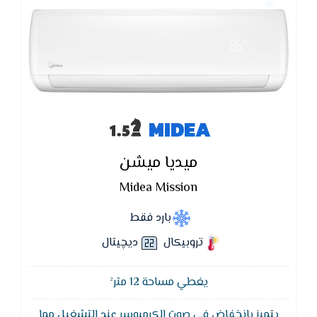
MIDEA
ميديا ميشن
Midea Mission
بارد فقط
تروبيكال
ديچيتال
يغطي مساحة 12 متر²
يتميز بانخفاض في صوت الكرمبوسر عند التشغيل مما