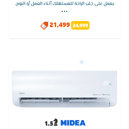
...
يعمل على جلب الراحة للمستهلك أثناء العمل أو النوم،
وعند غلق الجهاز لا تشعر بوجود ضوضاء كما في بقي
الأجهزة الأخري لأنه مزود بخاصية كتم الصوت أثناء
21,499
24,999
التشغيل,يتميز تكييف ميديا - MIDEA بوظيفة إعادة
التشغيل التلقائى لجهاز التكييف بدون وحدة التحكم
اللاسلكية
MIDEA