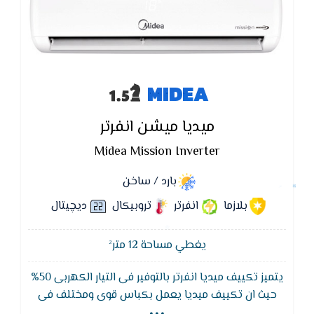
MIDEA
ميديا ميشن انفرتر
Midea Mission Inverter
بارد / ساخن
بلازما
انفرتر
تروبيكال
ديچيتال
يغطي مساحة 12 متر²
يتميز تكييف ميديا انفرتر بالتوفير فى التيار الكهربى 50%
...
حيث ان تكييف ميديا يعمل بكباس قوى ومختلف فى
توفير الجهد الكهربى كما يتميز تكييف ميديا ميشن