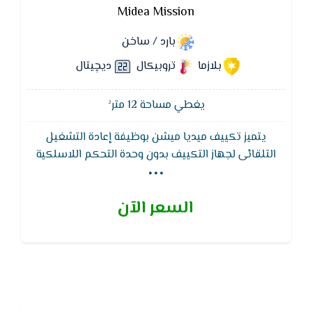
Midea Mission
بارد / ساخن
بلازما
تروبيكال
ديچيتال
يغطي مساحة 12 متر²
يتميز تكييف ميديا ميشن بوظيفة إعادة التشغيل
...
التلقائى لجهاز التكييف بدون وحدة التحكم اللاسلكية
ويقوم تكييف ميديا - MIDEA بالاحتفاظ بذاكرة التشغيل
عند رجوع التيار الكهربائى بعد انقطاعه.يتميز بوجود 7
السعر الآن
فلاتر تنقيه لمقاومه الاتربه و الجراثيم و ادخنه السجائر