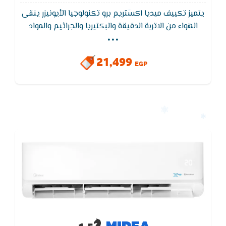
يتميز تكييف ميديا اكستريم برو تكنولوجيا الأيونيزر ينقى
...
الهواء من الاتربة الدقيقة والبكتيريا والجراثيم والمواد
المسببة للحساسية. - يزيل دخان السجائر وأي أدخنة أخرى
والروائح الغير مستحبة. - يقضى على الملوثات العضوية
21,499
والكيميائية الضارة. - يخفف التعب والحساسية وآلالام
EGP
الجسدية والامراض. - زيادة الشعور بالهدوء والراحة. -
يحسن مستوى النشاط والحيوية.