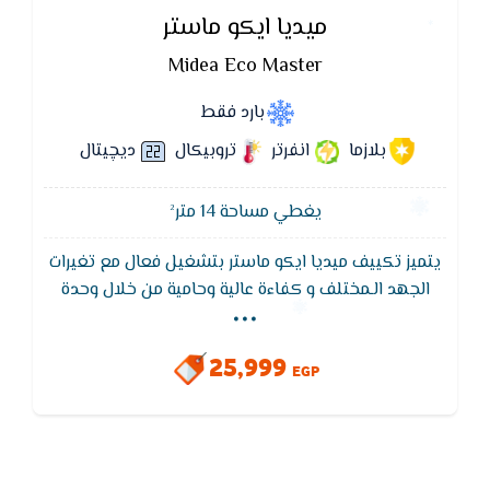
ميديا ايكو ماستر
Midea Eco Master
بارد فقط
بلازما
انفرتر
تروبيكال
ديچيتال
يغطي مساحة 14 متر²
يتميز تكييف ميديا ايكو ماستر بتشغيل فعال مع تغيرات
...
الجهد الـمختلف و كفاءة عالية وحامية من خلال وحدة
التحكم الكهربائية الرئيسية الذكية التي تعمل على
تحسين الأداء بفضل قدرتها على تحمل تغيرات الجهد من
25,999
١٦٥ فولت إلى ٢٦٥ فولت.
EGP