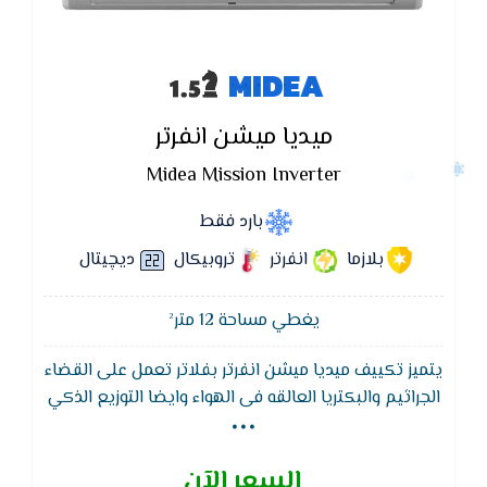
MIDEA
ميديا ميشن انفرتر
Midea Mission Inverter
بارد فقط
بلازما
انفرتر
تروبيكال
ديچيتال
يغطي مساحة 12 متر²
يتميز تكييف ميديا ميشن انفرتر بفلاتر تعمل على القضاء
...
الجراثيم والبكتريا العالقه فى الهواء وايضا التوزيع الذكي
وهو ان يقوم بتوزيع الهواء بشكل مستمر علي وضع
Swing حتى يقوم بتغطية المكان بالبروده بشكل افضل
السعر الآن