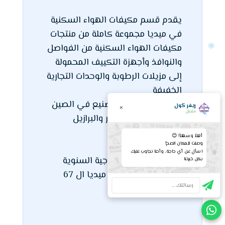
يقدم قسم مكيفات الهواء السكنية
في ميديا مجموعة كاملة من منتجات
مكيفات الهواء السكنية من الفواصل
والنوافذ وأجهزة التكييف المحمولة
إلى مزيلات الرطوبة والوحدات التجارية
الخفيفة
من خلال 11 قاعدة تصنيع في الصين
ريفر كول
×
متصل
وفيتنام والهند ومصر والبرازيل
والأرجنتين ،
أهلاً وسهلاً! 😊
وصلت للمكان الصح!
اسأل عن أي حاجة، وأحنا نجاوب عليك
وتتجاوز الطاقة الإنتاجية السنوية
بكل خبرتنا
لمكيفات الهواء في ميديا ال 67
مليون جهاز.