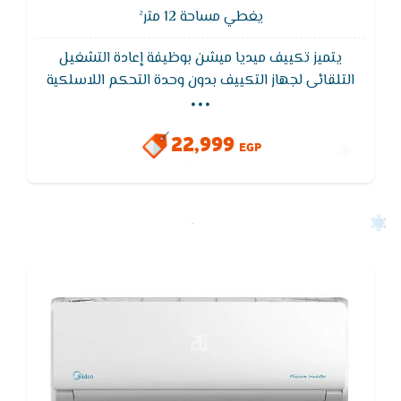
يغطي مساحة 12 متر²
يتميز تكييف ميديا ميشن بوظيفة إعادة التشغيل
...
التلقائى لجهاز التكييف بدون وحدة التحكم اللاسلكية
ويقوم تكييف ميديا - MIDEA بالاحتفاظ بذاكرة التشغيل
عند رجوع التيار الكهربائى بعد انقطاعه.يتميز بوجود 7
22,999
فلاتر تنقيه لمقاومه الاتربه و الجراثيم و ادخنه السجائر
EGP