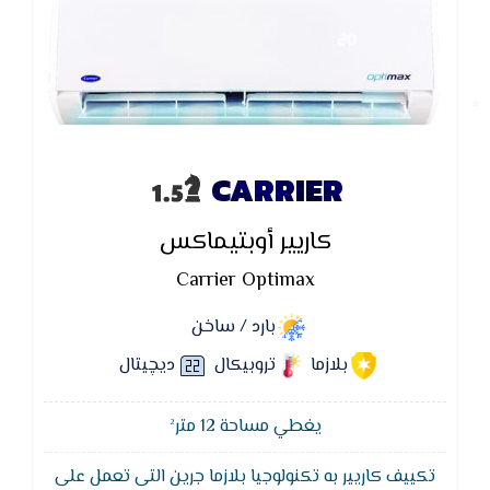
CARRIER
كاريير أوبتيماكس
Carrier Optimax
بارد / ساخن
بلازما
تروبيكال
ديچيتال
يغطي مساحة 12 متر²
تكييف كاريير به تكنولوجيا بلازما جرين التى تعمل على