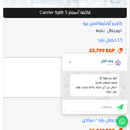
قائمة أسعار Carrier Split 3
كاريير أوبتيماكس برو
افضل
تروبيكال
بلازما
أسعار
مواصفات
سعر
CARRIER
1.5 حصان بارد
SPLIT 3
23,799 EGP
ريفر كول
×
كاريير اكس كول
متصل
تروبيكال
بلازما
أهلاً وسهلاً! 😊
1.5 حصان بارد
وصلت للمكان الصح!
اسأل عن أي حاجة، وأحنا نجاوب عليك
23,799 EGP
بكل خبرتنا
كاريير اوبتيماكس برو
تروبيكال
بلازما
1.5 حصان بارد / ساخن