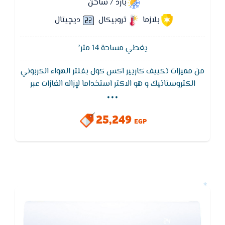
بارد / ساخن
بلازما
تروبيكال
ديچيتال
يغطي مساحة 14 متر²
من مميزات تكييف كاريير اكس كول بفلتر الهواء الكربوني
...
الكتروستاتيك و هو الاكثر استخداما لإزاله الغازات عبر
طبقه من الكربون النشط و يسمي ايضا الفحم النشط و
يستخدم عاده لإزاله المركبات العضويه المتطايره المنبعثه
25,249
عاده في المنزل كما يستخدم ايضا لإزاله الروائح الكريهه
EGP
من الهواء