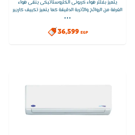
يتميز بفلتر هواء كربونى الكتروستاتيكى ينقى هواء
...
الغرفة من الروائح والأتربة الدقيقة كما يتميز تكييف كاريير
بمراوح عالية الكفاءة ومصممة بتكنولوجيا كاريير للمراوح
التي تعطي أكبر معدل تدفق هواء عند جميع سرعات
36,599
الـمروحة نتيجة زيادة حركة انسياب الهواء.
EGP