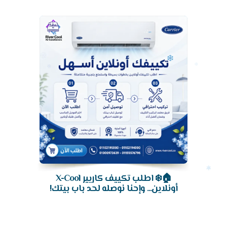
تكييف
🏠❄️ اطلب تكييف كاريير X-Cool
أونلاين... وإحنا نوصله لحد باب بيتك!