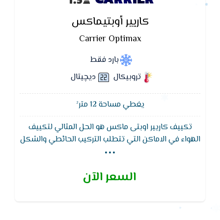
كاريير أوبتيماكس
Carrier Optimax
بارد فقط
تروبيكال
ديچيتال
يغطي مساحة 12 متر²
تكييف كاريير اوبتى ماكس هو الحل المثالي لتكييف
...
الهواء في الاماكن التي تتطلب التركيب الحائطي والشكل
الجمالى ويتميز تكييف كاريير بافضل توزيع للهواء واقل
استهلاك للكهرباء ويعمل التكييف علي نظام التشغيل
السعر الآن
الصامت