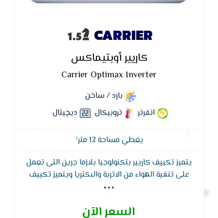
CARRIER
كاريير أوبتيماكس
Carrier Optimax Inverter
بارد / ساخن
انفرتر
تروبيكال
ديچيتال
يغطي مساحة 12 متر²
يتميز تكييف كاريير بتكنولوجيا بلازما جرين التى تعمل
...
على تنقية الهواء من الاتربة والبكتريا ويتميز تكييف
كاريير وظيفة التنظيف الذاتى لجهاز التكييف لتجفيف
الـمبادل الحرارى للوحدة الداخلية لـمنع تكون الروائح
السعر الآن
والبكتيريا