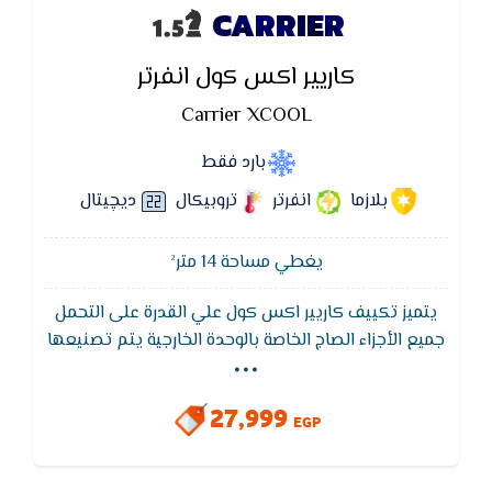
CARRIER
كاريير اكس كول انفرتر
Carrier XCOOL
بارد فقط
بلازما
انفرتر
تروبيكال
ديچيتال
يغطي مساحة 14 متر²
يتميز تكييف كاريير اكس كول علي القدرة على التحمل
...
جميع الأجزاء الصاج الخاصة بالوحدة الخارجية يتم تصنيعها
من الصاج المجلفن المعالج كيميائيا مقاومة جميع
العوامل الجوية المسببة للصدأ. كابينة الوحدة الخارجية يتم
27,999
دهانها أوتوماتيكيا بطريقة الدهان الالكتروستاتيكى
EGP
ويكون سمك طبقة الدهان من 60 إلى 80 ميكرون مقاومة
للصدأ وظروف العوامل الجوية.