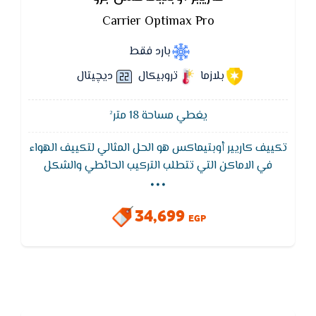
Carrier Optimax Pro
بارد فقط
بلازما
تروبيكال
ديچيتال
يغطي مساحة 18 متر²
تكييف كاريير أوبتيماكس هو الحل المثالي لتكييف الهواء
...
في الاماكن التي تتطلب التركيب الحائطي والشكل
الجمالى ويتميز تكييف كاريير بافضل توزيع للهواء واقل
استهلاك للكهرباء ويتميز بضمان 5 سنين
34,699
EGP