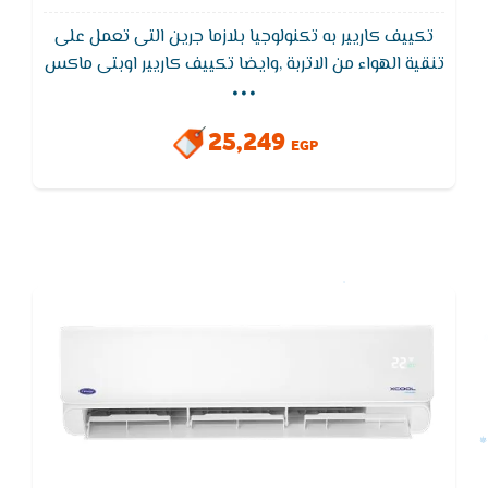
تكييف كاريير به تكنولوجيا بلازما جرين التى تعمل على
...
تنقية الهواء من الاتربة ,وايضا تكييف كاريير اوبتى ماكس
يتميز بوظيفة التنظيف الذاتى لجهاز التكييف لتجفيف
الـمبادل الحرارى للجهاز لـمنع تكون الروائح والاتربة
25,249
EGP