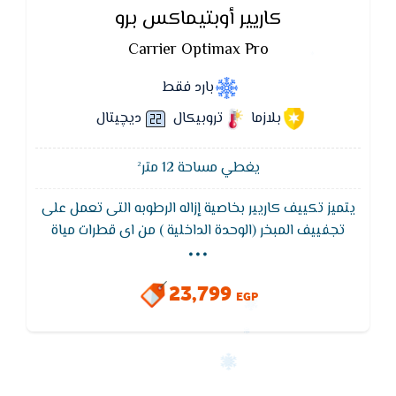
كاريير أوبتيماكس برو
Carrier Optimax Pro
بارد فقط
بلازما
تروبيكال
ديچيتال
يغطي مساحة 12 متر²
يتميز تكييف كاريير بخاصية إزاله الرطوبه التى تعمل على
...
تجفييف المبخر (الوحدة الداخلية ) من اى قطرات مياة
لضمان عدم صدور اى روائح كريهة من الوحده الداخلية
ويتميز تكييف كاريير بخاصية التروبيكال الاستوائى
23,799
EGP