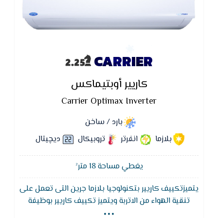
CARRIER
كاريير أوبتيماكس
Carrier Optimax Inverter
بارد / ساخن
بلازما
انفرتر
تروبيكال
ديچيتال
يغطي مساحة 18 متر²
يتميزتكييف كاريير بتكنولوجيا بلازما جرين التى تعمل على
...
تنقية الهواء من الاتربة ويتميز تكييف كاريير بوظيفة
التنظيف الذاتى لجهاز التكييف لتجفيف الـمبادل الحرارى