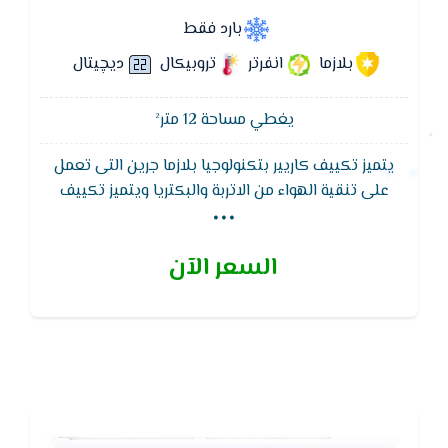
بارد فقط
بلازما
انفرتر
تروبيكال
ديچيتال
يغطي مساحة 12 متر²
يتميز تكييف كاريير بتكنولوجيا بلازما جرين التى تعمل
...
على تنقية الهواء من الاتربة والبكتريا ويتميز تكييف
كاريير وظيفة التنظيف الذاتى لجهاز التكييف لتجفيف
الـمبادل الحرارى للوحدة الداخلية لـمنع تكون الروائح
السعر الآن
والبكتيريا