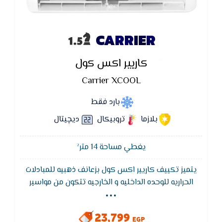
CARRIER
كاريير اكس كول
Carrier XCOOL
بارد فقط
بلازما
تروبيكال
ديچيتال
يغطي مساحة 14 متر²
يتميز تكييف كاريير اكس كول بزعانف ذهبيه للمبادلات
...
الحراريه للوحده الداخليه و الخارجيه تتكون من مواسير
نحاس عاليه الجوده بها تجاويف داخليه تعمل على زياده
سطح التبادل الحراري بين الفريون و الهواء بالاضافه الي
23,799
زعانف ألمونيوم ذهبيه معالجه كميائيا لزيادة الكفاءه و عمر
EGP