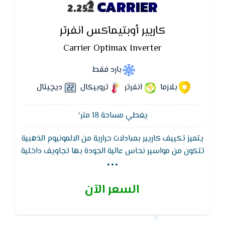
CARRIER
كاريير أوبتيماكس انفرتر
Carrier Optimax Inverter
بارد فقط
بلازما
انفرتر
تروبيكال
ديچيتال
يغطي مساحة 18 متر²
يتميز تكييف كاريير بمبادلات حرارية من الالمونيوم الذهبية
...
تتكون من مواسير نحاس عالية الجودة بها تجاويف داخلية
تعمل على زيادة سطح التبادل الحرارى بين الفربون
والهواء بالاضافة الى زعانف المونيوم ذهبية معالجة
السعر الآن
كيميائيا لزيادة الكفاءة وعمر جهاز التكييف وتقليل
الاستهلاك الكهربائى 