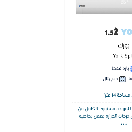
Y
يورك
York Spl
بارد فقط
ما
ديچيتال
حة 14 متر²
لمروحه مستورد بالكامل من
...
 درجات الحراره يعمل بخاصيه
ء فتره النوم لتوفير الاستهلاك
 بتغيير سرعه مروحه الوحده