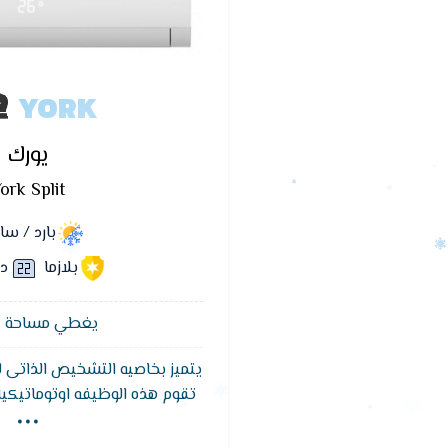
YORK
يورك
ork Split
بارد / س
بلازما
دي
يغطي مساحة 12 متر²
يتميز بخاصيه التشخيص الذاتى 
...
تقوم هذه الوظيفه اوتوماتيكي
عرض الوحده الداخليه على نوع