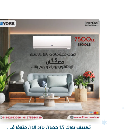
أرخص
سعر
تكييف
تكييف يورك 1.5 حصان بارد الان متوفر في