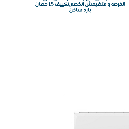
الفرصه و متضيعش الخصم,تكييف 1.5 حصان
بارد ساخن