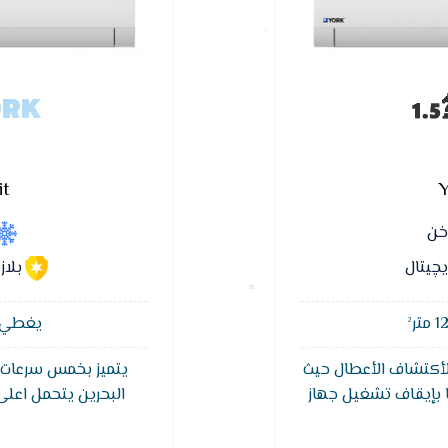
ORK
it
Y
اخن
چيتال
بلاز
يغطي مسا
لأكتشاف الأعطال حيث
يتميز بخمس سرعات ل
ا بإيقاف تشغيل جهاز
البحرين يتحمل اعلى
التكييف وتدل حاله اللمبات LED الموجوده على لوحة
التشغبل الاقتصادى أثنا
 العطل مما يؤدى الى
الكهربائى حييث تقوم