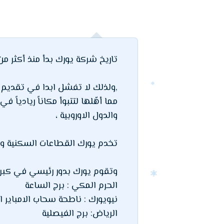
تاريخ شركة يورك بدأ منذ أكثر من 140 سن
,ولذلك لا تفشل ابدا في تقديم ال
مما أهّلها لتتبوأ مكاناً رياديا
والدول الاوروبية ،
تخدم يورك القطاعات السكنية وا
وتقوم يورك بدور رئيسي في كبرى 
الحرم المكي : برج الساعة
نيويورك : ناطحة سحاب الامباير 
الرياض: برج الفيصلية