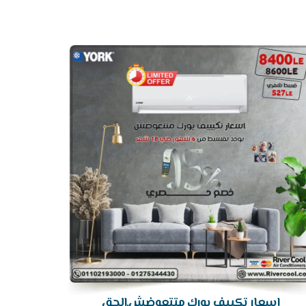
أرخص
سعر
تكييف
اسعار تكييف يورك متتعوضش,الحق