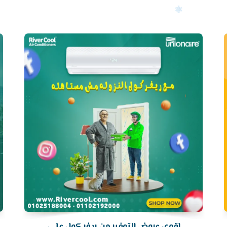
أرخص
سعر
تكييف
اقوى عروض التوفير من ريفر كول علي