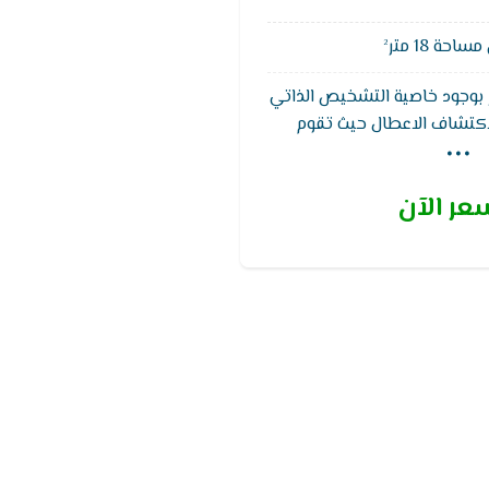
حة 18 متر²
ر بوجود خاصية التشخيص الذاتي
...
اكتشاف الاعطال حيث تقوم
شغيل التكييف و من ثم تظهر
لرمز الخاص بالعطل الواجب
عر الآن
اصلاحه يتميز ايضا تكييف تكييف يونيون اير بضمان 5
صية تدفق الهواء التى تعمل
 يتعرض لها المكيف وكل هذا
ر افضل درجه من التبريد