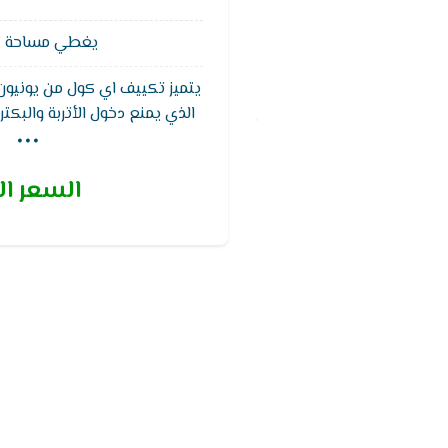
يغطي مساحة 12 متر²
يتميز تكييف اي كول من يونيون ا
...
الذي يمنع دخول الأتربة والبكتر
سنوات علي التكييف بالكامل, 
السعر ال
الكمبريسور بسرعه منخفضه فور 
بها وتعمل بشكل غ