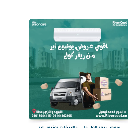
أرخص
سعر
تكييف
عروض ريفر كول علي تكييفات يونيون اير