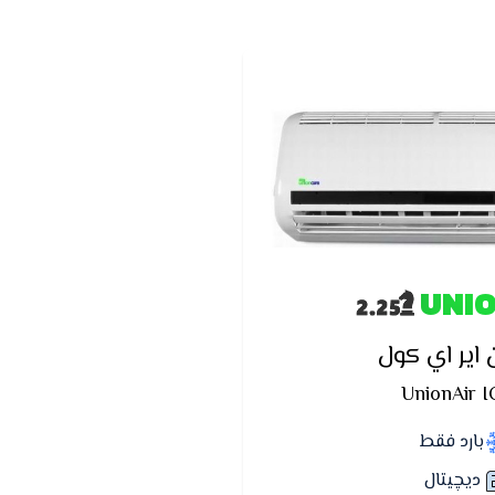
UNI
 اير اي كول
UnionAir I
بارد فقط
ديچيتال