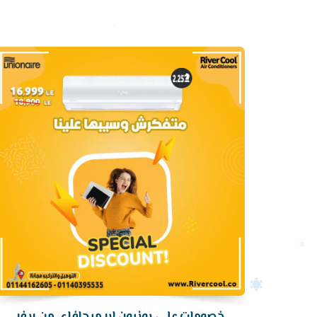
أرخص
سعر
تكييف
خصومات علي يونيون اير ميجافاي من ريفر