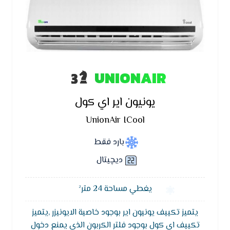
UNIONAIR
يونيون اير اي كول
UnionAir ICool
بارد فقط
ديچيتال
يغطي مساحة 24 متر²
يتميز تكييف يونيون اير بوجود خاصية الايونيزر ,يتميز
تكييف اي كول بوجود فلتر الكربون الذي يمنع دخول