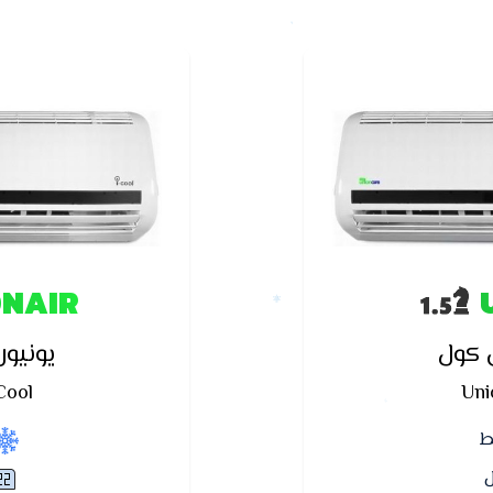
ONAIR
ي كول
يونيون
Cool
Uni
ط
ل