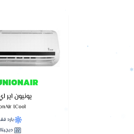
UNIONAIR
يونيون اير ا
onAir ICool
بارد فق
ديچيتا