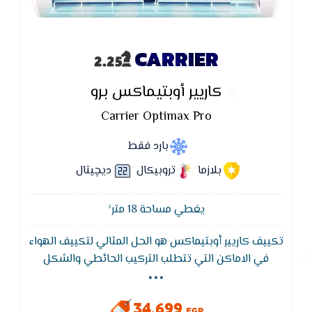
CARRIER
كاريير أوبتيماكس برو
Carrier Optimax Pro
بارد فقط
بلازما
تروبيكال
ديچيتال
يغطي مساحة 18 متر²
تكييف كاريير أوبتيماكس هو الحل المثالي لتكييف الهواء
...
في الاماكن التي تتطلب التركيب الحائطي والشكل
الجمالى ويتميز تكييف كاريير بافضل توزيع للهواء واقل
استهلاك للكهرباء ويتميز بضمان 5 سنين
34,699
EGP