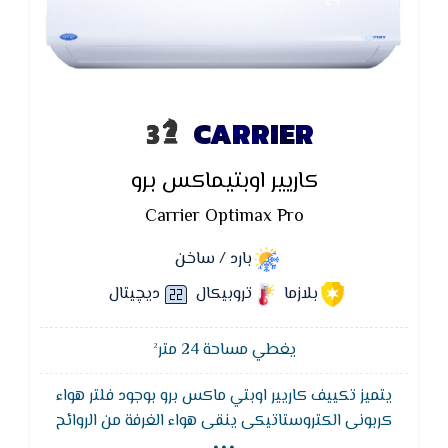
CARRIER
كاريير اوبتيماكس برو
Carrier Optimax Pro
بارد / ساخن
بلازما
تروبيكال
ديچيتال
يغطي مساحة 24 متر²
يتميز تكييف كاريير اوبتي ماكس برو بوجود فلتر هواء
...
كربونى الكتروستاتيكى ينقى هواء الغرفة من الروائح
والأتربة الدقيقة ويتمتع تكييف كاريير بوجود وظيفة إعادة