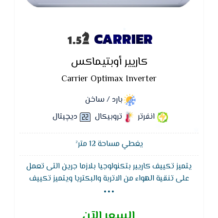
CARRIER
كاريير أوبتيماكس
Carrier Optimax Inverter
بارد / ساخن
انفرتر
تروبيكال
ديچيتال
يغطي مساحة 12 متر²
يتميز تكييف كاريير بتكنولوجيا بلازما جرين التى تعمل
...
على تنقية الهواء من الاتربة والبكتريا ويتميز تكييف
كاريير وظيفة التنظيف الذاتى لجهاز التكييف لتجفيف
الـمبادل الحرارى للوحدة الداخلية لـمنع تكون الروائح
السعر الآن
والبكتيريا