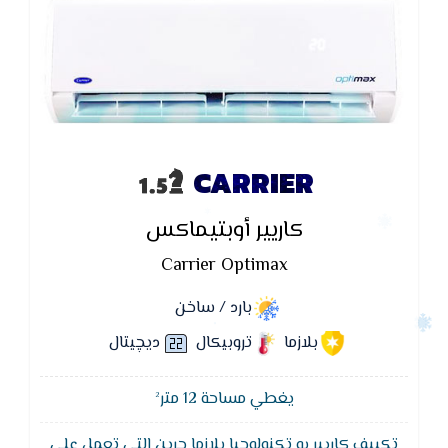
CARRIER
كاريير أوبتيماكس
Carrier Optimax
بارد / ساخن
بلازما
تروبيكال
ديچيتال
يغطي مساحة 12 متر²
تكييف كاريير به تكنولوجيا بلازما جرين التى تعمل على