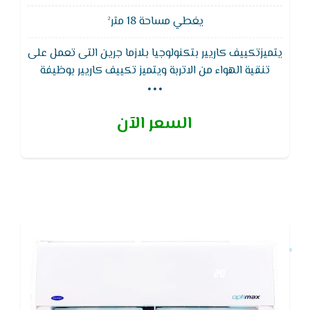
يغطي مساحة 18 متر²
يتميزتكييف كاريير بتكنولوجيا بلازما جرين التى تعمل على
...
تنقية الهواء من الاتربة ويتميز تكييف كاريير بوظيفة
التنظيف الذاتى لجهاز التكييف لتجفيف الـمبادل الحرارى
للوحدة الداخلية لـمنع تكون الروائح والبكتيريا والعفن
السعر الآن