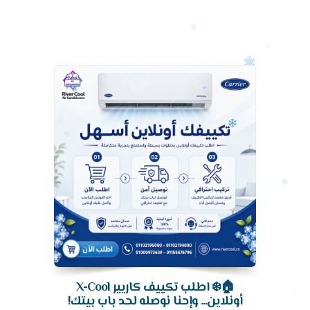
أرخص
سعر
تكييف
🏠❄️ اطلب تكييف كاريير X-Cool
أونلاين... وإحنا نوصله لحد باب بيتك!