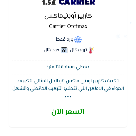
CARRIER
كاريير أوبتيماكس
Carrier Optimax
بارد فقط
تروبيكال
ديچيتال
يغطي مساحة 12 متر²
تكييف كاريير اوبتى ماكس هو الحل المثالي لتكييف
...
الهواء في الاماكن التي تتطلب التركيب الحائطي والشكل
الجمالى ويتميز تكييف كاريير بافضل توزيع للهواء واقل
استهلاك للكهرباء ويعمل التكييف علي نظام التشغيل
السعر الآن
الصامت