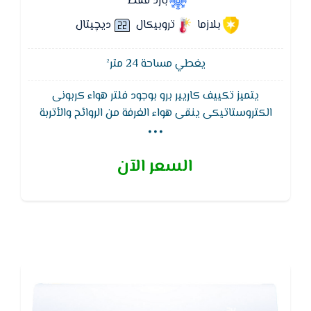
بارد فقط
بلازما
تروبيكال
ديچيتال
يغطي مساحة 24 متر²
يتميز تكييف كاريير برو بوجود فلتر هواء كربونى
...
الكتروستاتيكى ينقى هواء الغرفة من الروائح والأتربة
الدقيقة ويتمتع تكييف كاريير برو بوجود وظيفة إعادة
التشغيل التلقائى لجهاز التكييف بدون وحدة التحكم
السعر الآن
اللاسلكية مع الاحتفاظ بذاكرة التشغيل عند رجوع التيار
الكهربائى بعد انقطاعه