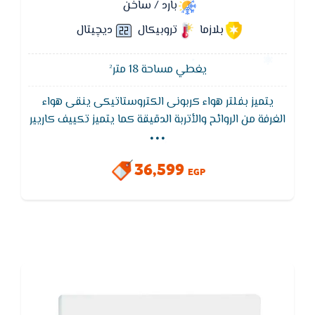
بارد / ساخن
بلازما
تروبيكال
ديچيتال
يغطي مساحة 18 متر²
يتميز بفلتر هواء كربونى الكتروستاتيكى ينقى هواء
...
الغرفة من الروائح والأتربة الدقيقة كما يتميز تكييف كاريير
بمراوح عالية الكفاءة ومصممة بتكنولوجيا كاريير للمراوح
التي تعطي أكبر معدل تدفق هواء عند جميع سرعات
36,599
الـمروحة نتيجة زيادة حركة انسياب الهواء.
EGP