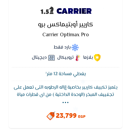
CARRIER
كاريير أوبتيماكس برو
Carrier Optimax Pro
بارد فقط
بلازما
تروبيكال
ديچيتال
يغطي مساحة 12 متر²
يتميز تكييف كاريير بخاصية إزاله الرطوبه التى تعمل على
...
تجفييف المبخر (الوحدة الداخلية ) من اى قطرات مياة
لضمان عدم صدور اى روائح كريهة من الوحده الداخلية
ويتميز تكييف كاريير بخاصية التروبيكال الاستوائى
23,799
EGP