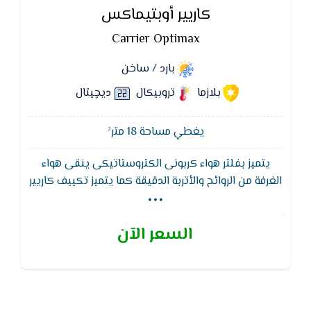
كاريير أوبتيماكس
Carrier Optimax
بارد / ساخن
بلازما
تروبيكال
ديچيتال
يغطي مساحة 18 متر²
يتميز بفلتر هواء كربونى الكتروستاتيكى ينقى هواء
...
الغرفة من الروائح والأتربة الدقيقة كما يتميز تكييف كاريير
بمراوح عالية الكفاءة ومصممة بتكنولوجيا كاريير للمراوح
التي تعطي أكبر معدل تدفق هواء عند جميع سرعات
السعر الآن
الـمروحة نتيجة زيادة حركة انسياب الهواء.