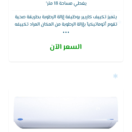
يغطي مساحة 18 متر²
يتميز تكييف كاريير بوظيفة إزالة الرطوبة بطريقة صحية
...
تقوم أتوماتيكيآ بإزالة الرطوبة من المكان المراد تكييفه
ويتميز تكييف كاريير ايضا بوجود وظائف التايمر لتوفير
الإستهلاك الكهربائى وتشتمل علي وظائف عديدة
السعر الآن