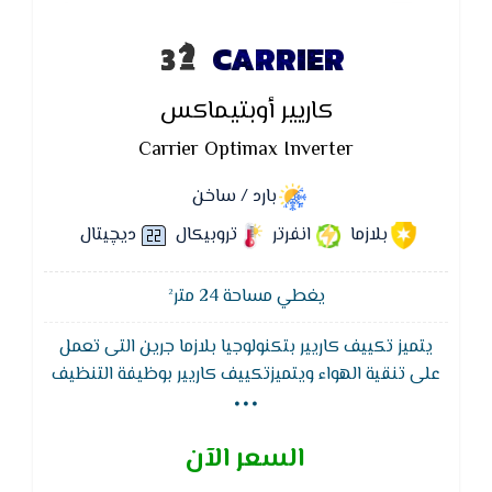
CARRIER
كاريير أوبتيماكس
Carrier Optimax Inverter
بارد / ساخن
بلازما
انفرتر
تروبيكال
ديچيتال
يغطي مساحة 24 متر²
يتميز تكييف كاريير بتكنولوجيا بلازما جرين التى تعمل
...
على تنقية الهواء ويتميزتكييف كاريير بوظيفة التنظيف
الذاتى لجهاز التكييف لتجفيف الـمبادل الحرارى للوحدة
الداخلية لـمنع تكون الروائح والبكتيريا والعفن داخل الجهاز
السعر الآن