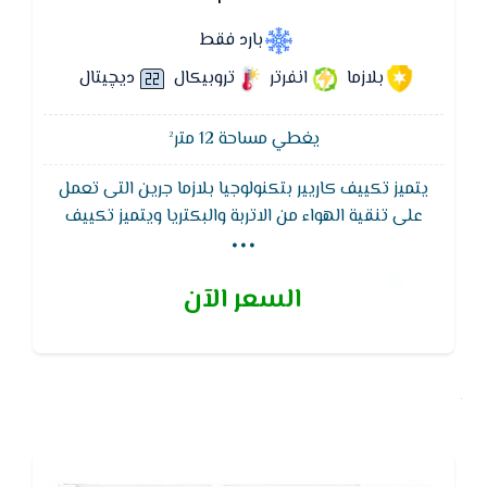
بارد فقط
بلازما
انفرتر
تروبيكال
ديچيتال
يغطي مساحة 12 متر²
يتميز تكييف كاريير بتكنولوجيا بلازما جرين التى تعمل
...
على تنقية الهواء من الاتربة والبكتريا ويتميز تكييف
كاريير وظيفة التنظيف الذاتى لجهاز التكييف لتجفيف
الـمبادل الحرارى للوحدة الداخلية لـمنع تكون الروائح
السعر الآن
والبكتيريا