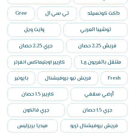
داكت كونسيلد
تي سي ال
Gree
توشيبا العربي
وايت ويل
فريش 2.25 حصان
جري 2.25 حصان
متنقل بالفريون Lg
كاريير اوبتيماكس انفرتر
Fresh
فريش نيو بروفيشنال
بايونير
أرضي سقفي
كاريير 1.5 حصان
جري 1.5 حصان
جري فالكون
فريش بروفيشنال تربو
ميديا بريزليس