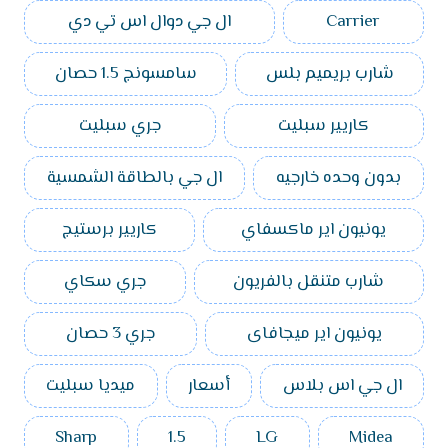
Carrier
ال جي دوال اس تي دي
شارب بريميم بلس
سامسونج 1.5 حصان
كاريير سبليت
جري سبليت
بدون وحده خارجيه
ال جي بالطاقة الشمسية
يونيون اير ماكسفاي
كاريير برستيج
شارب متنقل بالفريون
جري سكاي
يونيون اير ميجافاى
جري 3 حصان
ال جي اس بلاس
أسعار
ميديا سبليت
Sharp
1.5
LG
Midea