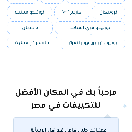
تروبيكال
كاريير Vrf
تورنيدو سبليت
تورنيدو فري استاند
6 حصان
يونيون اير بريميوم انفرتر
سامسونج سبليت
مرحباً بك في المكان الأفضل
للتكييفات في مصر
عملنالك دليل كامل فيه كل الاسألة