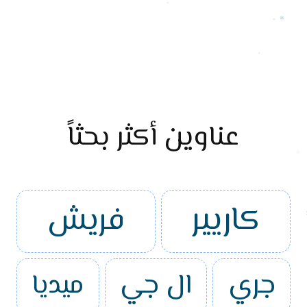
عناوين أكثر بحثاً
كاريير
فريش
جري
ال جي
ميديا