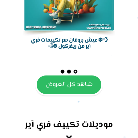
💨❄️ عيش بروقان مع تكييفات فري
آير من ريفركول ❄️💨
شاهد كل العروض
موديلات تكييف فري آير