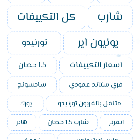
شارب
كل التكييفات
يونيون اير
تورنيدو
اسعار التكييفات
1.5 حصان
فري ستاند عمودي
سامسونج
متنقل بالفريون تورنيدو
يورك
انفرتر
شارب 1.5 حصان
هاير