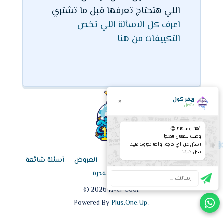
اللي هتحتاج تعرفها قبل ما تشتري
اعرف كل الاسألة اللي تخص
التكييفات من هنا
ريفر كول
×
متصل
أهلاً وسهلاً! 😊
وصلت للمكان الصح!
اسأل عن أي حاجة، وأحنا نجاوب عليك
بكل خبرتنا
الرئيسية
قائمة الأسعار اليوم
العروض
أسئلة شائعة
حاسبة القدرة
©
2026
River Cool.
Powered By
Plus.One.Up
.