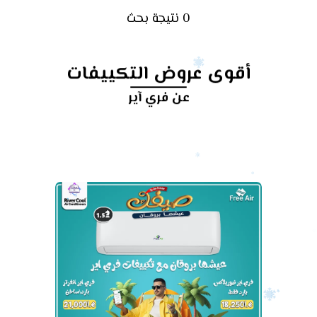
0 نتيجة بحث
أقوى عروض التكييفات
عن فري آير
أرخص
سعر
تكييف