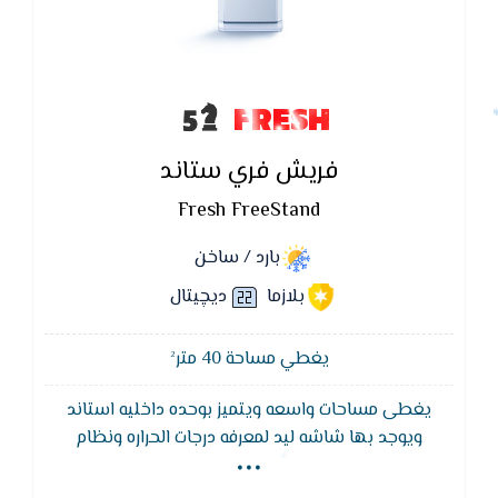
FRESH
فريش فري ستاند
Fresh FreeStand
بارد / ساخن
بلازما
ديچيتال
يغطي مساحة 40 متر²
يغطى مساحات واسعه ويتميز بوحده داخليه استاند
...
ويوجد بها شاشه ليد لمعرفه درجات الحراره ونظام
التشغيل وتعمل بقوه دفع الهواء البارد للوصول الى ابعد
الاماكن فى الغرفه , خاصية التشغيل الاتوماتيك التى