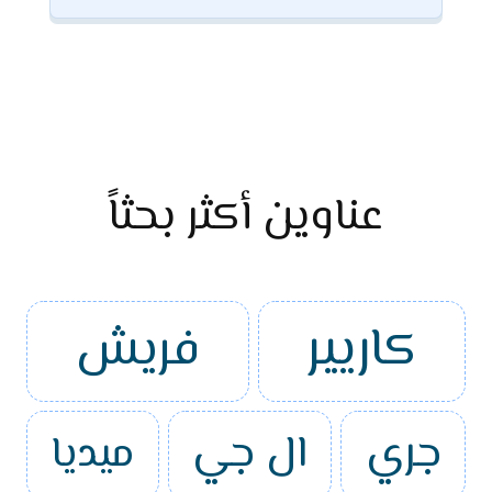
عناوين أكثر بحثاً
كاريير
فريش
جري
ال جي
ميديا