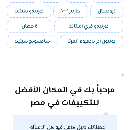
تروبيكال
كاريير Vrf
تورنيدو سبليت
تورنيدو فري استاند
6 حصان
يونيون اير بريميوم انفرتر
سامسونج سبليت
مرحباً بك في المكان الأفضل
للتكييفات في مصر
عملنالك دليل كامل فيه كل الاسألة