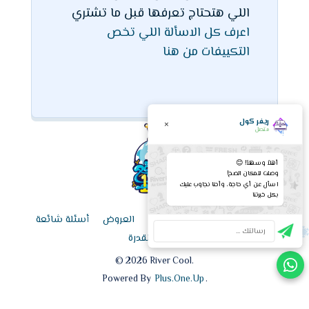
اللي هتحتاج تعرفها قبل ما تشتري
اعرف كل الاسألة اللي تخص
التكييفات من هنا
ريفر كول
×
متصل
أهلاً وسهلاً! 😊
وصلت للمكان الصح!
اسأل عن أي حاجة، وأحنا نجاوب عليك
بكل خبرتنا
الرئيسية
قائمة الأسعار اليوم
العروض
أسئلة شائعة
حاسبة القدرة
©
2026
River Cool.
Powered By
Plus.One.Up
.