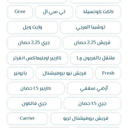
داكت كونسيلد
تي سي ال
Gree
توشيبا العربي
وايت ويل
فريش 2.25 حصان
جري 2.25 حصان
متنقل بالفريون Lg
كاريير اوبتيماكس انفرتر
Fresh
فريش نيو بروفيشنال
بايونير
أرضي سقفي
كاريير 1.5 حصان
جري 1.5 حصان
جري فالكون
فريش بروفيشنال تربو
Carrier