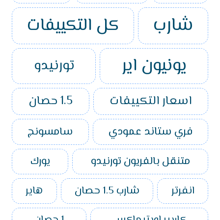
شارب
كل التكييفات
يونيون اير
تورنيدو
اسعار التكييفات
1.5 حصان
فري ستاند عمودي
سامسونج
متنقل بالفريون تورنيدو
يورك
انفرتر
شارب 1.5 حصان
هاير