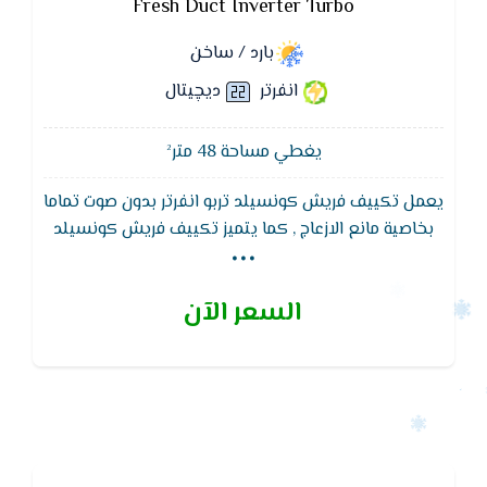
Fresh Duct Inverter Turbo
بارد / ساخن
انفرتر
ديچيتال
يغطي مساحة 48 متر²
يعمل تكييف فريش كونسيلد تربو انفرتر بدون صوت تماما
...
بخاصية مانع الازعاج , كما يتميز تكييف فريش كونسيلد
تربو انفرتر بفلاتر منقية للاتربة لتنقية الهواء
السعر الآن