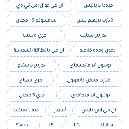
ميديا بريزليس
ال جي دوال اس تي دي
شارب بريميم بلس
سامسونج 1.5 حصان
كاريير سبليت
جري سبليت
بدون وحده خارجيه
ال جي بالطاقة الشمسية
يونيون اير ماكسفاي
كاريير برستيج
شارب متنقل بالفريون
جري سكاي
يونيون اير ميجافاى
جري 3 حصان
ال جي اس بلاس
أسعار
ميديا سبليت
Sharp
1.5
LG
Midea