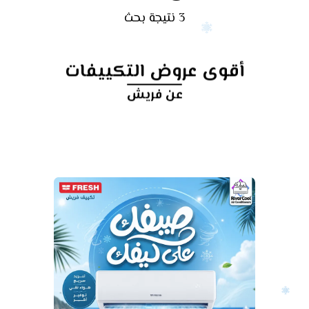
3 نتيجة بحث
أقوى عروض التكييفات
عن فريش
أرخص
سعر
تكييف