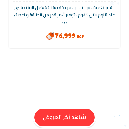
يتميز تكييف فريش بريمير بخاصية التشغيل الاقتصادي
...
عند النوم التي تقوم بتوفير أكبر قدر من الطاقة و اعطاء
اكبر قدر من الراحة أثناء النوم حيث تقوم تلقائيا بالتحكم
في تغير سرعه المروحه للسرعه المنخفضه و التحكم في
76,999
درجات الحراره المظبوطه و درجه حراره الغرفه
EGP
شاهد أخر العروض