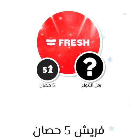
كل الأنواع
5 حصان
فريش 5 حصان