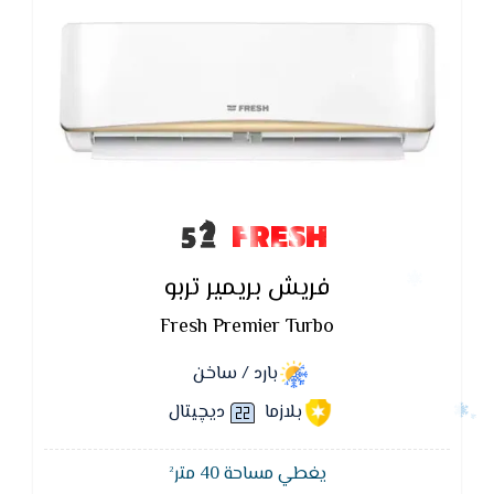
FRESH
فريش بريمير تربو
Fresh Premier Turbo
بارد / ساخن
بلازما
ديچيتال
يغطي مساحة 40 متر²