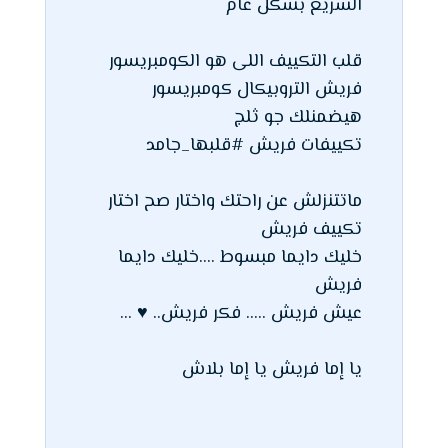
السريع بشكل عام
قلب التكييف اللى هو الكومبريسور
فريش التروبيكال كومبريسور
هيضمنلك جو ثلج
تكييفات فريش #قلبها_جامد
ماتتنزلش عن راحتك واختار صح اختار
تكييف فريش
خليك دايما مبسوط ....خليك دايما
فريش
عيش فريش ..... فكر فريش.. ♥ ...
يا إما فريش يا إما بلاش