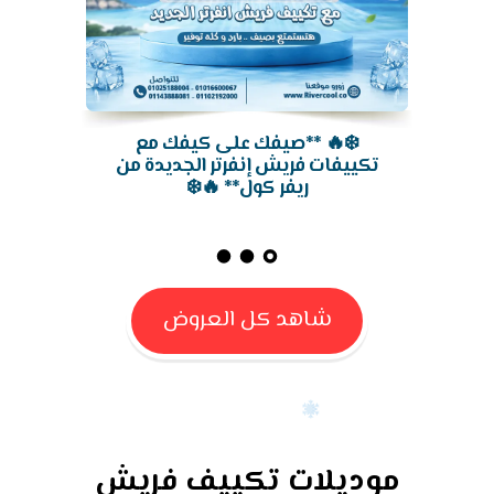
❄️✨ فريش إنفرتر إيليت 1.5 حصان...
تكنولوجيا توفرلك راحة أكتر!
شاهد كل العروض
موديلات تكييف فريش