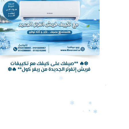
❄️🔥 **صيفك على كيفك مع تكييفات
فريش إنفرتر الجديدة من ريفر كول** 🔥❄️