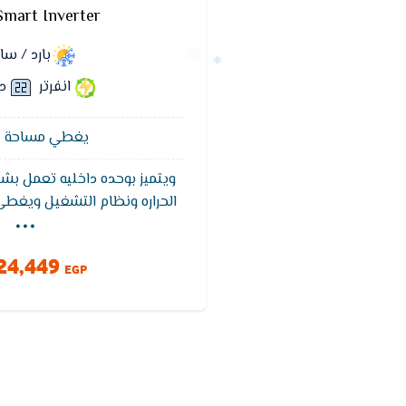
Smart Inverter
بارد / س
انفرتر
د
يغطي مساحة 12 متر²
ويتميز بوحده داخليه تعمل بشا
...
الحراره ونظام التشغيل ويغط
التبريد ويتميز تكييف فريش بخ
للوصول لدرجه الحراره المطلو
24,449
وخاصيه التنظيف الذاتى ويعمل بفل
EGP
والروائح الكريهه للحفاظ عل
ويتميز بضمان 5 سنوات ضد عيوب الصناعه.