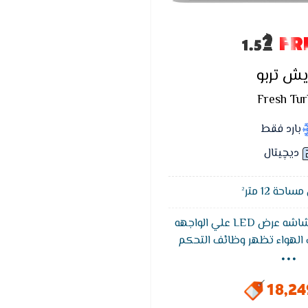
FR
يش تربو
Fresh Tu
بارد فقط
ديچيتال
حة 12 متر²
يتميز تكييف فريش بشاشه عرض LED علي الواجهه
...
ف الهواء تظهر وظائف التحكم
 وهي خاصيه التشخيص الذاتي
ق كود يكون مترجم في كتالوج
18,2
العميل