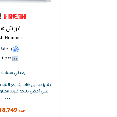
FRESH
فريش ها
sh Hummer
بارد فق
ديچيتا
يغطي مساحة 12 متر²
يتميز موديل هامر بتوزيع الهو
...
علي أفضل نتيجة تبريد مطلوب
فريش هامر بضما
التشغيل التلقائى يقوم الت
18,749
تلقائيا عند عودة التيار الكهربا
EGP