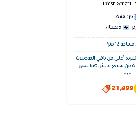
Fresh Smart I
بارد فقط
تر
ديچيتال
حة 12 متر²
لتبريد أعلي من باقي الموديلات
...
بضمان 5 سنوات من مصنع فريش كما يتميز
للوصول لدرجة الحراره المطلوبه
حتوى على شاشة عرض متطوره
21,499
حديثه والاساليب المتطوره كما
خاصية التنظيف الذاتى تعمل
وائح والادخنة الكريهه.