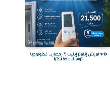
❄️✨ فريش إنفرتر إيليت 1.5 حصان... تكنولوجيا
توفرلك راحة أكتر!