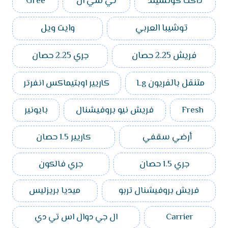
داكت كونسيلد
تي سي ال
Gree
توشيبا العربي
وايت ويل
فريش 2.25 حصان
جري 2.25 حصان
متنقل بالفريون Lg
كاريير اوبتيماكس انفرتر
Fresh
فريش نيو بروفيشنال
بايونير
أرضي سقفي
كاريير 1.5 حصان
جري 1.5 حصان
جري فالكون
فريش بروفيشنال تربو
ميديا بريزليس
Carrier
ال جي دوال اس تي دي