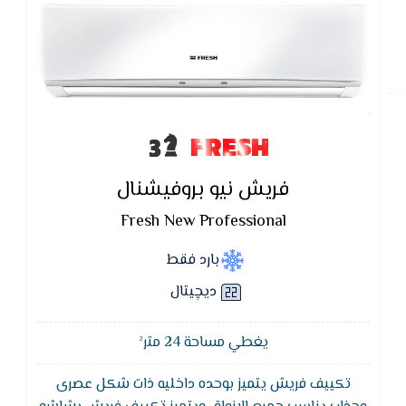
FRESH
فريش نيو بروفيشنال
Fresh New Professional
بارد فقط
ديچيتال
يغطي مساحة 24 متر²
تكييف فريش يتميز بوحده داخليه ذات شكل عصرى