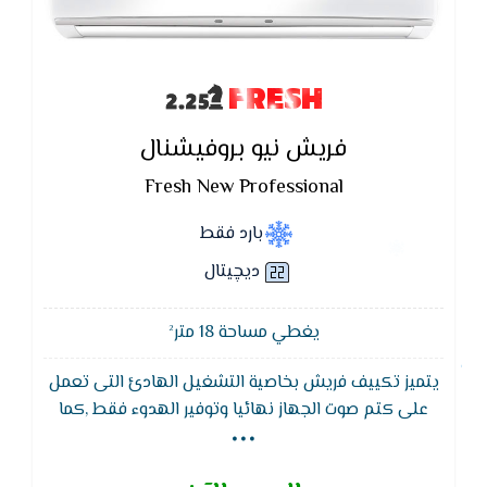
FRESH
فريش نيو بروفيشنال
Fresh New Professional
بارد فقط
ديچيتال
يغطي مساحة 18 متر²
يتميز تكييف فريش بخاصية التشغيل الهادئ التى تعمل
...
على كتم صوت الجهاز نهائيا وتوفير الهدوء فقط ,كما
يتميز تكييف فريش ايضا بخاصية التبريد السريع التى
تعمل بسرعة فائقة على تغير درجات الحرارة العالية