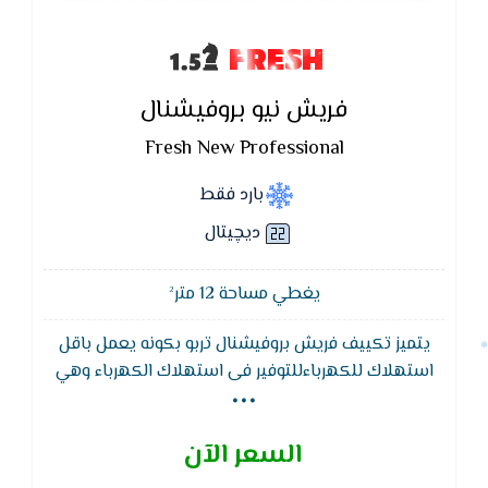
FRESH
فريش نيو بروفيشنال
Fresh New Professional
بارد فقط
ديچيتال
يغطي مساحة 12 متر²
يتميز تكييف فريش بروفيشنال تربو بكونه يعمل باقل
...
استهلاك للكهرباءللتوفير فى استهلاك الكهرباء وهي
أحد أكبر مميزات تكييفات فريش.وايضا تكييف فريش
يتميز بشكله الانسيابى الذى يناسب جميع الاذواق, كما
السعر الآن
يتمتع بضمان 5 سنوات