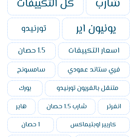
شارب
كل التكييفات
يونيون اير
تورنيدو
اسعار التكييفات
1.5 حصان
فري ستاند عمودي
سامسونج
متنقل بالفريون تورنيدو
يورك
انفرتر
شارب 1.5 حصان
هاير
كاريير اوبتيماكس
1 حصان