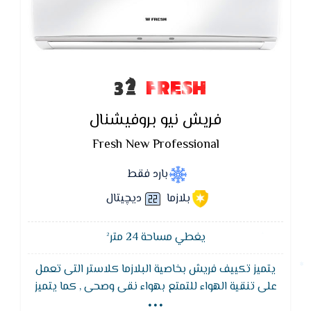
FRESH
فريش نيو بروفيشنال
Fresh New Professional
بارد فقط
بلازما
ديچيتال
يغطي مساحة 24 متر²
يتميز تكييف فريش بخاصية البلازما كلاستر التى تعمل
...
على تنقية الهواء للتمتع بهواء نقى وصحى , كما يتميز
تكييف فريش ايضا بخاصية التشغيل الاتوماتيكى و التى