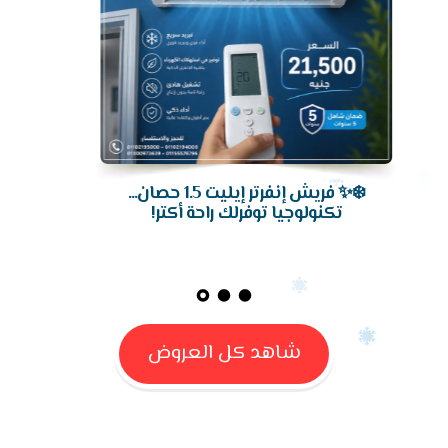
❄️✨ فريش إنفرتر إيليت 1.5 حصان...
تكنولوجيا توفرلك راحة أكتر!
شاهد كل العروض