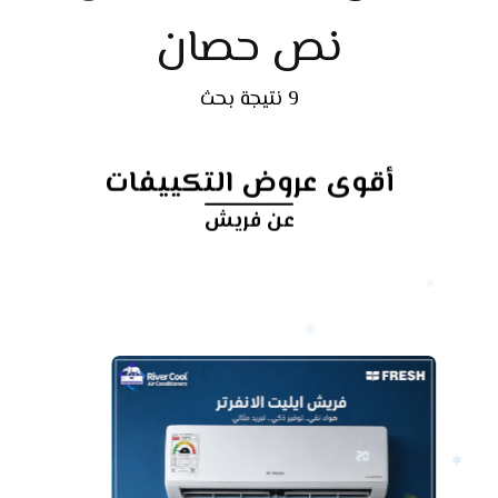
نص حصان
9 نتيجة بحث
أقوى عروض التكييفات
عن فريش
أرخص
سعر
تكييف