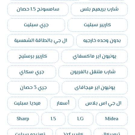
شارب بريميم بلس
سامسونج 1.5 حصان
كاريير سبليت
جري سبليت
بدون وحده خارجيه
ال جي بالطاقة الشمسية
يونيون اير ماكسفاي
كاريير برستيج
شارب متنقل بالفريون
جري سكاي
يونيون اير ميجافاى
جري 3 حصان
ال جي اس بلاس
أسعار
ميديا سبليت
Sharp
1.5
LG
Midea
تروبيكال
كاريير Vrf
تورنيدو سبليت