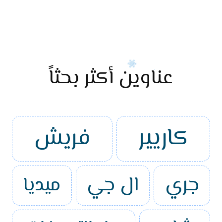
عناوين أكثر بحثاً
كاريير
فريش
جري
ال جي
ميديا