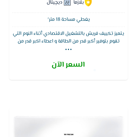
بلازما
ديچيتال
يغطي مساحة 18 متر²
يتميز تكييف فريش بالتشغيل الاقتصادي أثناء النوم التي
...
تقوم بتوفير أكبر قدر من الطاقة و اعطاء اكبر قدر من
الراحة أثناء النوم, كما يتميز تكييف فريش ايضا بخاصية
البلازما كلاستر والتى تعمل على تنقية الهواء الضمان
السعر الآن
خمس سنوات