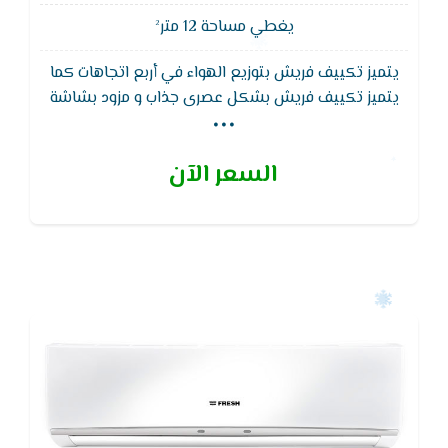
يغطي مساحة 12 متر²
يتميز تكييف فريش بتوزيع الهواء في أربع اتجاهات كما
...
يتميز تكييف فريش بشكل عصرى جذاب و مزود بشاشة
ديجيتال لعرض درجة الحرارة,ويتميز ايضا بخاصية التشغيل
الصامت وذلك للاستمتاع بالتكييف في هدوء تام
السعر الآن