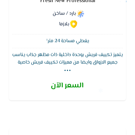
Fresh New Professional
بارد / ساخن
بلازما
يغطي مساحة 24 متر²
يتميز تكييف فريش بوحدة داخلية ذات مظهر جذاب يناسب
...
جميع الازواق وايضا من مميزات تكييف فريش خاصية
توزيع الهواء فى 4 اتجاهات للوصول لدرجة الحراره فى اقل
وقت ممكن ويتميز بضمان 5 سنوات شامل
السعر الآن