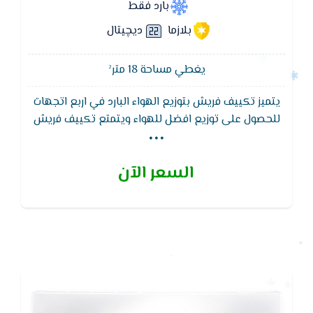
بارد فقط
بلازما
ديچيتال
يغطي مساحة 18 متر²
يتميز تكييف فريش بتوزيع الهواء البارد في اربع اتجهات
...
للحصول على توزيع افضل للهواء ويتمتع تكييف فريش
ايضا بشكل جذاب , خاصية االبلازما التى تعمل على القضاء
على الروائح الكريهة للحصول على هواء نقى
السعر الآن