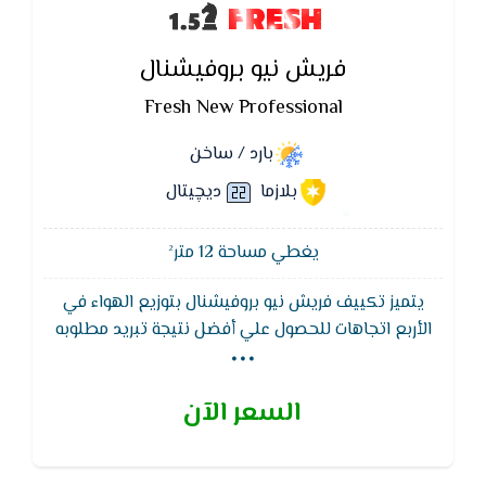
FRESH
فريش نيو بروفيشنال
Fresh New Professional
بارد / ساخن
بلازما
ديچيتال
يغطي مساحة 12 متر²
يتميز تكييف فريش نيو بروفيشنال بتوزيع الهواء في
...
الأربع اتجاهات للحصول علي أفضل نتيجة تبريد مطلوبه
كما يتميز تكييف فريش بضمان 5 سنوات من مصنع
فريش ضد عيوب الصناعة , يتميز بخاصية التبريد السريع
السعر الآن