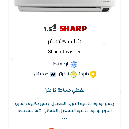
SHARP
شارب كلاستر
Sharp Inverter
بارد فقط
بلازما
انفرتر
ديچيتال
يغطي مساحة 12 متر²
يتميز بوجود خاصية التبريد المعتدل ,يتميز تكييف شارب
...
انفرتر بوجود خاصية التشغيل التلقائي كما يستخدم
تكييف شارب خاصية MCHX لتوفير الكهرباء حيث يقوم
تكييف شارب بتوفير 40%من التيار الكهربى,تكييف شارب