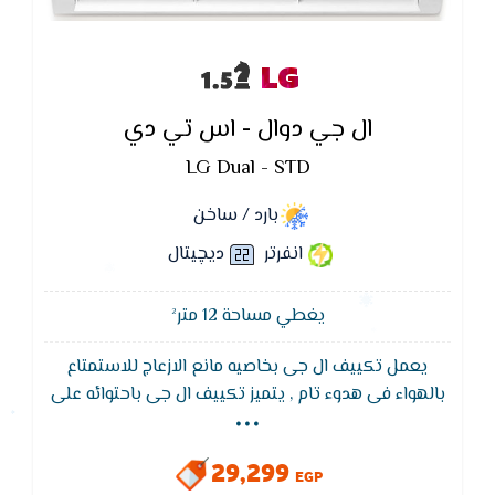
LG
ال جي دوال - اس تي دي
LG Dual - STD
بارد / ساخن
انفرتر
ديچيتال
يغطي مساحة 12 متر²
يعمل تكييف ال جى بخاصيه مانع الازعاج للاستمتاع
...
بالهواء فى هدوء تام , يتميز تكييف ال جى باحتوائه على
خاصية الانفرتر التى تعمل على تقليل استهلاك الكهرباء
,يتميز بالكفاءة العاليه على تبريد المكان وتوزيعه فى
29,299
الغرفة
EGP