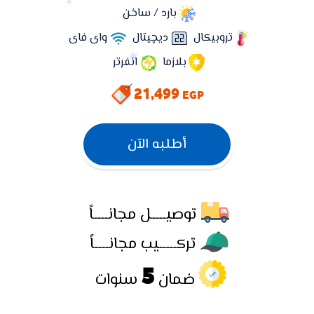
بارد / ساخن
تروبيكال
ديچيتال
واى فاى
بلازما
انفرتر
21,499
EGP
أطلبه الآن
توصيــــل مجانــــاً
تركـــــيب مجانــــاً
5
ضمان
سنوات