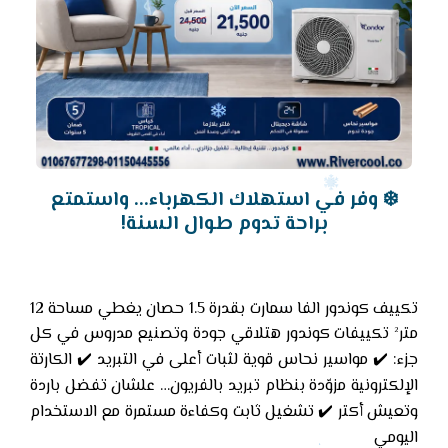
❄️ وفر في استهلاك الكهرباء... واستمتع
براحة تدوم طوال السنة!
تكييف كوندور الفا سمارت بقدرة 1.5 حصان يغطي مساحة 12
متر² تكييفات كوندور هتلاقي جودة وتصنيع مدروس في كل
جزء: ✔️ مواسير نحاس قوية لثبات أعلى في التبريد ✔️ الكارتة
الإلكترونية مزوّدة بنظام تبريد بالفريون… علشان تفضل باردة
وتعيش أكتر ✔️ تشغيل ثابت وكفاءة مستمرة مع الاستخدام
اليومي