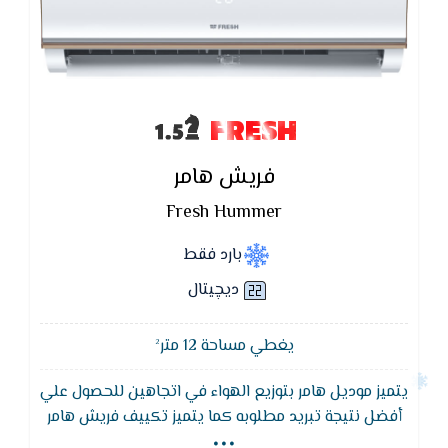
FRESH
فريش هامر
Fresh Hummer
بارد فقط
ديچيتال
يغطي مساحة 12 متر²
يتميز موديل هامر بتوزيع الهواء في اتجاهين للحصول علي
...
أفضل نتيجة تبريد مطلوبه كما يتميز تكييف فريش هامر
بضمان 5 سنوات من مصنع فريش,خاصية التشغيل