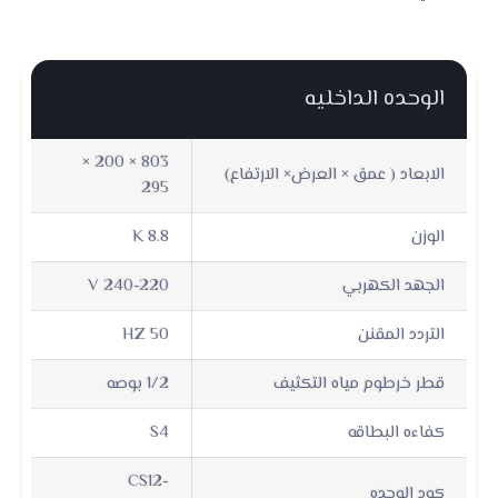
الوحده الداخليه
803 × 200 ×
الابعاد ( عمق × العرض× الارتفاع)
295
الوزن
8.8 K
الجهد الكهربي
240-220 V
التردد المقنن
50 HZ
قطر خرطوم مياه التكثيف
1/2 بوصه
كفاءه البطاقه
S4
CS12-
كود الوحده