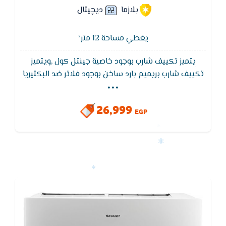
بلازما
ديچيتال
يغطي مساحة 12 متر²
يتميز تكييف شارب بوجود خاصية جينتل كول ,ويتميز
...
تكييف شارب بريميم بارد ساخن بوجود فلاتر ضد البكتيريا
ويعمل تكييف شارب بخاصية التبريد السريع للوصول لدرجة
الحراره المطلوبة فى اسرع واقل استهلاك للكهرباء, يتميز
26,999
تكييف شارب بالتشغيل الهادئ التى تأخذ حيز كبير من
EGP
الأهتمام لأنها تعمل على تخفيض صوت التكييف عند
تشغيله