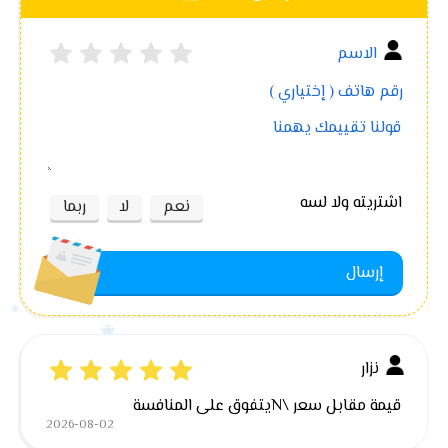
اشتريته ولا لسه
نعم
لا
ربما
إرسال
نزار
قيمة مقابل سعر \nيتفوق على المنافسة
2026-08-02