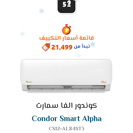
2.25
حصان
1.5 حصان
كوندور
حصان
بارد
بارد
الفا
بارد
ساخن
سمارت 5
ساخن
ساخن
حصان
بارد
قائمة أسعار التكييف
ساخن
21,499
تبدأ من
كوندور الفا سمارت
Condor Smart Alpha
CS12-AL84ST3