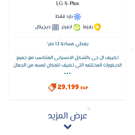
LG S-Plus
بارد فقط
بلازما
انفرتر
ديچيتال
يغطي مساحة 12 متر²
تكييف ال جى بالشكل الانسيابى المتناسب مع جميع
...
الديكورات المختلفه التى تضيف للمكان لمسه من الجمال
,يتميز تكييف ال جي بفلاتر منقية للاتربة والتى تعمل
على تنظيف الهواء لكى تستمتع بهواء صحى ليس به اى
29,199
ملوثات
EGP
عرض المزيد