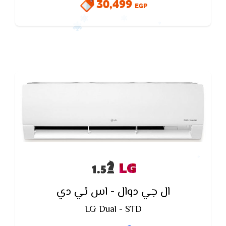
30,499
العربى هو الوحيد الذى لديه القدرة على تغيير درجات
EGP
الحرارة دون أن يستغرق وقتاً طويلاً
LG
ال جي دوال - اس تي دي
LG Dual - STD