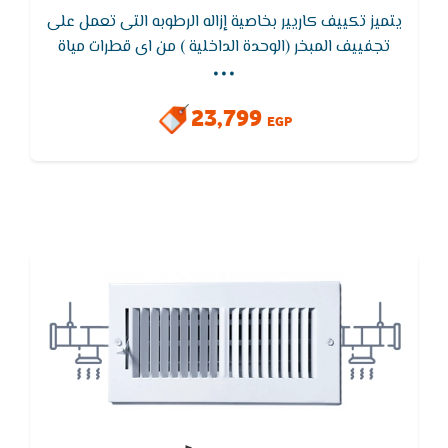
يتميز تكييف كاريير بخاصية إزاله الرطوبه التى تعمل على
...
تجفييف المبخر (الوحدة الداخلية ) من اى قطرات مياة
لضمان عدم صدور اى روائح كريهة من الوحده الداخلية
ويتميز تكييف كاريير بخاصية التروبيكال الاستوائى
23,799
EGP