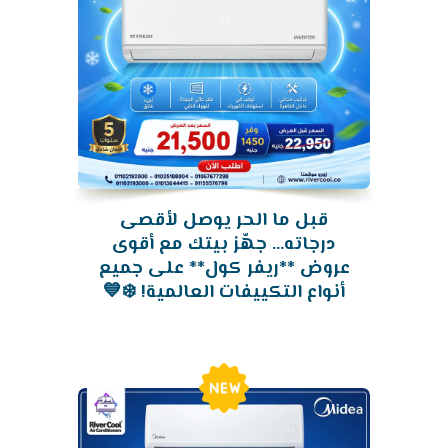
قبل ما الحر يوصل لأقصى
درجاته... جهّز بيتك مع أقوى
عروض **ريفر كول** على جميع
أنواع التكييفات العالمية! ❄️💙
New