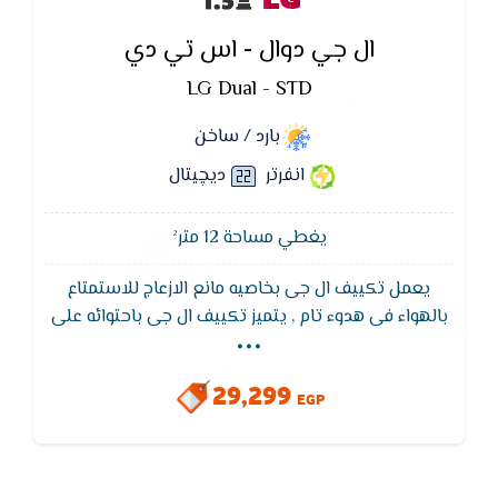
ال جي دوال - اس تي دي
LG Dual - STD
بارد / ساخن
انفرتر
ديچيتال
يغطي مساحة 12 متر²
يعمل تكييف ال جى بخاصيه مانع الازعاج للاستمتاع
...
بالهواء فى هدوء تام , يتميز تكييف ال جى باحتوائه على
خاصية الانفرتر التى تعمل على تقليل استهلاك الكهرباء
,يتميز بالكفاءة العاليه على تبريد المكان وتوزيعه فى
29,299
الغرفة
EGP