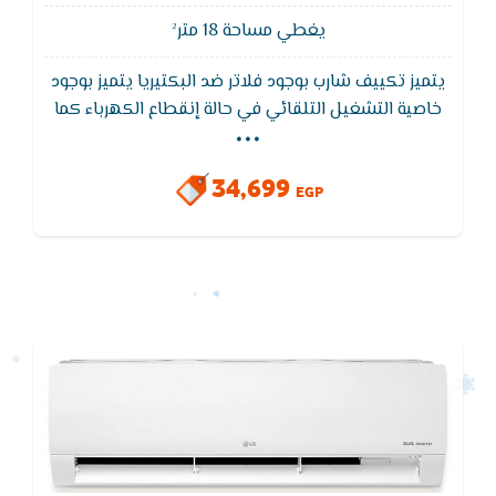
يغطي مساحة 18 متر²
يتميز تكييف شارب بوجود فلاتر ضد البكتيريا يتميز بوجود
...
خاصية التشغيل التلقائي في حالة إنقطاع الكهرباء كما
يعمل تكييف شارب على اقل جهد كهربى 175 ,خاصية
التشغيل الجاف التى تعمل على تقليل الرطوبة والحصول
34,699
على هواء صحى ونظيف عند تشغيل التكيف
EGP