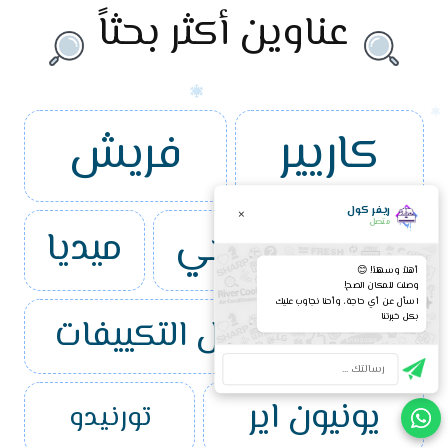
عناوين أكثر بحثاً
كاريير
فريش
ريفر كول
×
متصل
جري
ال جي
ميديا
أهلاً وسهلاً! 😊
وصلت للمكان الصح!
اسأل عن أي حاجة، وأحنا نجاوب عليك
شارب
كل التكييفات
بكل خبرتنا
يونيون اير
تورنيدو