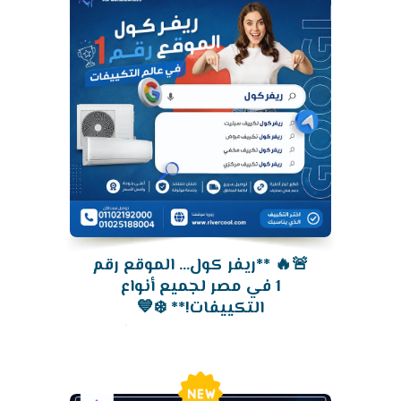
🚨🔥 **ريفر كول... الموقع رقم
1 في مصر لجميع أنواع
التكييفات!** ❄️💙
New