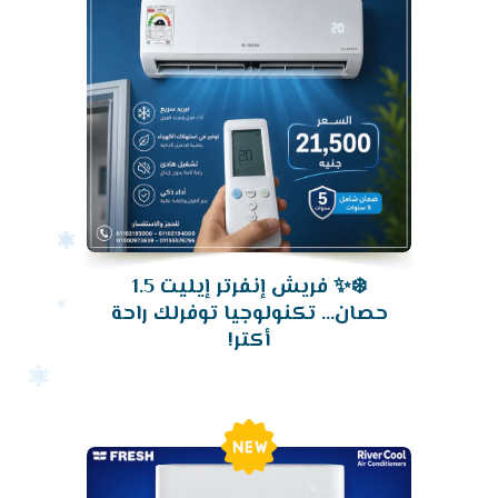
❄️✨ فريش إنفرتر إيليت 1.5
حصان... تكنولوجيا توفرلك راحة
أكتر!
New