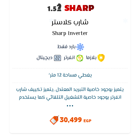
SHARP
شارب كلاستر
Sharp Inverter
بارد فقط
بلازما
انفرتر
ديچيتال
يغطي مساحة 12 متر²
يتميز بوجود خاصية التبريد المعتدل ,يتميز تكييف شارب
...
انفرتر بوجود خاصية التشغيل التلقائي كما يستخدم
تكييف شارب خاصية MCHX لتوفير الكهرباء حيث يقوم
تكييف شارب بتوفير 40%من التيار الكهربى,تكييف شارب
30,499
العربى هو الوحيد الذى لديه القدرة على تغيير درجات
EGP
الحرارة دون أن يستغرق وقتاً طويلاً