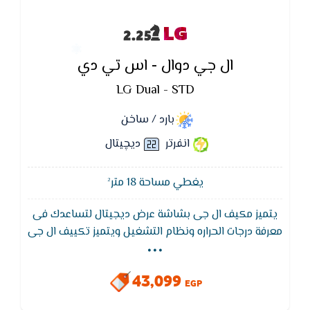
LG
ال جي دوال - اس تي دي
LG Dual - STD
بارد / ساخن
انفرتر
ديچيتال
يغطي مساحة 18 متر²
يتميز مكيف ال جى بشاشة عرض ديجيتال لتساعدك فى
...
معرفة درجات الحراره ونظام التشغيل ويتميز تكييف ال جى
10 سنوات من ال جى ضد عيوب الصناعة ,يتميز بخاصية
الانفرتر التى تقلل من استهلاك الكهرباء
43,099
EGP