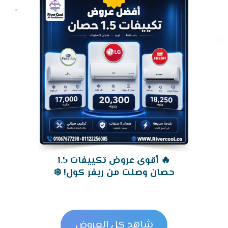
🔥 أقوى عروض تكييفات 1.5
حصان وصلت من ريفر كول! ❄️
شاهد كل العروض