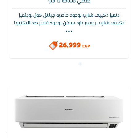
يغطي مساحة 12 متر²
يتميز تكييف شارب بوجود خاصية جينتل كول ,ويتميز
...
تكييف شارب بريميم بارد ساخن بوجود فلاتر ضد البكتيريا
ويعمل تكييف شارب بخاصية التبريد السريع للوصول لدرجة
الحراره المطلوبة فى اسرع واقل استهلاك للكهرباء, يتميز
26,999
تكييف شارب بالتشغيل الهادئ التى تأخذ حيز كبير من
EGP
الأهتمام لأنها تعمل على تخفيض صوت التكييف عند
تشغيله