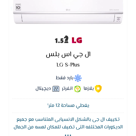
LG
ال جي اس بلس
LG S-Plus
بارد فقط
بلازما
انفرتر
ديچيتال
يغطي مساحة 12 متر²
تكييف ال جى بالشكل الانسيابى المتناسب مع جميع
...
الديكورات المختلفه التى تضيف للمكان لمسه من الجمال
,يتميز تكييف ال جي بفلاتر منقية للاتربة والتى تعمل