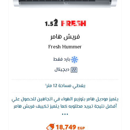
FRESH
فريش هامر
Fresh Hummer
بارد فقط
ديچيتال
يغطي مساحة 12 متر²
يتميز موديل هامر بتوزيع الهواء في اتجاهين للحصول علي
...
أفضل نتيجة تبريد مطلوبه كما يتميز تكييف فريش هامر
بضمان 5 سنوات من مصنع فريش,خاصية التشغيل
التلقائى يقوم التكييف بتشغيل نفسه تلقائيا عند عودة
18,749
التيار الكهربائى و لكن هذا يحدث أذا كان التكييف يعمل
EGP