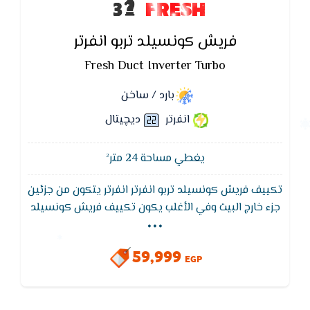
FRESH
فريش كونسيلد تربو انفرتر
Fresh Duct Inverter Turbo
بارد / ساخن
انفرتر
ديچيتال
يغطي مساحة 24 متر²
تكييف فريش كونسيلد تربو انفرتر انفرتر يتكون من جزئين
...
جزء خارج البيت وفي الأغلب يكون تكييف فريش كونسيلد
في السطح وجزء داخل البيت وهي مراوح الدفع وتكون في
الغالب مخفية في السقف المستعار وبعيدة عن نقطة
59,999
التوزيع ويتم توصيلها بنقاط التوزيع عن طريق ( مجاري
EGP
هواء )