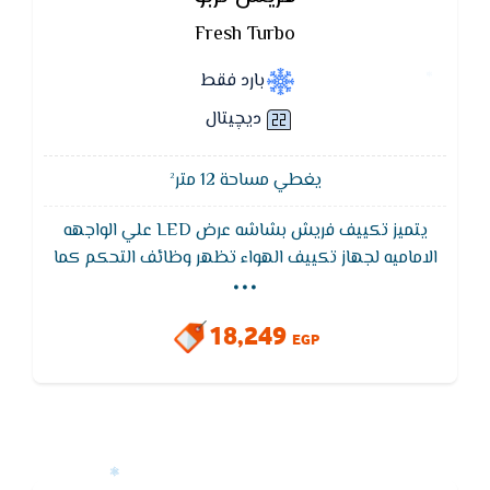
Fresh Turbo
بارد فقط
ديچيتال
يغطي مساحة 12 متر²
يتميز تكييف فريش بشاشه عرض LED علي الواجهه
...
الاماميه لجهاز تكييف الهواء تظهر وظائف التحكم كما
تظهر نوع العطل وهي خاصيه التشخيص الذاتي في حاله
حدوثه عن طريق كود يكون مترجم في كتالوج العميل
18,249
EGP