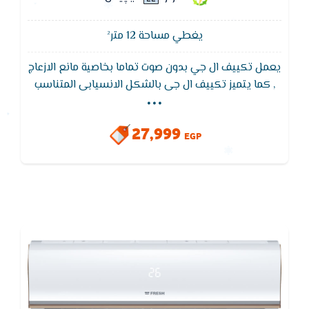
يغطي مساحة 12 متر²
يعمل تكييف ال جي بدون صوت تماما بخاصية مانع الازعاج
...
, كما يتميز تكييف ال جى بالشكل الانسيابى المتناسب
مع جميع الديكورات المختلفه التى تضيف للمكان لمسه
من الجمال ,يتميز بفلاتر منقية للاتربة لتنقية الهواء
27,999
EGP