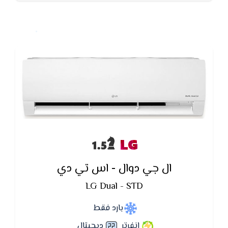
LG
ال جي دوال - اس تي دي
LG Dual - STD
بارد فقط
انفرتر
ديچيتال