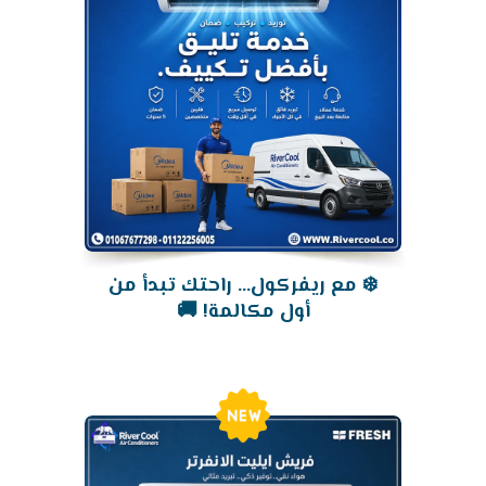
❄️ مع ريفركول... راحتك تبدأ من
أول مكالمة! 🚚
New