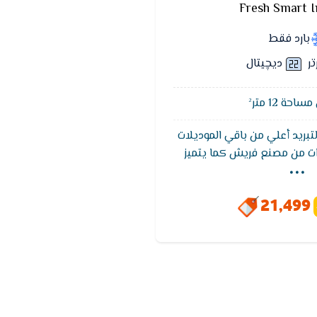
Fresh Smart I
بارد فقط
تر
ديچيتال
حة 12 متر²
لتبريد أعلي من باقي الموديلات
...
بضمان 5 سنوات من مصنع فريش كما يتميز
للوصول لدرجة الحراره المطلوبه
حتوى على شاشة عرض متطوره
21,499
حديثه والاساليب المتطوره كما
خاصية التنظيف الذاتى تعمل
وائح والادخنة الكريهه.