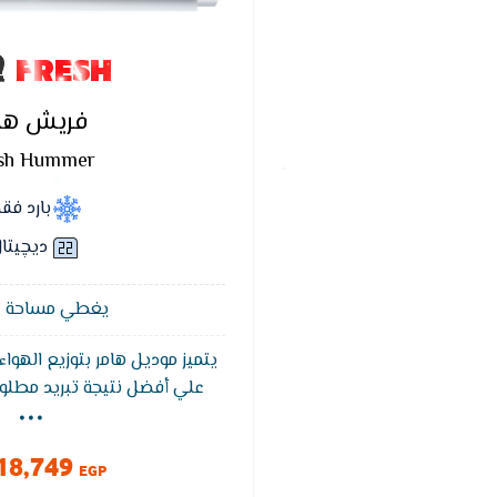
FRESH
فريش ها
sh Hummer
بارد فق
ديچيتا
يغطي مساحة 12 متر²
يتميز موديل هامر بتوزيع الهو
...
علي أفضل نتيجة تبريد مطلوب
فريش هامر بضما
التشغيل التلقائى يقوم الت
18,749
تلقائيا عند عودة التيار الكهربا
EGP