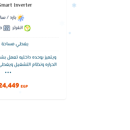
Smart Inverter
بارد / س
انفرتر
د
يغطي مساحة 12 متر²
ويتميز بوحده داخليه تعمل بشا
...
الحراره ونظام التشغيل ويغط
التبريد ويتميز تكييف فريش بخ
للوصول لدرجه الحراره المطلو
24,449
وخاصيه التنظيف الذاتى ويعمل بفل
EGP
والروائح الكريهه للحفاظ عل
ويتميز بضمان 5 سنوات ضد عيوب الصناعه.