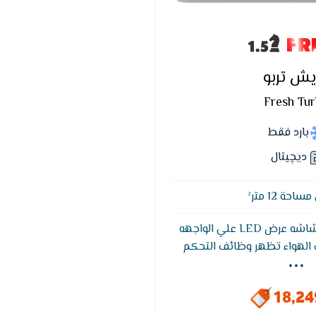
FR
يش تربو
Fresh Tu
بارد فقط
ديچيتال
حة 12 متر²
يتميز تكييف فريش بشاشه عرض LED علي الواجهه
...
ف الهواء تظهر وظائف التحكم
 وهي خاصيه التشخيص الذاتي
ق كود يكون مترجم في كتالوج
18,2
العميل