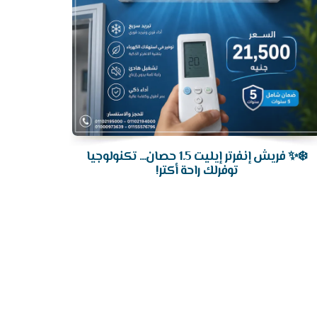
❄️✨ فريش إنفرتر إيليت 1.5 حصان... تكنولوجيا
توفرلك راحة أكتر!