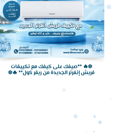
❄️🔥 **صيفك على كيفك مع تكييفات
فريش إنفرتر الجديدة من ريفر كول** 🔥❄️