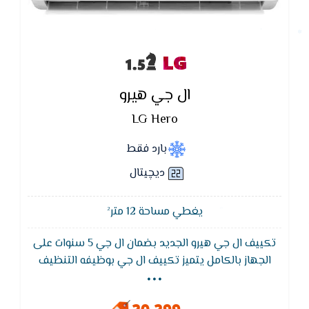
LG
ال جي هيرو
LG Hero
بارد فقط
ديچيتال
يغطي مساحة 12 متر²
تكييف ال جي هيرو الجديد بضمان ال جي 5 سنوات على
...
الجهاز بالكامل يتميز تكييف ال جي بوظيفه التنظيف
تلقائي و التي تعمل هذه الوظيفة على تمكين مكيف
الهواء لمواصلة تدفق الهواء تقريبًا 15 دقيقة لتجفيف