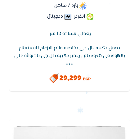
بارد / ساخن
انفرتر
ديچيتال
يغطي مساحة 12 متر²
يعمل تكييف ال جى بخاصيه مانع الازعاج للاستمتاع
...
بالهواء فى هدوء تام , يتميز تكييف ال جى باحتوائه على
خاصية الانفرتر التى تعمل على تقليل استهلاك الكهرباء
,يتميز بالكفاءة العاليه على تبريد المكان وتوزيعه فى
29,299
الغرفة
EGP