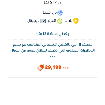
LG S-Plus
بارد فقط
بلازما
انفرتر
ديچيتال
يغطي مساحة 12 متر²
تكييف ال جى بالشكل الانسيابى المتناسب مع جميع
...
الديكورات المختلفه التى تضيف للمكان لمسه من الجمال
,يتميز تكييف ال جي بفلاتر منقية للاتربة والتى تعمل
على تنظيف الهواء لكى تستمتع بهواء صحى ليس به اى
29,199
ملوثات
EGP