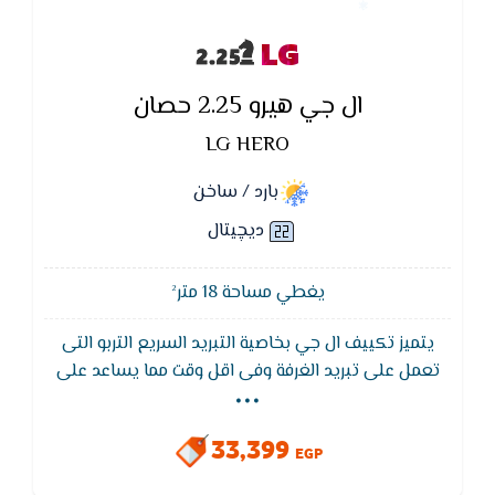
LG
ال جي هيرو 2.25 حصان
LG HERO
بارد / ساخن
ديچيتال
يغطي مساحة 18 متر²
يتميز تكييف ال جي بخاصية التبريد السريع التربو التى
...
تعمل على تبريد الغرفة وفى اقل وقت مما يساعد على
تقليل استهلاك الكهرباء و ايضا تكييف ال جي يتميز
بكباس قوى لتحمل اعلى درجات الحراره تصل الى 48
33,399
درجه.كما يتميز بفلاتر اضافية لتنقية الهواء مثل الفلتر
EGP
الكربونى الذى ينقى الهواء من الاتربة والبكتريا لهواء