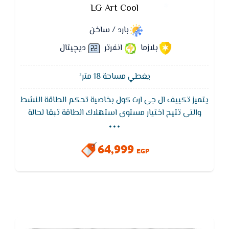
LG Art Cool
بارد / ساخن
بلازما
انفرتر
ديچيتال
يغطي مساحة 18 متر²
يتميز تكييف ال جى ارت كول بخاصية تحكم الطاقة النشط
...
والتى تتيح اختيار مستوى استهلاك الطاقة تبعًا لحالة
الجو. استمتع بأجواء باردة ومريحة اثناء توفيرك للطاقة ,
كما يتميز تكييف ال جى ارت كول بتكنولوجيا الإنفرتر التي
64,999
تقوم بتوفير الطاقه بنسبة 60%
EGP