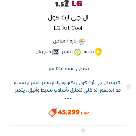
LG
ال جي ارت كول
LG Art Cool
بارد / ساخن
بلازما
انفرتر
ديچيتال
يغطي مساحة 12 متر²
تكييف ال جي أرت كول بتكنولوجيا الإنفرتر صُمم لينسجم
...
مع الديكور الداخلي للمنزل بأسلوب بسيط وأنيق , يتميز
تكييف ال جي بزجاج عاكس في المقدمة ليعزز من الجمال
الداخلي والتكامل ويوفر جمالا دائمًا من خلال متانة المادة
45,299
الزجاجية
EGP