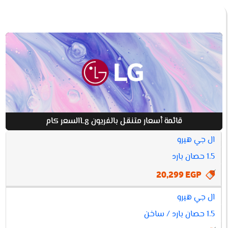
قائمة أسعار متنقل بالفريون Lgالسعر كام
ال جي هيرو
افضل
أسعار
1.5 حصان بارد
متنقل
مواصفات
سعر
20,299 EGP
بالفريون
LGالسعر
كام
ال جي هيرو
1.5 حصان بارد / ساخن