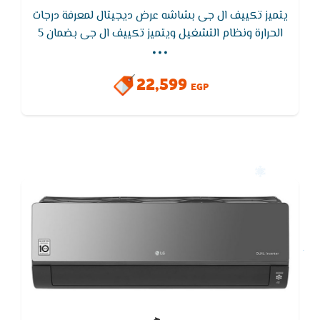
يتميز تكييف ال جى بشاشه عرض ديجيتال لمعرفة درجات
...
الحرارة ونظام التشغيل ويتميز تكييف ال جى بضمان 5
سنوات على الجهاز بالكامل ,التميز بخاصية التشغيل
التلقائى وهو اعادة تشغيل نفسه اتوماتيكيا عند عودة
22,599
الكهرباء
EGP