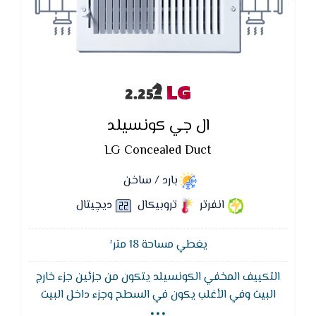
LG
ال جي كونسيلد
LG Concealed Duct
بارد / ساخن
انفرتر
تروبيكال
ديچيتال
يغطي مساحة 18 متر²
التكييف المخفي الكونسيلد يتكون من جزئين جزء خارج
...
البيت وفي الأغلب يكون في السطح وجزء داخل البيت
وهي مراوح الدفع وتكون في الغالب مخفية في السقف