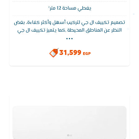
يغطي مساحة 12 متر²
تصميم تكييف ال جي لتركيب أسهل وأكثر كفاءة، بغض
...
النظر عن المناطق المحيطة ,كما يتميز تكييف ال جي
ايضا بفلاتر منقية للاتربه تعمل على تنظيفها من الاتربة
والجراثيم لكى تستمتع بهواء صحى ليس به اى ملوثات
31,599
EGP