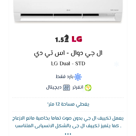
LG
ال جي دوال - اس تي دي
LG Dual - STD
بارد فقط
انفرتر
ديچيتال
يغطي مساحة 12 متر²
يعمل تكييف ال جي بدون صوت تماما بخاصية مانع الازعاج
...
, كما يتميز تكييف ال جى بالشكل الانسيابى المتناسب
مع جميع الديكورات المختلفه التى تضيف للمكان لمسه