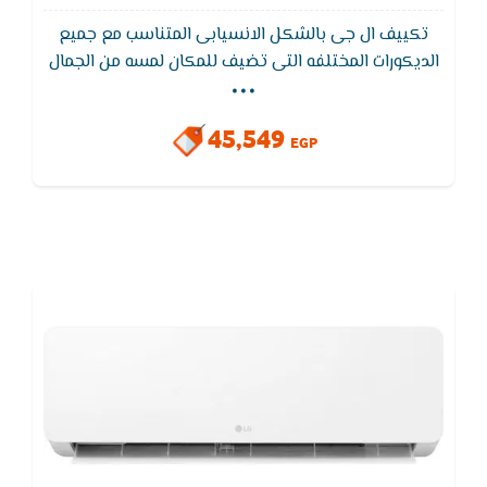
تكييف ال جى بالشكل الانسيابى المتناسب مع جميع
...
الديكورات المختلفه التى تضيف للمكان لمسه من الجمال
,يتميز تكييف ال جي بفلاتر منقية للاتربة والتى تعمل
على تنظيف الهواء لكى تستمتع بهواء صحى ليس به اى
45,549
ملوثات
EGP