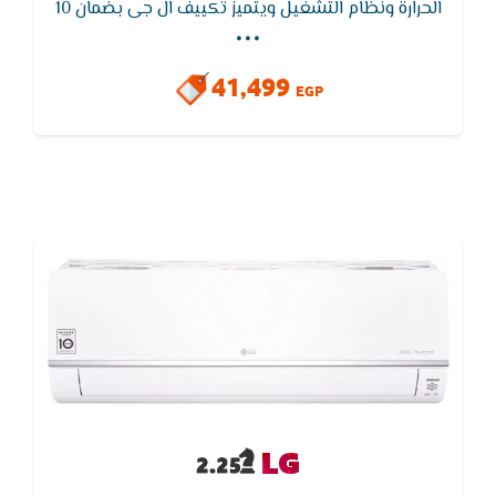
...
الحرارة ونظام التشغيل ويتميز تكييف ال جى بضمان 10
سنوات على الضمان ,التميز بخاصية التشغيل التلقائى وهو
اعادة تشغيل نفسه اتوماتيكيا عند عودة الكهرباء
41,499
EGP
LG