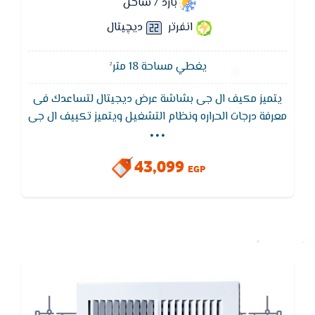
بارد / ساخن
انفرتر
ديچيتال
يغطي مساحة 18 متر²
يتميز مكيف ال جى بشاشة عرض ديجيتال لتساعدك فى
...
معرفة درجات الحراره ونظام التشغيل ويتميز تكييف ال جى
10 سنوات من ال جى ضد عيوب الصناعة ,يتميز بخاصية
الانفرتر التى تقلل من استهلاك الكهرباء
43,099
EGP