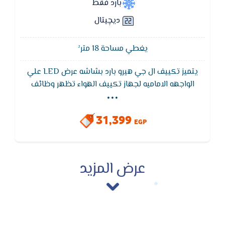
بارد فقط
ديچيتال
يغطي مساحة 18 متر²
يتميز تكييف ال جي هيرو بارد بشاشه عرض LED علي
...
الواجهه الاماميه لجهاز تكييف الهواء تظهر وظائف
التحكم كما تظهر نوع العطل وهي خاصيه التشخيص
الذاتي في حاله حدوثه عن طريق كود يكون مترجم في
31,399
كتالوج العميل و من مواصفات تكييف LG هيرو وظيفة
EGP
التبريد السريع ( Turbo ) باستخدام نطاق تبريده عالي
السرعة بفضل ضاغط العاكس المزدوج ليخرج الهواء
لمسافة أبعد ويبرد المساحات بشكل أسرع.
عرض المزيد