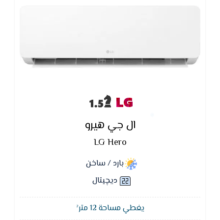
LG
ال جي هيرو
LG Hero
بارد / ساخن
ديچيتال
يغطي مساحة 12 متر²