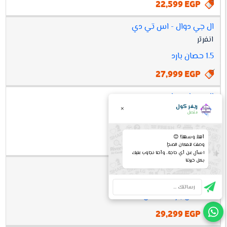
22,599 EGP
ال جي دوال - اس تي دي
انفرتر
1.5 حصان بارد
27,999 EGP
ال جي اس بلس
ريفر كول
×
انفرتر
بلازما
متصل
1.5 حصان بارد
أهلاً وسهلاً! 😊
29,199 EGP
وصلت للمكان الصح!
اسأل عن أي حاجة، وأحنا نجاوب عليك
بكل خبرتنا
ال جي دوال - اس تي دي
انفرتر
1.5 حصان بارد / ساخن
29,299 EGP