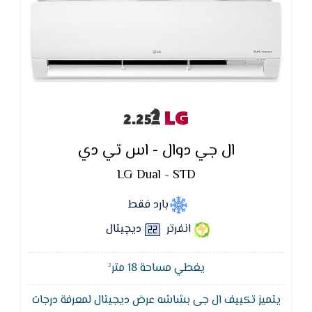
LG
ال جي دوال - اس تي دي
LG Dual - STD
بارد فقط
انفرتر
ديچيتال
يغطي مساحة 18 متر²
يتميز تكييف ال جى بشاشه عرض ديجيتال لمعرفة درجات