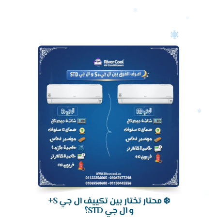
أرخص
سعر
تكييف
❄️ محتار تختار بين تكييف ال جي S+
و ال جي STD؟