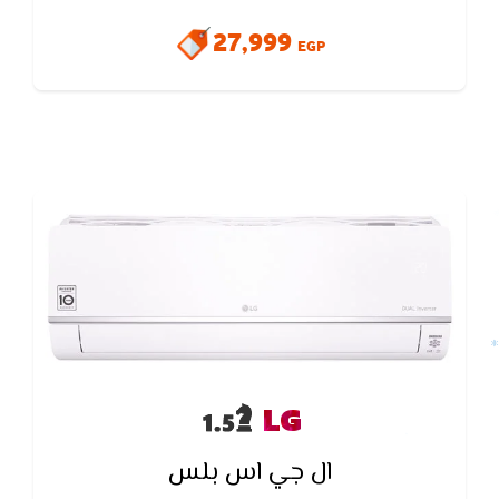
من الجمال ,يتميز بفلاتر منقية للاتربة لتنقية الهواء
27,999
EGP
LG
ال جي اس بلس