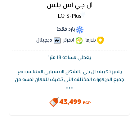
ال جي اس بلس
LG S-Plus
بارد فقط
بلازما
انفرتر
ديچيتال
يغطي مساحة 18 متر²
يتميز تكييف ال جى بالشكل الانسيابى المتناسب مع
...
جميع الديكورات المختلفه التى تضيف للمكان لمسه من
الجمال ,و يتميز تكييف ال جى بفلاتر منقية للاتربه تعمل
على تنظيفها لكى تستمتع بهواء صحى ليس به اى
43,499
ملوثات
EGP