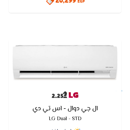
20,299
الأجزاء الداخلية لتجنب ظهور الفطريات و
EGP
LG
ال جي دوال - اس تي دي
LG Dual - STD