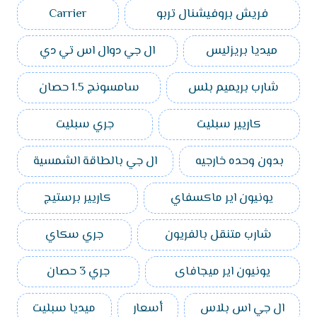
فريش بروفيشنال تربو
Carrier
ميديا بريزليس
ال جي دوال اس تي دي
شارب بريميم بلس
سامسونج 1.5 حصان
كاريير سبليت
جري سبليت
بدون وحده خارجيه
ال جي بالطاقة الشمسية
يونيون اير ماكسفاي
كاريير برستيج
شارب متنقل بالفريون
جري سكاي
يونيون اير ميجافاى
جري 3 حصان
ال جي اس بلاس
أسعار
ميديا سبليت