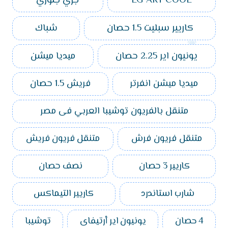
LG ART COOL
جري جلوري
كاريير سبليت 1.5 حصان
شباك
يونيون اير 2.25 حصان
ميديا ميشن
ميديا ميشن انفرتر
فريش 1.5 حصان
متنقل بالفريون توشيبا العربي فى مصر
متنقل فريون فرش
متنقل فريون فريش
كاريير 3 حصان
نصف حصان
شارب استاندرد
كاريير التيماكس
4 حصان
يونيون اير أرتيفاى
توشيبا