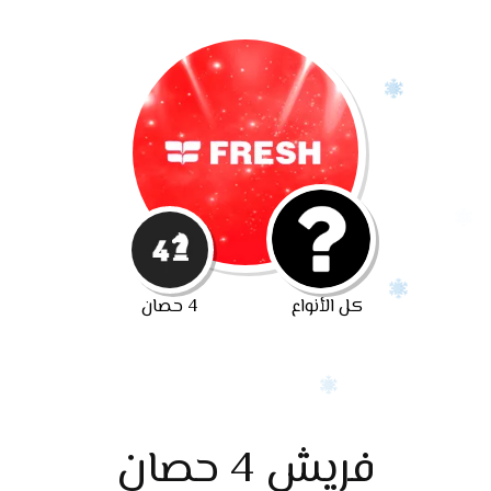
كل الأنواع
4 حصان
فريش 4 حصان