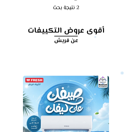
2 نتيجة بحث
أقوى عروض التكييفات
عن فريش
أرخص
سعر
تكييف
❄️✨ فريش إنفرتر إيليت 1.5 حصان...
تكنولوجيا توفرلك راحة أكتر!