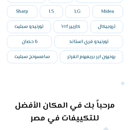
Sharp
1.5
LG
Midea
تروبيكال
كاريير Vrf
تورنيدو سبليت
تورنيدو فري استاند
6 حصان
يونيون اير بريميوم انفرتر
سامسونج سبليت
مرحباً بك في المكان الأفضل
للتكييفات في مصر