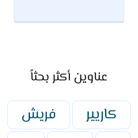
عناوين أكثر بحثاً
كاريير
فريش