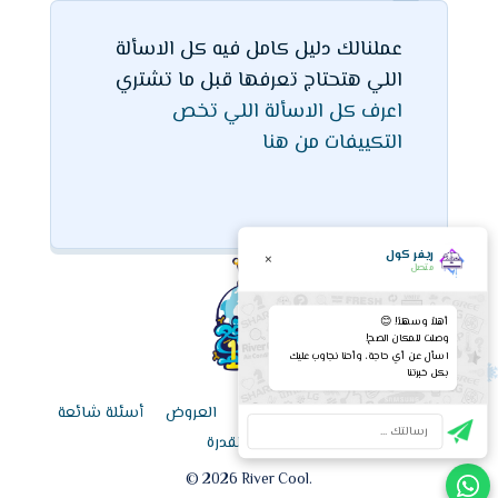
عملنالك دليل كامل فيه كل الاسألة
اللي هتحتاج تعرفها قبل ما تشتري
اعرف كل الاسألة اللي تخص
التكييفات من هنا
ريفر كول
×
متصل
أهلاً وسهلاً! 😊
وصلت للمكان الصح!
اسأل عن أي حاجة، وأحنا نجاوب عليك
بكل خبرتنا
الرئيسية
قائمة الأسعار اليوم
العروض
أسئلة شائعة
حاسبة القدرة
©
2026
River Cool.