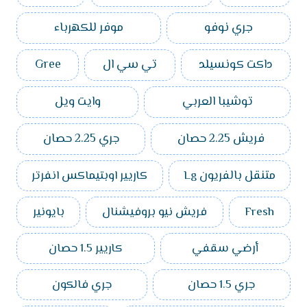
جري نوفو
موفر للكهرباء
داكت كونسيلد
تي سي ال
Gree
توشيبا العربي
وايت ويل
فريش 2.25 حصان
جري 2.25 حصان
متنقل بالفريون Lg
كاريير اوبتيماكس انفرتر
Fresh
فريش نيو بروفيشنال
بايونير
أرضي سقفي
كاريير 1.5 حصان
جري 1.5 حصان
جري فالكون