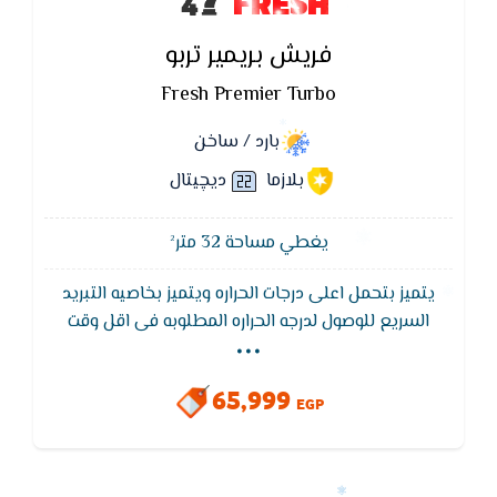
FRESH
فريش بريمير تربو
Fresh Premier Turbo
بارد / ساخن
بلازما
ديچيتال
يغطي مساحة 32 متر²
يتميز بتحمل اعلى درجات الحراره ويتميز بخاصيه التبريد
...
السريع للوصول لدرجه الحراره المطلوبه فى اقل وقت
ممكن ويتمتع تكييف فريش بفلاتر قويه لتنقيه الهواء
من الاتربه والروائح الكريهه للحفاظ على الهواء نقى
65,999
وصحى لك ولاسرتك ويتمتع التكييف بضمان 5 سنوات ضد
EGP
عيوب الصناعه.