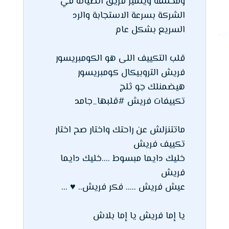
ومختلفة ويتميز فريق الصيانة في
الشركة بسرعة الاستجابة والرد
السريع بشكل عام
قلب التكييف اللى هو الكومبريسور
فريش التروبيكال كومبريسور
هيضمنلك جو ثلج
تكييفات فريش #قلبها_جامد
ماتتنزلش عن راحتك واختار صح اختار
تكييف فريش
خليك دايما مبسوط ....خليك دايما
فريش
عيش فريش ..... فكر فريش.. ♥ ...
يا إما فريش يا إما بلاش