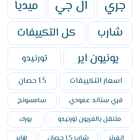
جري
ال جي
ميديا
شارب
كل التكييفات
يونيون اير
تورنيدو
اسعار التكييفات
1.5 حصان
فري ستاند عمودي
سامسونج
متنقل بالفريون تورنيدو
يورك
انفرتر
شارب 1.5 حصان
هاير