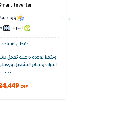
Smart Inverter
بارد / س
انفرتر
د
يغطي مساحة 12 متر²
ويتميز بوحده داخليه تعمل بشا
...
الحراره ونظام التشغيل ويغط
التبريد ويتميز تكييف فريش بخ
للوصول لدرجه الحراره المطلو
24,449
وخاصيه التنظيف الذاتى ويعمل بفل
EGP
والروائح الكريهه للحفاظ عل
ويتميز بضمان 5 سنوات ضد عيوب الصناعه.