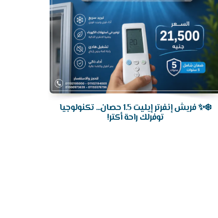
❄️✨ فريش إنفرتر إيليت 1.5 حصان... تكنولوجيا
توفرلك راحة أكتر!