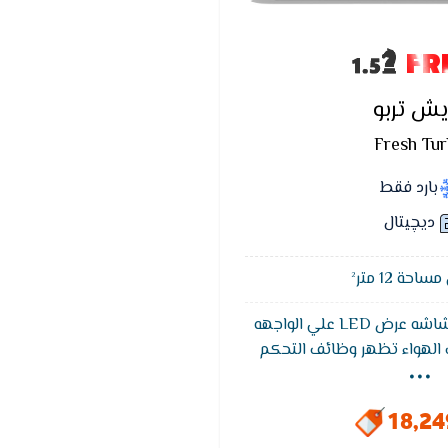
FR
يش تربو
Fresh Tu
بارد فقط
ديچيتال
حة 12 متر²
يتميز تكييف فريش بشاشه عرض LED علي الواجهه
...
ف الهواء تظهر وظائف التحكم
 وهي خاصيه التشخيص الذاتي
ق كود يكون مترجم في كتالوج
18,2
العميل