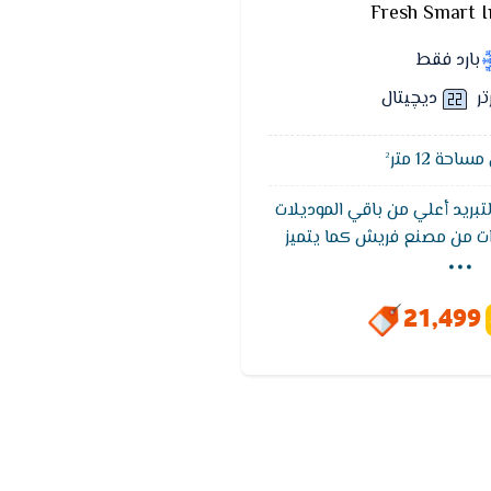
Fresh Smart I
بارد فقط
تر
ديچيتال
حة 12 متر²
لتبريد أعلي من باقي الموديلات
...
بضمان 5 سنوات من مصنع فريش كما يتميز
للوصول لدرجة الحراره المطلوبه
حتوى على شاشة عرض متطوره
21,499
حديثه والاساليب المتطوره كما
خاصية التنظيف الذاتى تعمل
وائح والادخنة الكريهه.