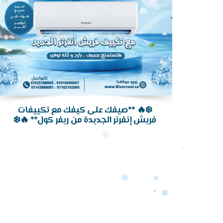
❄️🔥 **صيفك على كيفك مع تكييفات
فريش إنفرتر الجديدة من ريفر كول** 🔥❄️