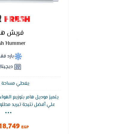
FRESH
فريش ها
sh Hummer
بارد فق
ديچيتا
يغطي مساحة 12 متر²
يتميز موديل هامر بتوزيع الهو
...
علي أفضل نتيجة تبريد مطلوب
فريش هامر بضما
التشغيل التلقائى يقوم الت
18,749
تلقائيا عند عودة التيار الكهربا
EGP