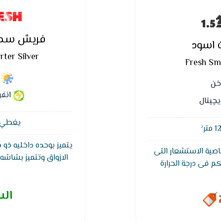
ESH
فريش سمار
 اسود
ter Silver
Fresh Sma
اخن
انفر
يچيتال
يغطي مسا
يتميز بوحده داخليه ذو
اصية الاستشعار التى
الازواق وتتميز بشاشه 
كم فى درجة الحرارة
التشغيل ويتميز ايضا 
لموجودة بالريموت
الاتربه ويتمتع بكباس 
ر بالبلازما التي تنقي
الس
وضمان 5 سنوات ضد عيوب الصناعه.
والجراثيم