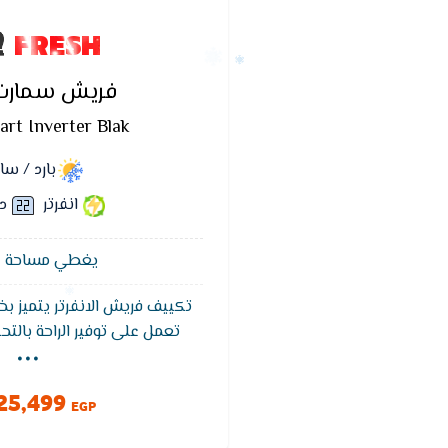
FRESH
فريش سمارت
rt Inverter Blak
بارد / س
انفرتر
د
يغطي مساحة 12 متر²
تكييف فريش الانفرتر يتميز بخ
...
تعمل على توفير الراحة بالتح
باستخدام حساس الاستشعار ا
ويتميز ايضا تكييف فريش الانفرت
25,499
الهواء من الاتربه 
EGP