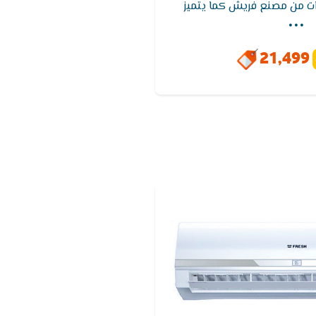
...
بضمان 5 سنوات من مصنع فريش كما يتميز
للوصول لدرجة الحراره المطلوبه
حتوى على شاشة عرض متطوره
21,499
حديثه والاساليب المتطوره كما
خاصية التنظيف الذاتى تعمل
وائح والادخنة الكريهه.