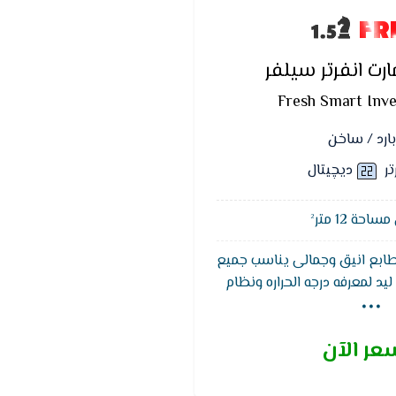
FR
ت انفرتر سيلفر
Fresh Smart Inver
بارد / ساخن
تر
ديچيتال
حة 12 متر²
 طابع انيق وجمالى يناسب جميع
...
ليد لمعرفه درجه الحراره ونظام
بفلاتر قويه لتنقية الهواء من
قوى يتحمل اعلى درجات الحراره
عر الآن