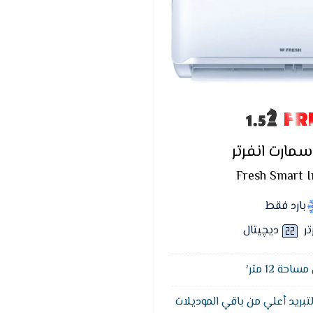
FR
مارت انفرتر
Fresh Smart I
بارد فقط
تر
ديچيتال
حة 12 متر²
لتبريد أعلي من باقي الموديلات