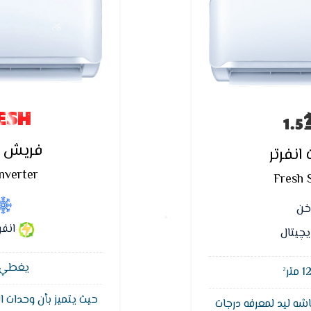
ESH
فريش س
نفرتر
nverter
Fresh 
اخن
انفر
يچيتال
يغطي مسا
حيث يتميز بأن وحدات ا
شه ليد لمعرفه درجات