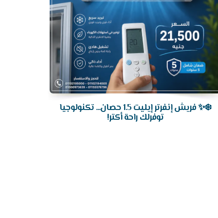
❄️✨ فريش إنفرتر إيليت 1.5 حصان... تكنولوجيا
توفرلك راحة أكتر!