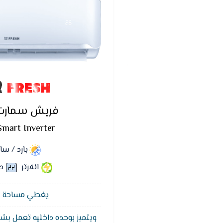
FRESH
فريش سمارت ا
Smart Inverter
بارد / س
انفرتر
د
يغطي مساحة 12 متر²
ويتميز بوحده داخليه تعمل بشا