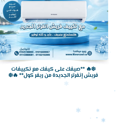
❄️🔥 **صيفك على كيفك مع تكييفات
فريش إنفرتر الجديدة من ريفر كول** 🔥❄️