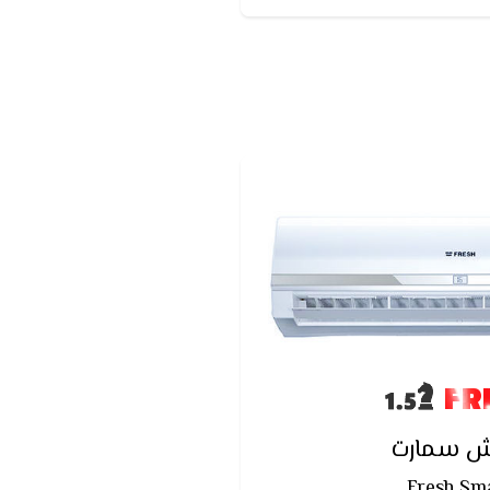
وائح والادخنة الكريهه.
FR
ش سمارت
Fresh Sm