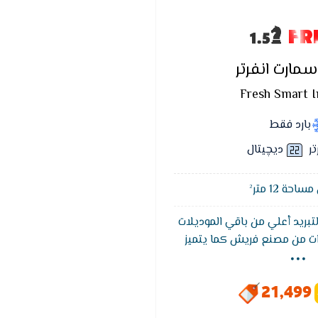
FR
مارت انفرتر
Fresh Smart I
بارد فقط
تر
ديچيتال
حة 12 متر²
لتبريد أعلي من باقي الموديلات
...
بضمان 5 سنوات من مصنع فريش كما يتميز
للوصول لدرجة الحراره المطلوبه
حتوى على شاشة عرض متطوره
21,499
حديثه والاساليب المتطوره كما
خاصية التنظيف الذاتى تعمل