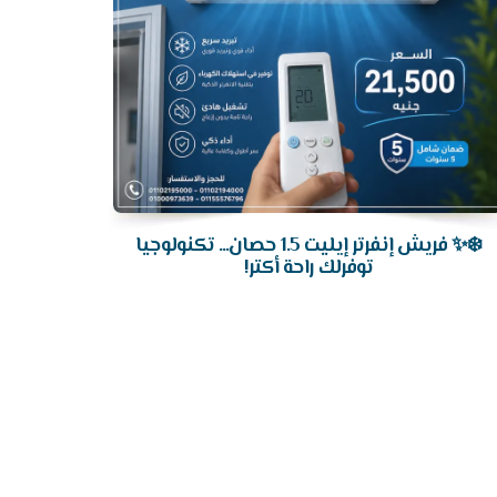
❄️✨ فريش إنفرتر إيليت 1.5 حصان... تكنولوجيا
توفرلك راحة أكتر!