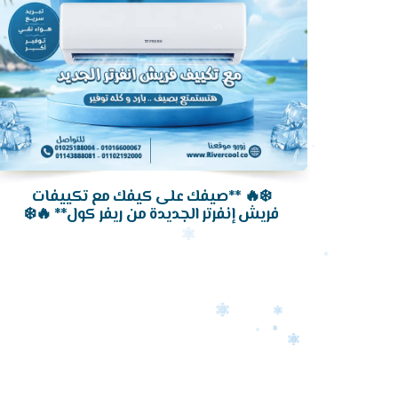
❄️🔥 **صيفك على كيفك مع تكييفات
فريش إنفرتر الجديدة من ريفر كول** 🔥❄️