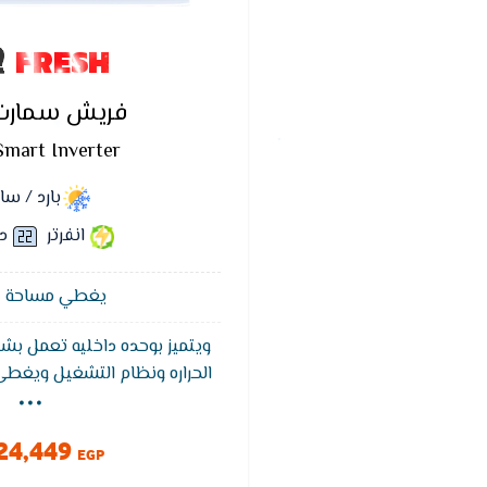
FRESH
فريش سمارت ا
Smart Inverter
بارد / س
انفرتر
د
يغطي مساحة 12 متر²
ويتميز بوحده داخليه تعمل بشا
...
الحراره ونظام التشغيل ويغط
التبريد ويتميز تكييف فريش بخ
للوصول لدرجه الحراره المطلو
24,449
وخاصيه التنظيف الذاتى ويعمل بفل
EGP
والروائح الكريهه للحفاظ عل