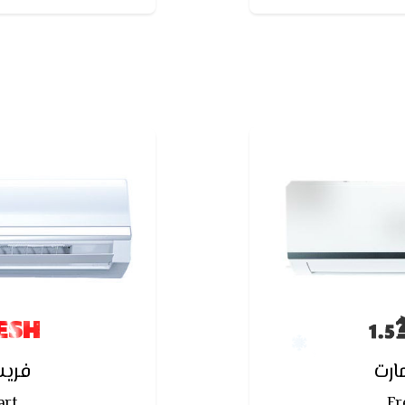
على ازالة الر
ESH
رت
فري
art
Fr