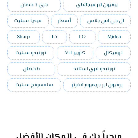
يونيون اير ميجافاى
جري 3 حصان
ال جي اس بلاس
أسعار
ميديا سبليت
Sharp
1.5
LG
Midea
تروبيكال
كاريير Vrf
تورنيدو سبليت
تورنيدو فري استاند
6 حصان
يونيون اير بريميوم انفرتر
سامسونج سبليت
مرحباً بك في المكان الأفضل