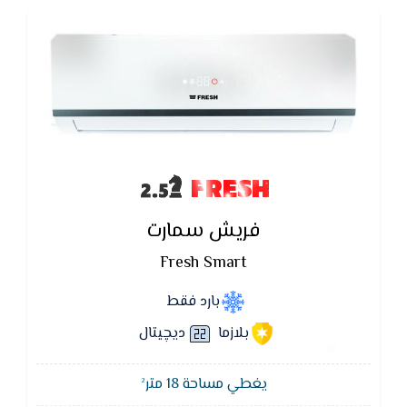
FRESH
فريش سمارت
Fresh Smart
بارد فقط
بلازما
ديچيتال
يغطي مساحة 18 متر²