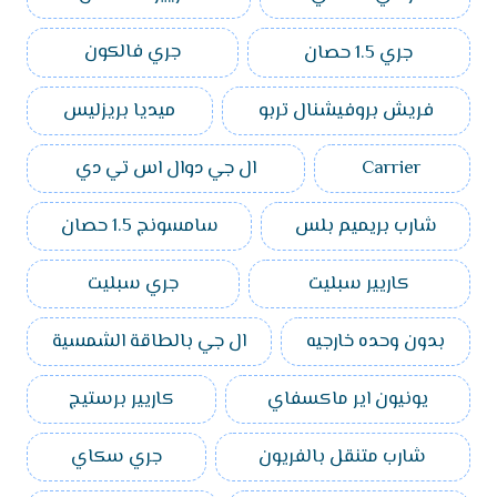
جري 1.5 حصان
جري فالكون
فريش بروفيشنال تربو
ميديا بريزليس
Carrier
ال جي دوال اس تي دي
شارب بريميم بلس
سامسونج 1.5 حصان
كاريير سبليت
جري سبليت
بدون وحده خارجيه
ال جي بالطاقة الشمسية
يونيون اير ماكسفاي
كاريير برستيج
شارب متنقل بالفريون
جري سكاي