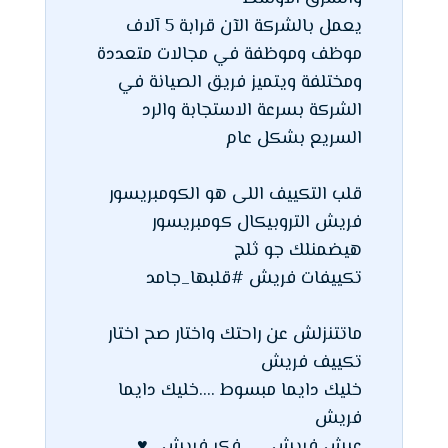
يعمل بالشركة الآن قرابة 5 آلاف
موظف وموظفة في مجالات متعددة
ومختلفة ويتميز فريق الصيانة في
الشركة بسرعة الاستجابة والرد
السريع بشكل عام
قلب التكييف اللى هو الكومبريسور
فريش التروبيكال كومبريسور
هيضمنلك جو ثلج
تكييفات فريش #قلبها_جامد
ماتتنزلش عن راحتك واختار صح اختار
تكييف فريش
خليك دايما مبسوط ....خليك دايما
فريش
عيش فريش ..... فكر فريش.. ♥ ...