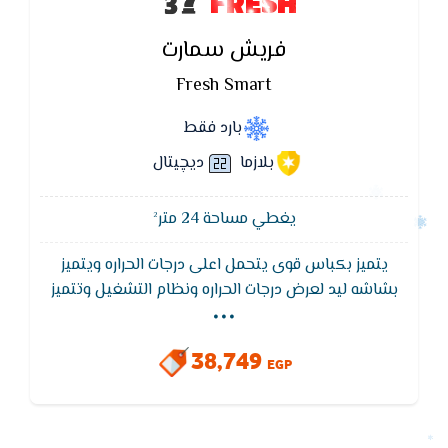
FRESH
فريش سمارت
Fresh Smart
بارد فقط
بلازما
ديچيتال
يغطي مساحة 24 متر²
يتميز بكباس قوى يتحمل اعلى درجات الحراره ويتميز
...
بشاشه ليد لعرض درجات الحراره ونظام التشغيل وتتميز
تكييف فريش سمارت ايضا بفلاتر لتنقية الهواء من الاتربة
والروائح الكريهه للحفاظ على الهواء نقى وصحى,ويتميز
38,749
بضمان 5 سنوات ضد عيوب الصناعة.
EGP