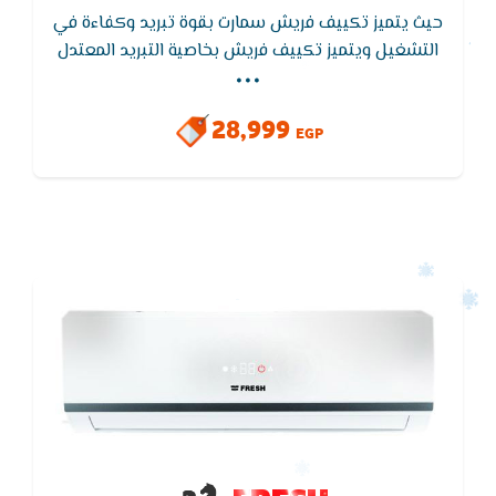
حيث يتميز تكييف فريش سمارت بقوة تبريد وكفاءة في
...
التشغيل ويتميز تكييف فريش بخاصية التبريد المعتدل
التى تعمل على توفير الهواء المكيف بشكل متوسط
لكى يكون مناسب لجميع الاشخاص , خاصية التشغيل
28,999
التلقائى يقوم التكييف بتشغيل نفسه تلقائيا عند عودة
EGP
التيار الكهربائى