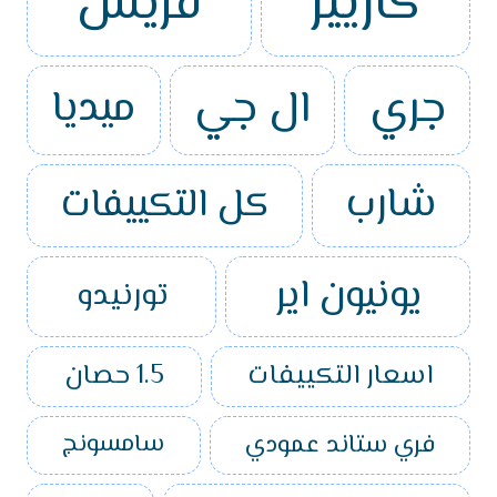
كاريير
فريش
جري
ال جي
ميديا
شارب
كل التكييفات
يونيون اير
تورنيدو
اسعار التكييفات
1.5 حصان
فري ستاند عمودي
سامسونج