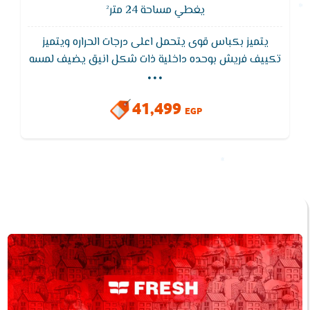
يغطي مساحة 24 متر²
يتميز بكباس قوى يتحمل اعلى درجات الحراره ويتميز
...
تكييف فريش بوحده داخلية ذات شكل انيق يضيف لمسه
جماليه لغرفتك ويتمتع تكييف فريش سمارت بضمان 5
سنوات ضد عيوب الصناعه ,يتميز بفلاتر تعمل على تنقيه
41,499
الهواء المكيف من الاتربه
EGP