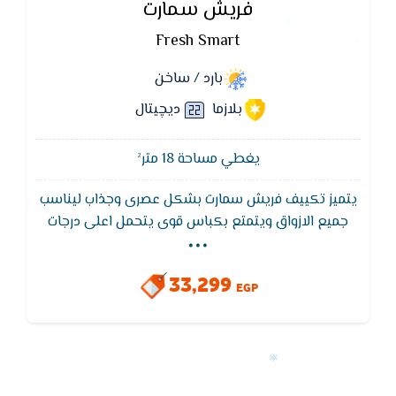
فريش سمارت
Fresh Smart
بارد / ساخن
بلازما
ديچيتال
يغطي مساحة 18 متر²
يتميز تكييف فريش سمارت بشكل عصرى وجذاب ليناسب
...
جميع الازواق ويتمتع بكباس قوى يتحمل اعلى درجات
الحراره ويعمل تكييف فريش سمارت فى اصعب الظروف
المناخية وتتميز الوحده الخارجية بطلاء ضد الصدا وتتميز
33,299
الوحده الداخلية من شاشة عرض ليد لمعرفة درجة الحراره
EGP
ونظام التشغيل.