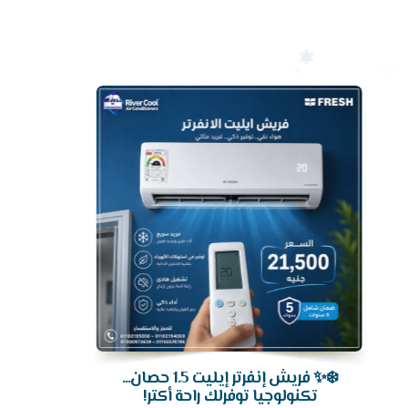
أرخص
سعر
تكييف
❄️✨ فريش إنفرتر إيليت 1.5 حصان...
تكنولوجيا توفرلك راحة أكتر!