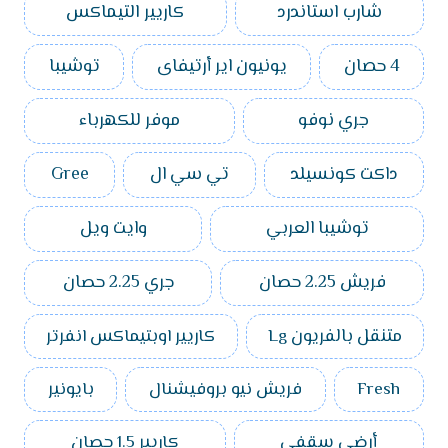
شارب استاندرد
كاريير التيماكس
4 حصان
يونيون اير أرتيفاى
توشيبا
جري نوفو
موفر للكهرباء
داكت كونسيلد
تي سي ال
Gree
توشيبا العربي
وايت ويل
فريش 2.25 حصان
جري 2.25 حصان
متنقل بالفريون Lg
كاريير اوبتيماكس انفرتر
Fresh
فريش نيو بروفيشنال
بايونير
أرضي سقفي
كاريير 1.5 حصان