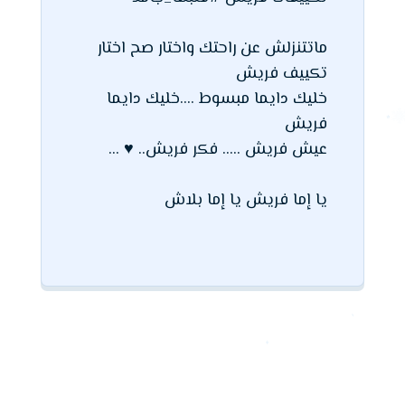
ماتتنزلش عن راحتك واختار صح اختار
تكييف فريش
خليك دايما مبسوط ....خليك دايما
فريش
عيش فريش ..... فكر فريش.. ♥ ...
يا إما فريش يا إما بلاش