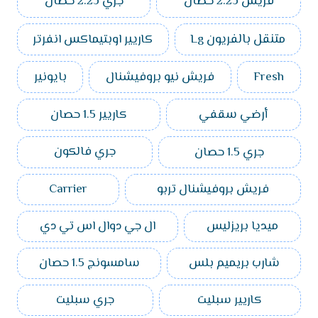
فريش 2.25 حصان
جري 2.25 حصان
متنقل بالفريون Lg
كاريير اوبتيماكس انفرتر
Fresh
فريش نيو بروفيشنال
بايونير
أرضي سقفي
كاريير 1.5 حصان
جري 1.5 حصان
جري فالكون
فريش بروفيشنال تربو
Carrier
ميديا بريزليس
ال جي دوال اس تي دي
شارب بريميم بلس
سامسونج 1.5 حصان
كاريير سبليت
جري سبليت