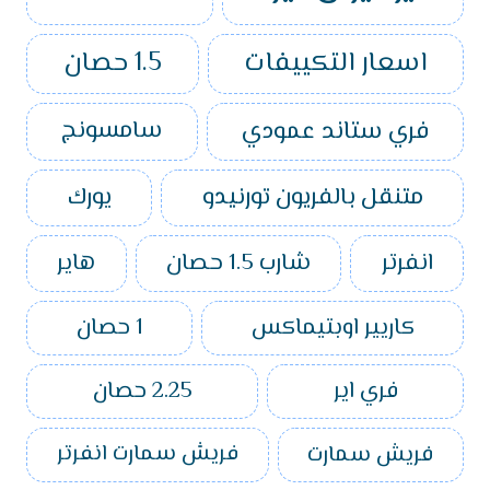
اسعار التكييفات
1.5 حصان
فري ستاند عمودي
سامسونج
متنقل بالفريون تورنيدو
يورك
انفرتر
شارب 1.5 حصان
هاير
كاريير اوبتيماكس
1 حصان
فري اير
2.25 حصان
فريش سمارت
فريش سمارت انفرتر