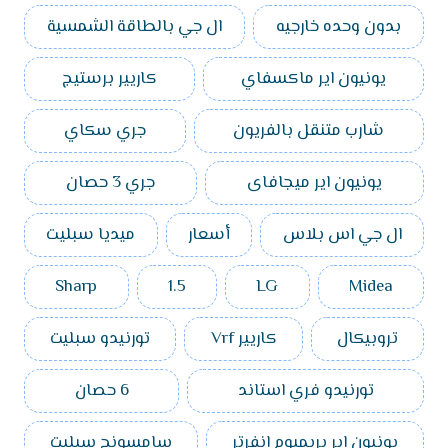
بدون وحده خارجيه
ال جي بالطاقة الشمسية
يونيون اير ماكسفاي
كاريير برستيج
شارب متنقل بالفريون
جري سكاي
يونيون اير ميجافاى
جري 3 حصان
ال جي اس بلاس
أسعار
ميديا سبليت
Sharp
1.5
LG
Midea
تروبيكال
كاريير Vrf
تورنيدو سبليت
تورنيدو فري استاند
6 حصان
يونيون اير بريميوم انفرتر
سامسونج سبليت