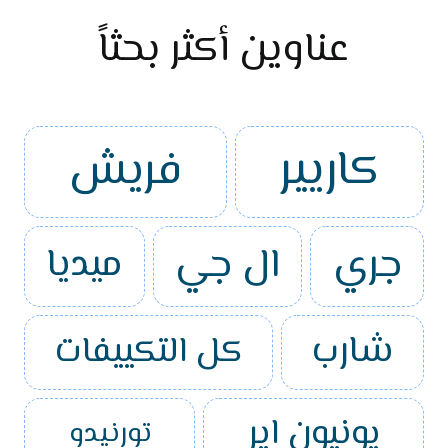
عناوين أكثر بحثاً
كاريير
فريش
جري
ال جي
ميديا
شارب
كل التكييفات
يونيون اير
تورنيدو