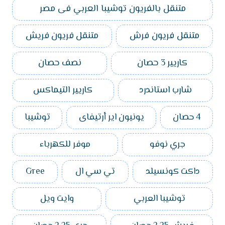
متنقل بالفريون توشيبا العربي فى مصر
متنقل فريون فرش
متنقل فريون فريش
كاريير 3 حصان
نصف حصان
شارب استاندرد
كاريير التيماكس
4 حصان
يونيون اير أرتيفاى
توشيبا
جري نوفو
موفر للكهرباء
داكت كونسيلد
تي سي ال
Gree
توشيبا العربي
وايت ويل