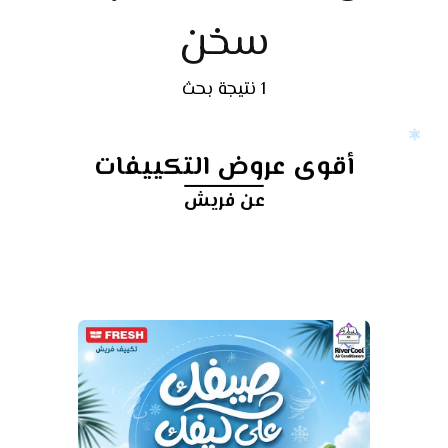
سخن
1 نتيجة بحث
أقوى عروض التكييفات
عن فريش
أرخص
سعر
تكييف
❄️✨ فريش إنفرتر إيليت 1.5 حصان...
 توفرلك راحة أكتر!