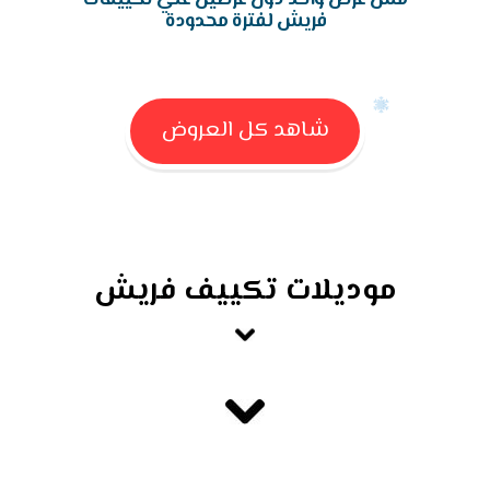
فريش لفترة محدودة
شاهد كل العروض
موديلات تكييف فريش