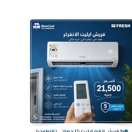
أرخص
سعر
تكييف
❄️✨ فريش إنفرتر إيليت 1.5 حصان... تكنولوجيا