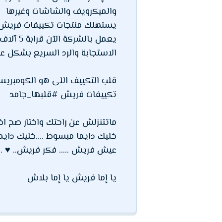
والميكرويف والشاشات وغيرها
يستهلك منتجات تكييفات فريش 150 مليون مواطن حول العالم في الدول المختلفة في أوروبا وآسيا وأفريقيا والشرق ال
يعمل ب
الاستجابة والرد السريع بشكل عا
قلب التكييف اللى هو الكومبريس
تكييفات فريش #قلبها_جامد
ماتتنزلش عن راحتك واختار صح ا
خليك دايما مبسوط ....خليك داي
عيش فريش ..... فكر فريش.. ♥ ...
يا إما فريش يا إما بلاش