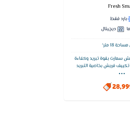
Fresh Sm
بارد فقط
ما
ديچيتال
حة 18 متر²
ش سمارت بقوة تبريد وكفاءة
...
تكييف فريش بخاصية التبريد
ى توفير الهواء المكيف بشكل
سب لجميع الاشخاص , خاصية
28,9
يقوم التكييف بتشغيل نفسه
ودة التيار الكهربائى