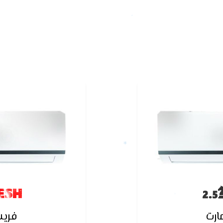
ESH
رت
فري