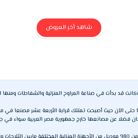
شاهد أخر العروض
 شركة فريش لعام 1987 ، وكانت قد بدأت في صناعة المراوح المنزلية والشفاطات و
ونجحت في تطورها من عام 1987 حتى الآن حيث أصبحت تمتلك قرابة الأربعة عشر م
ان فضلا عن مصانعها خارج جمهورية مصر العربية سواء في جورجي
تنتج شركة فريش حاليا ما يقرب من 980 موديل من الأجهزة المنزلية المختلفة مابين 