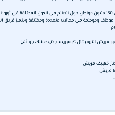
أوسط
الشركة الآن قرابة 5 آلاف موظف وموظفة في مجالات متعددة ومختلفة ويتميز 
م
ور فريش التروبيكال كومبريسور هيضمنلك جو ثلج
ختار تكييف فريش
ما فريش