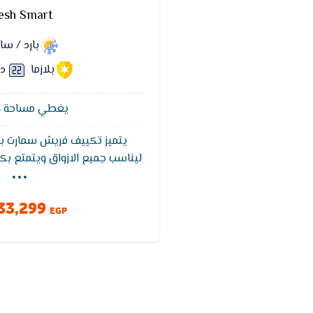
esh Smart
بارد / س
بلازما
دي
يغطي مساحة 18 متر²
يتميز تكييف فريش سمارت 
...
ليناسب جميع الازواق ويتمتع ب
درجات الحراره ويعمل تكييف 
الظروف المناخية وتتميز الوحد
33,299
الصدا وتتميز الوحده الداخلي
EGP
لمعرفة درجة الحراره ون