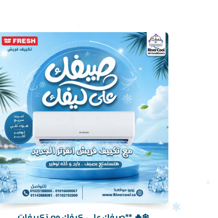
أرخص
سعر
تكييف
❄️🔥 **صيفك على كيفك مع تكييفات