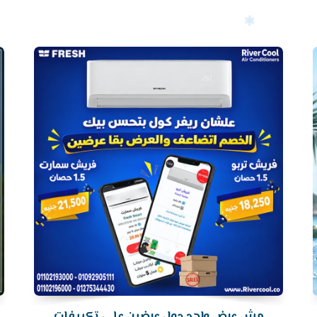
أرخص
سعر
تكييف
مش عرض واحد دول عرضين علي تكييفات