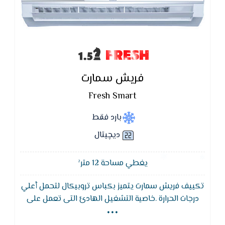
FRESH
فريش سمارت
Fresh Smart
بارد فقط
ديچيتال
يغطي مساحة 12 متر²
تكييف فريش سمارت يتميز بكباس تروبيكال لتحمل أعلي
...
درجات الحرارة .خاصية التشغيل الهادئ التى تعمل على
كتم صوت الجهاز نهائيا وتوفير الهدوء , خاصية التبريد
المعتدل التى تعمل على توفير الهواء المكيف بشكل