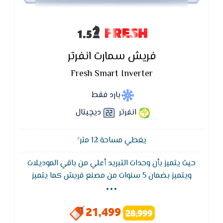
FRESH
فريش سمارت انفرتر
Fresh Smart Inverter
بارد فقط
انفرتر
ديچيتال
يغطي مساحة 12 متر²
حيث يتميز بأن وحدات التبريد أعلي من باقي الموديلات
...
ويتميز بضمان 5 سنوات من مصنع فريش كما يتميز
بخاصية التبريد السريع للوصول لدرجة الحراره المطلوبه فى
اقل وقت ممكن , يحتوى على شاشة عرض متطوره تعمل
21,499
28,999
بالتكنولوجيا الحديثه والاساليب المتطوره كما يتميز