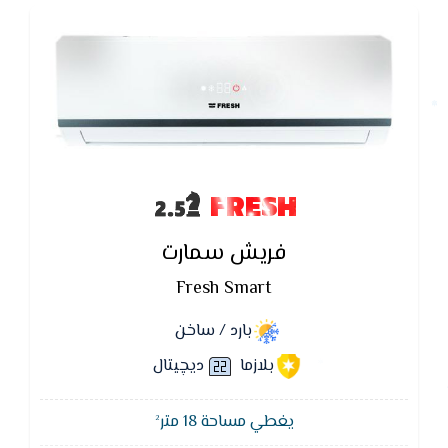
FRESH
فريش سمارت
Fresh Smart
بارد / ساخن
بلازما
ديچيتال
يغطي مساحة 18 متر²