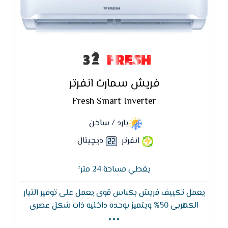
FRESH
فريش سمارت انفرتر
Fresh Smart Inverter
بارد / ساخن
انفرتر
ديچيتال
يغطي مساحة 24 متر²
يعمل تكييف فريش بكباس قوى يعمل على توفير التيار
...
الكهربى 50% ويتميز بوحده داخليه ذات شكل عصرى
وجذاب يناسب جميع الازواق ويوجد بها شاشة ليد لمعرفه