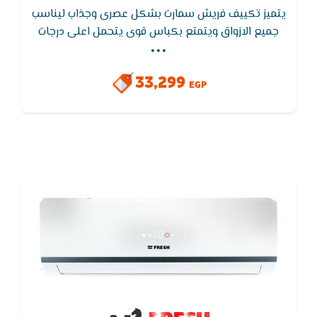
يتميز تكييف فريش سمارت بشكل عصرى وجذاب ليناسب
...
جميع الازواق ويتمتع بكباس قوى يتحمل اعلى درجات
الحراره ويعمل تكييف فريش سمارت فى اصعب الظروف
المناخية وتتميز الوحده الخارجية بطلاء ضد الصدا وتتميز
33,299
الوحده الداخلية من شاشة عرض ليد لمعرفة درجة الحراره
EGP
ونظام التشغيل.