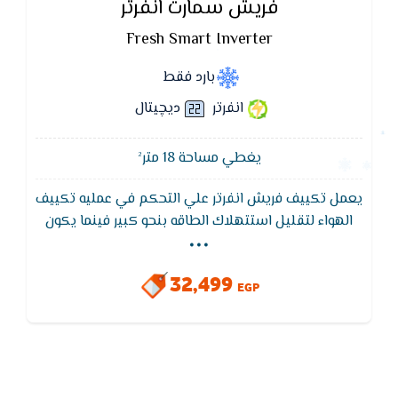
فريش سمارت انفرتر
Fresh Smart Inverter
بارد فقط
انفرتر
ديچيتال
يغطي مساحة 18 متر²
يعمل تكييف فريش انفرتر علي التحكم في عمليه تكييف
...
الهواء لتقليل استتهلاك الطاقه بنحو كبير فينما يكون
التكييف في وضع التشغيل فهو يقلل بشكل كبير في
استهلاك الكهرباء و ذالك يرجع الي عاكس الدوائر الذي
32,499
يعدل و يحافظ علي درجه حراره الغرفه عن طريق تحويل
EGP
الضاغط بين وضع التشغيل العالي و المنخفض بدل
تحويله الي الوضع المتقطع كما يحدث في الاجهزه
العاديه.فيقوم تكييف فريش انفرتر بتوفير ما يعادل 50%
من الاستهلاك الكهربي