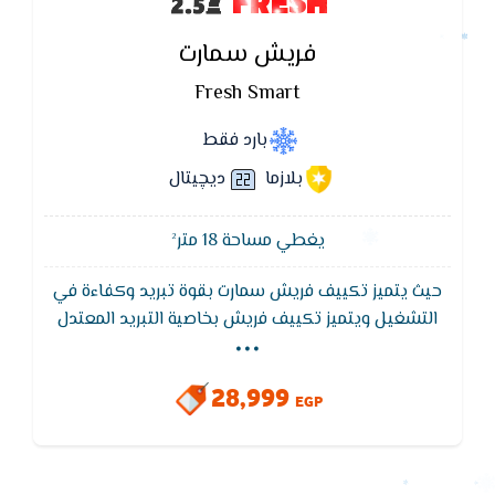
FRESH
فريش سمارت
Fresh Smart
بارد فقط
بلازما
ديچيتال
يغطي مساحة 18 متر²
حيث يتميز تكييف فريش سمارت بقوة تبريد وكفاءة في
...
التشغيل ويتميز تكييف فريش بخاصية التبريد المعتدل
التى تعمل على توفير الهواء المكيف بشكل متوسط
لكى يكون مناسب لجميع الاشخاص , خاصية التشغيل
28,999
التلقائى يقوم التكييف بتشغيل نفسه تلقائيا عند عودة
EGP
التيار الكهربائى