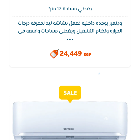
يغطي مساحة 12 متر²
ويتميز بوحده داخليه تعمل بشاشه ليد لمعرفه درجات
...
الحراره ونظام التشغيل ويغطى مساحات واسعه فى
التبريد ويتميز تكييف فريش بخاصيه التبريد السريع
للوصول لدرجه الحراره المطلوبه فى اقل وقت ممكن
24,449
وخاصيه التنظيف الذاتى ويعمل بفلاتر قويه لازله الاتربه
EGP
والروائح الكريهه للحفاظ على الهواء نقى وصحى ويتميز
بضمان 5 سنوات ضد عيوب الصناعه.