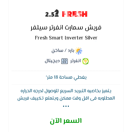
FRESH
فريش سمارت انفرتر سيلفر
Fresh Smart Inverter Silver
بارد / ساخن
انفرتر
ديچيتال
يغطي مساحة 18 متر²
يتميز بخاصيه التبريد السريع للوصول لدرجه الحراره
...
المطلوبه فى اقل وقت ممكن ويتمتع تكييف فريش
سمارت بوحده داخليه ذات شكل عصرى وجذاب يناسب
جميع الازواق ويتميز بضمان 5 سنوات ضد عيوب الصناعه,
السعر الآن
خاصية اكتشاف غاز الفريون لحماية المكيف من التلف
وضمان سهولة الصيانة ويتميز بكباس قوي يتحمل اعلى