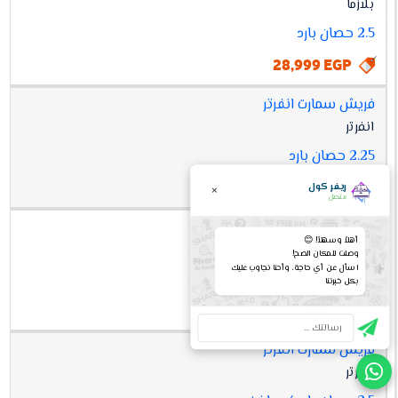
بلازما
2.5 حصان بارد
28,999 EGP
فريش سمارت انفرتر
انفرتر
2.25 حصان بارد
32,499 EGP
ريفر كول
×
متصل
فريش سمارت
أهلاً وسهلاً! 😊
بلازما
وصلت للمكان الصح!
اسأل عن أي حاجة، وأحنا نجاوب عليك
2.5 حصان بارد / ساخن
بكل خبرتنا
33,299 EGP
فريش سمارت انفرتر
انفرتر