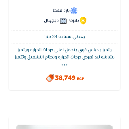
بارد فقط
بلازما
ديچيتال
يغطي مساحة 24 متر²
يتميز بكباس قوى يتحمل اعلى درجات الحراره ويتميز
...
بشاشه ليد لعرض درجات الحراره ونظام التشغيل وتتميز
تكييف فريش سمارت ايضا بفلاتر لتنقية الهواء من الاتربة
والروائح الكريهه للحفاظ على الهواء نقى وصحى,ويتميز
38,749
بضمان 5 سنوات ضد عيوب الصناعة.
EGP