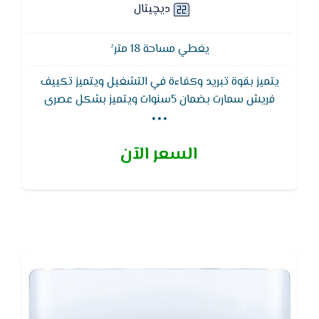
ديچيتال
يغطي مساحة 18 متر²
يتميز بقوة تبريد وكفاءة في التشغيل ويتميز تكييف
...
فريش سمارت بضمان 5سنوات ويتميز بشكل عصرى
يناسب جميع الاذواق ويعمل بشاشه ليد لمعرفة درجة
الحراره ووضع التشغيل,خاصية البلازما كلاستر التى تعمل
السعر الآن
على تنقية الهواء للتمتع بهواء نقى وصحى