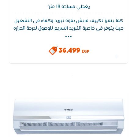
يغطي مساحة 18 متر²
كما يتميز تكييف فريش بقوة تبريد وكفاء فى التشغيل
...
حيث يتوفر فى خاصية التبريد السريع للوصول لدرجة الحراره
المطلوبه فى اقل وقت ممكن ويتميز ايضا تكييف فريش
بضمان من مصنع فريش 5 سنوات ضد عيوب الصناعة
36,499
ويتوفر فيه فلاتر قويه لتنقية الهواء من الاتربة والبكتريا
EGP
الضارة للحفاظ على الهواء نقى وصحى.