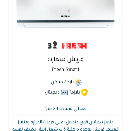
FRESH
فريش سمارت
Fresh Smart
بارد / ساخن
بلازما
ديچيتال
يغطي مساحة 24 متر²
يتميز بكباس قوى يتحمل اعلى درجات الحراره ويتميز
تكييف فريش بوحده داخلية ذات شكل انيق يضيف لمسه