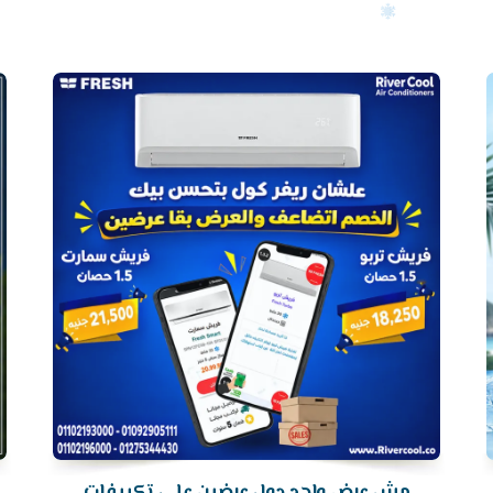
أرخص
سعر
تكييف
مش عرض واحد دول عرضين علي تكييفات