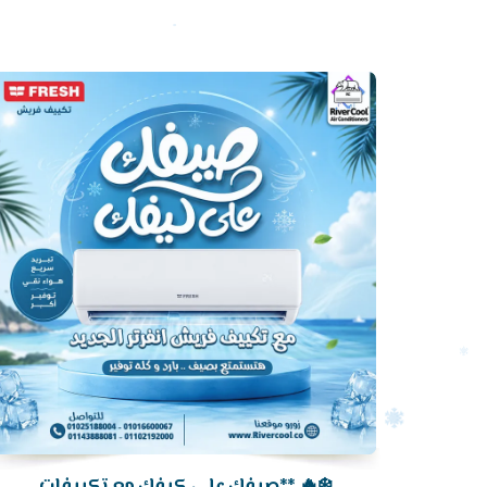
أرخص
سعر
تكييف
❄️🔥 **صيفك على كيفك مع تكييفات