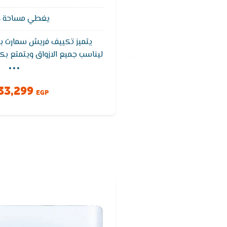
يغطي مساحة 18 متر²
يتميز تكييف فريش سمارت 
...
ليناسب جميع الازواق ويتمتع ب
درجات الحراره ويعمل تكييف 
الظروف المناخية وتتميز الوحد
33,299
الصدا وتتميز الوحده الداخلي
EGP
لمعرفة درجة الحراره ون