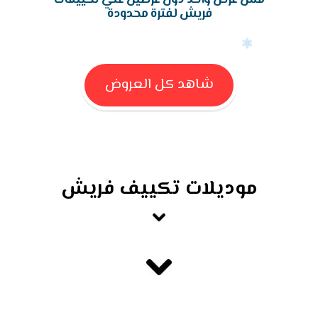
فريش لفترة محدودة
شاهد كل العروض
موديلات تكييف فريش