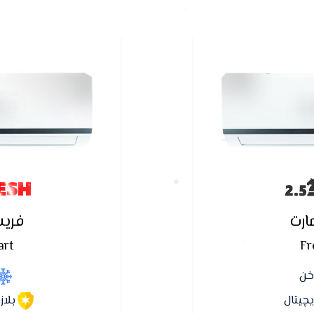
ESH
رت
فري
art
Fr
اخن
چيتال
بلاز