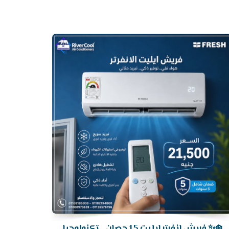
أرخص
سعر
تكييف
❄️✨ فريش إنفرتر إيليت 1.5 حصان... تكنولوجيا