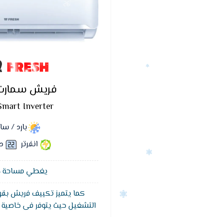
FRESH
فريش سمارت ا
Smart Inverter
بارد / س
انفرتر
د
يغطي مساحة 18 متر²
كما يتميز تكييف فريش بقو
...
التشغيل حيث يتوفر فى خاصية ا