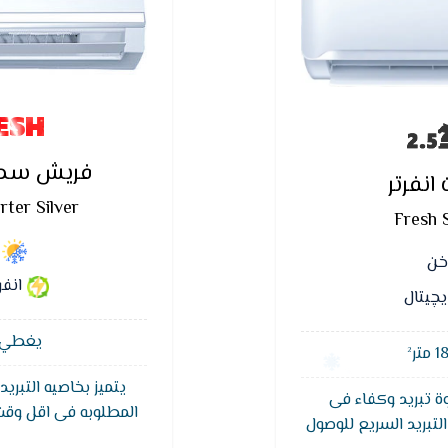
ESH
فريش سمار
نفرتر
ter Silver
Fresh 
اخن
انفر
يچيتال
يغطي مسا
يتميز بخاصيه التبريد
ة تبريد وكفاء فى
المطلوبه فى اقل وق
لتبريد السريع للوصول
سمارت بوحده داخليه