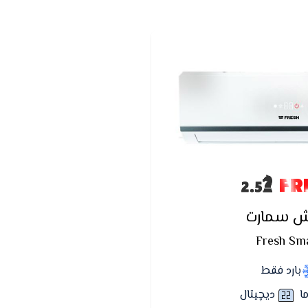
FR
ش سمارت
Fresh Sm
بارد فقط
ما
ديچيتال