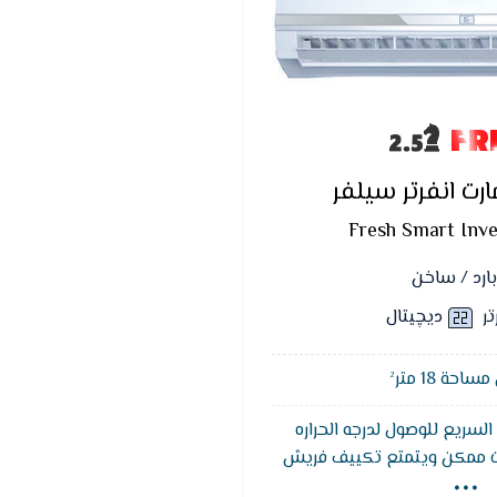
FR
ت انفرتر سيلفر
Fresh Smart Inver
بارد / ساخن
تر
ديچيتال
حة 18 متر²
 السريع للوصول لدرجه الحراره
...
ت ممكن ويتمتع تكييف فريش
 ذات شكل عصرى وجذاب يناسب