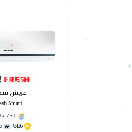
FRESH
فريش سما
esh Smart
بارد / س
بلازما
دي