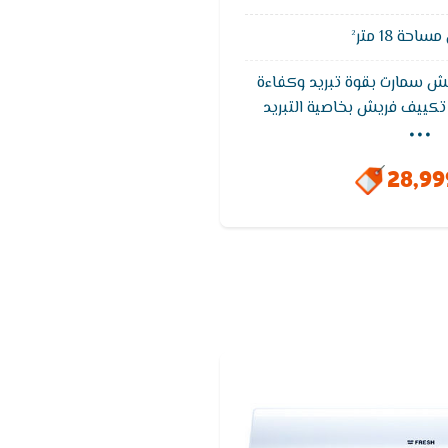
حة 18 متر²
ش سمارت بقوة تبريد وكفاءة
...
تكييف فريش بخاصية التبريد
ى توفير الهواء المكيف بشكل
سب لجميع الاشخاص , خاصية
28,9
يقوم التكييف بتشغيل نفسه
ودة التيار الكهربائى