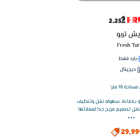
FR
يش تربو
Fresh Tu
بارد فقط
ديچيتال
حة 18 متر²
و بكفاءة، سهوله نقل وتنظيف
...
فضل تصميم مريح جدا لعملائها
 التكييف في الوحده الداخليه
داخليه و رفع الفلاتر لاعلي ثم
29,9
 ذالك يتم اخراجها بسهوله