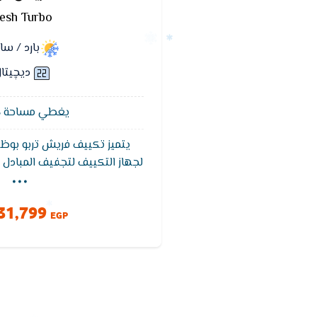
esh Turbo
بارد / س
ديچيتا
يغطي مساحة 18 متر²
يتميز تكييف فريش تربو بوظي
...
لجهاز التكييف لتجفيف المبادل ال
لمنع تكون الروائح والبكتريا 
الداخلية ويوجد في تكييف ف
31,799
جذابة تظهر وظائف التحكم كما
EGP
حالة حدوث