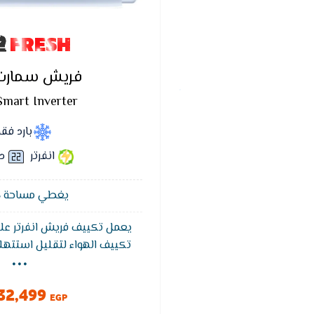
FRESH
فريش سمارت ا
Smart Inverter
بارد فق
انفرتر
د
يغطي مساحة 18 متر²
يعمل تكييف فريش انفرتر عل
...
تكييف الهواء لتقليل استتهلا
فينما يكون التكييف في وضع
بشكل كبير في استهلاك الكهرب
32,499
عاكس الدوائر الذي يعدل و يح
EGP