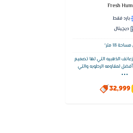
Fresh Hu
بارد فقط
ديچيتال
حة 18 متر²
عانف الذهبيه التي لها تصميم
...
فضل لمقاومه الرطوبه والتي
ل الحراره كما ان تكييف فريش
د إعادة التشغيل عدة مرات حيث
32,999
تعمل هذة الوظيفة على التأخير الزمنى 3 دقائق
إيقافه حيث يتم تعادل ضغوط
شغيل الضاغط وذلك لحمايتة.