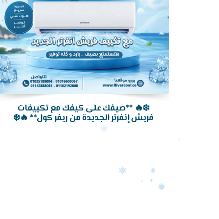
❄️🔥 **صيفك على كيفك مع تكييفات
فريش إنفرتر الجديدة من ريفر كول** 🔥❄️