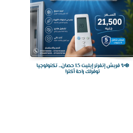
❄️✨ فريش إنفرتر إيليت 1.5 حصان... تكنولوجيا
توفرلك راحة أكتر!