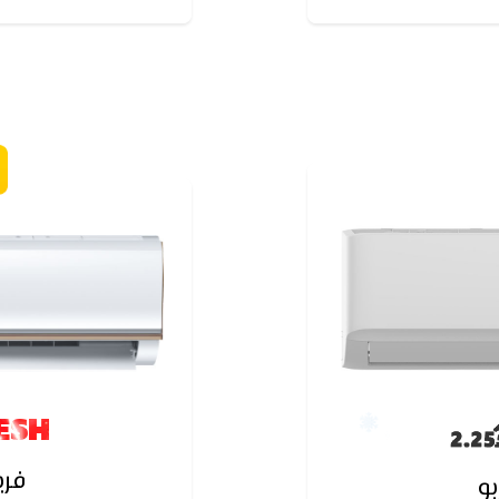
ط بين وضع التشغيل
ل
 الي الوضع المتقطع
ه.فيقوم تكييف فريش
ESH
فري
و