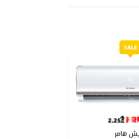
لتنظيف
FR
ش هامر