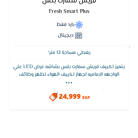
فريش سمارت بلس
Fresh Smart Plus
بارد فقط
ديچيتال
يغطي مساحة 12 متر²
يتميز تكييف فريش سمارت بلس بشاشه عرض LED علي
...
الواجهه الاماميه لجهاز تكييف الهواء تظهر وظائف
التحكم كما تظهر نوع العطل وهي خاصيه التشخيص
الذاتي في حاله حدوثه عن طريق كود يكون مترجم في
24,999
كتالوج العميل
EGP