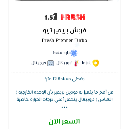
FRESH
فريش بريمير تربو
Fresh Premier Turbo
بارد فقط
بلازما
تروبيكال
ديچيتال
يغطي مساحة 12 متر²
من أهم ما يتميز به موديل بريمير بأن الوحده الخارجيه (
...
الكباس ) تروبيكال يتحمل أعلي درجات الحرارة .خاصية
القفل ضد عبث الاطفال التى تعمل على قفل جميع
الخواص التى توجد فى المكيف لكى نحافظ على كفاءة
السعر الآن
المكيف وعدم اتلفها من الاطفال