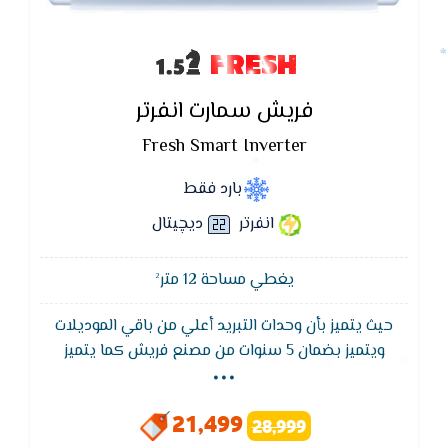
FRESH
فريش سمارت انفرتر
Fresh Smart Inverter
بارد فقط
انفرتر
ديچيتال
يغطي مساحة 12 متر²
حيث يتميز بأن وحدات التبريد أعلي من باقي الموديلات
...
ويتميز بضمان 5 سنوات من مصنع فريش كما يتميز
بخاصية التبريد السريع للوصول لدرجة الحراره المطلوبه فى
اقل وقت ممكن , يحتوى على شاشة عرض متطوره تعمل
21,499
28,999
بالتكنولوجيا الحديثه والاساليب المتطوره كما يتميز