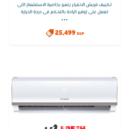
تكييف فريش الانفرتر يتميز بخاصية الاستشعار التى
...
تعمل على توفير الراحة بالتحكم فى درجة الحرارة
باستخدام حساس الاستشعار الموجودة بالريموت ويتميز
ايضا تكييف فريش الانفرتر بالبلازما التي تنقي الهواء من
25,499
الاتربه والجراثيم
EGP
FRESH