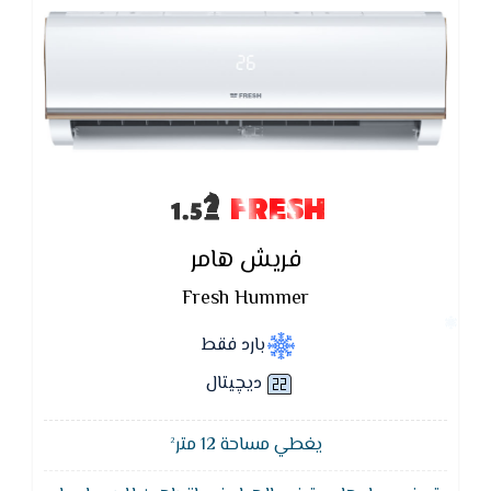
FRESH
فريش هامر
Fresh Hummer
بارد فقط
ديچيتال
يغطي مساحة 12 متر²