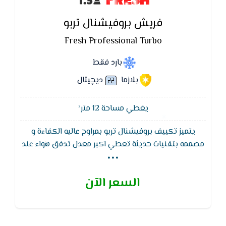
فريش بروفيشنال تربو
Fresh Professional Turbo
بارد فقط
بلازما
ديچيتال
يغطي مساحة 12 متر²
يتميز تكييف بروفيشنال تربو بمراوح عاليه الكفاءة و
...
مصممه بتقنيات حديثة تعطي اكبر معدل تدفق هواء عند
جميع السرعات نتيجه لزياده انسيابيه الهواء , كما يعمل
تكييف بروفيشنال تربو بفريون 410a صديق للبيئة الذي
السعر الآن
يقوم بالتوفير في الكهرباء بشكل ملحوظ , خاصية
التشغيل الهادئ التى تعمل على كتم صوت الجهاز نهائيا
وتوفير الهدوء فقط