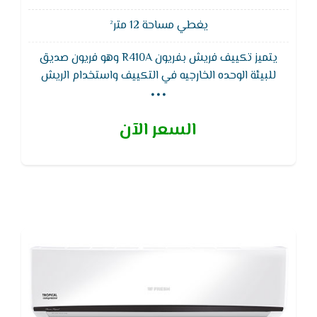
يغطي مساحة 12 متر²
يتميز تكييف فريش بفريون R410A وهو فريون صديق
...
للبيئة الوحده الخارجيه في التكييف واستخدام الريش
الذهبيه للتبريد يقاوم التأكل وهي طبقه واقيه علي
سطح المبادل الحراري كما انها تعمل على مقاومه الصدا
السعر الآن
وتزيد من كفاءه المبادل الحراري