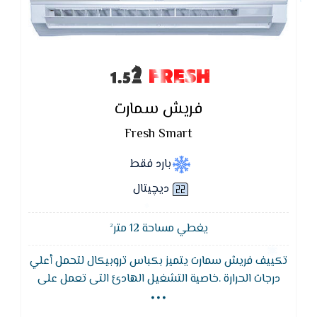
FRESH
فريش سمارت
Fresh Smart
بارد فقط
ديچيتال
يغطي مساحة 12 متر²
تكييف فريش سمارت يتميز بكباس تروبيكال لتحمل أعلي
...
درجات الحرارة .خاصية التشغيل الهادئ التى تعمل على
كتم صوت الجهاز نهائيا وتوفير الهدوء , خاصية التبريد
المعتدل التى تعمل على توفير الهواء المكيف بشكل