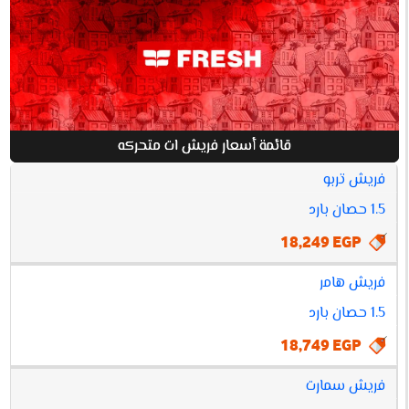
قائمة أسعار فريش ات متحركه
فريش تربو
افضل
أسعار
1.5 حصان بارد
فريش
مواصفات
سعر
18,249 EGP
ات
متحركه
فريش هامر
1.5 حصان بارد
18,749 EGP
فريش سمارت