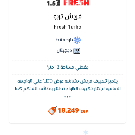
FRESH
فريش تربو
Fresh Turbo
بارد فقط
ديچيتال
يغطي مساحة 12 متر²
يتميز تكييف فريش بشاشه عرض LED علي الواجهه
...
الاماميه لجهاز تكييف الهواء تظهر وظائف التحكم كما
تظهر نوع العطل وهي خاصيه التشخيص الذاتي في حاله
حدوثه عن طريق كود يكون مترجم في كتالوج العميل
18,249
EGP