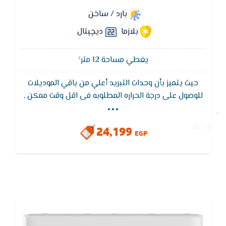
بارد / ساخن
بلازما
ديچيتال
يغطي مساحة 12 متر²
حيث يتميز بأن وحدات التبريد أعلي من باقي الموديلات
...
للوصول على درجة الحراره المطلوبه فى اقل وقت ممكن ,
خاصية التشغيل التلقائى التى تعمل على اعادة تشغيل
التكييف بشكل تلقائى عند اعادة الكهرباء , يتميز بشكل
24,199
انسيابى جديد يضيف للغرفه لمسه من الجمال كما يتميز
EGP
بكباس قوى يعمل على تحمل اعلى درجات الحرارة ويتميز
بضمان 5 سنوات من فريش