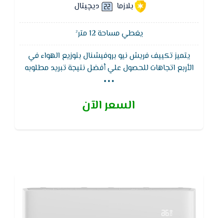
بلازما
ديچيتال
يغطي مساحة 12 متر²
يتميز تكييف فريش نيو بروفيشنال بتوزيع الهواء في
...
الأربع اتجاهات للحصول علي أفضل نتيجة تبريد مطلوبه
كما يتميز تكييف فريش بضمان 5 سنوات من مصنع
فريش ضد عيوب الصناعة , يتميز بخاصية التبريد السريع
السعر الآن