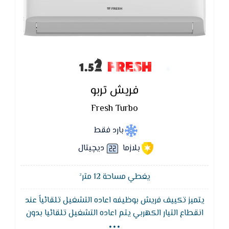
FRESH
فريش تربو
Fresh Turbo
بارد فقط
بلازما
ديچيتال
يغطي مساحة 12 متر²
يتميز تكييف فريش بوظيفه اعاده التشغيل تلقائياً عند
...
انقطاع التيار الكهربي يتم اعاده التشغيل تلقائيا بدون
استخدام الريموت مع الاحتفاظ بذاكرة التشغيل و يتم