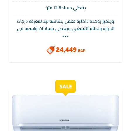
يغطي مساحة 12 متر²
ويتميز بوحده داخليه تعمل بشاشه ليد لمعرفه درجات
...
الحراره ونظام التشغيل ويغطى مساحات واسعه فى
التبريد ويتميز تكييف فريش بخاصيه التبريد السريع
للوصول لدرجه الحراره المطلوبه فى اقل وقت ممكن
24,449
وخاصيه التنظيف الذاتى ويعمل بفلاتر قويه لازله الاتربه
EGP
والروائح الكريهه للحفاظ على الهواء نقى وصحى ويتميز
بضمان 5 سنوات ضد عيوب الصناعه.