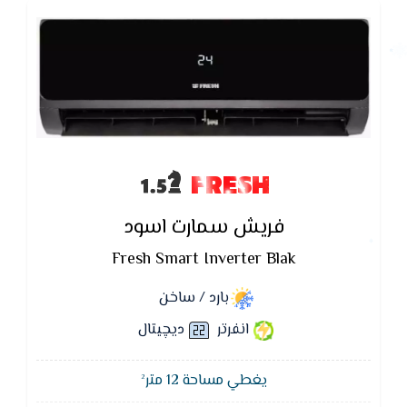
FRESH
فريش سمارت اسود
Fresh Smart Inverter Blak
بارد / ساخن
انفرتر
ديچيتال
يغطي مساحة 12 متر²