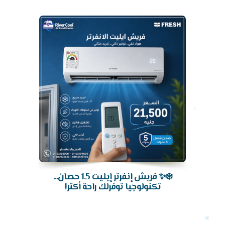
تكييف
❄️✨ فريش إنفرتر إيليت 1.5 حصان...
تكنولوجيا توفرلك راحة أكتر!