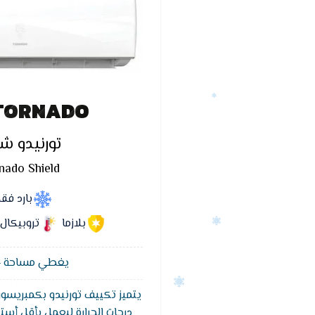
TORNADO
تورنيدو ش
nado Shield
بارد فق
بلازما
تروبيكال
يغطي مساحة 14 متر²
يتميز تكييف تورنيدو بكمبريسور
درجات الحرارة ليعمل بأقل أست