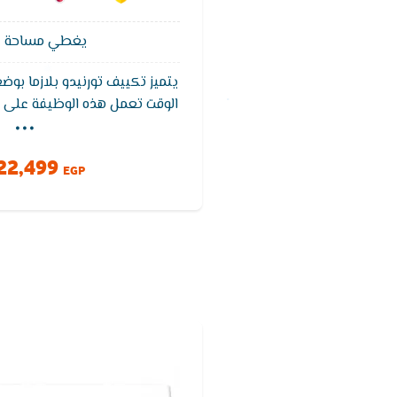
يغطي مساحة 12 متر²
يتميز تكييف تورنيدو بلازما بو
...
الوقت تعمل هذه الوظيفة على 
تكييف الهواء تلقائي فى الو
خاصية التبريد السريع التي تتم
22,499
خلال مده بسيط
EGP