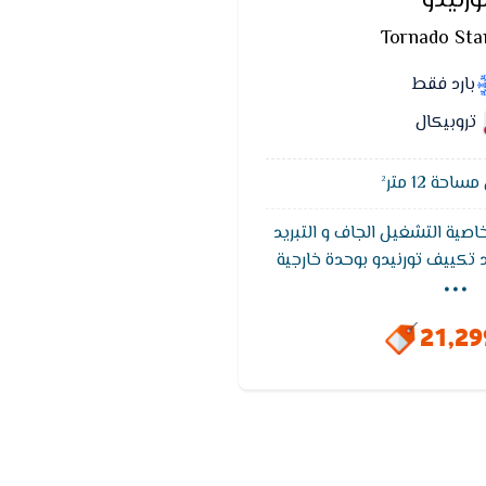
ورنيدو
Tornado Sta
بارد فقط
تروبيكال
حة 12 متر²
اصية التشغيل الجاف و التبريد
...
 تكييف تورنيدو بوحدة خارجية
بخاصية التبريد السريع و ضمان
مدة 5 سنوات
21,2