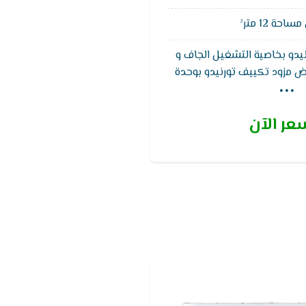
حة 12 متر²
يدو بخاصية التشغيل الجاف و
...
بيض مزود تكييف تورنيدو بوحدة
,مزود بخاصية التبريد السريع و
ل لمدة 5 سنوات
عر الآن