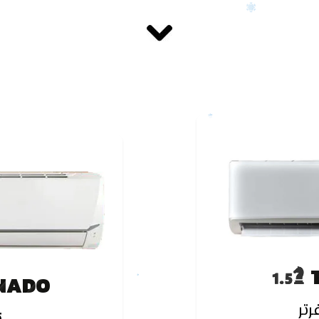
NADO
رتر