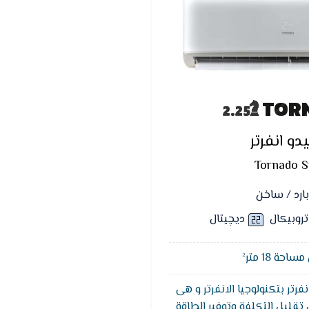
TOR
يدو انفرتر
Tornado Sp
بارد / ساخن
تروبيكال
ديچيتال
حة 18 متر²
فرتر بتكنولوجيا الانفرتر و هى
قليل التكلفة وتوفير الطاقة