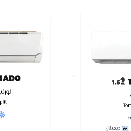
NADO
تورني
lit
Tor
ط
ديچيتال