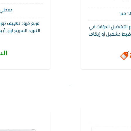
يغطي مسا
مربع مزود تكييف تورن
ضع التشغيل المؤقت في
التبريد السريع لون أ
ضبط تشغيل أو إيقاف
خارجية مقاومة للتآكل 
قت المطلوب و ايضا
ضمان مجاني شام
يز بسرعة تبريد فائقه
الس
ه جدا