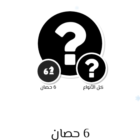
كل الأنواع
6 حصان
6 حصان