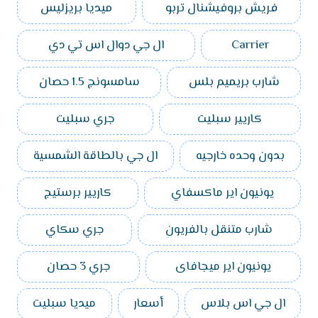
فريش بروفيشنال تربو
ميديا بريزليس
Carrier
ال جي دوال اس تي دي
شارب بريميم بلس
سامسونج 1.5 حصان
كاريير سبليت
جري سبليت
بدون وحده خارجيه
ال جي بالطاقة الشمسية
يونيون اير ماكسفاي
كاريير برستيج
شارب متنقل بالفريون
جري سكاي
يونيون اير ميجافاى
جري 3 حصان
ال جي اس بلاس
أسعار
ميديا سبليت