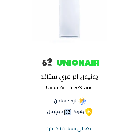
UNIONAIR
يونيون اير فري ستاند
UnionAir FreeStand
بارد / ساخن
بلازما
ديچيتال
يغطي مساحة 50 متر²