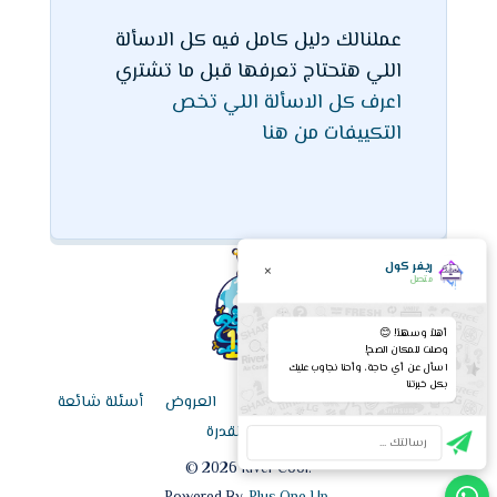
عملنالك دليل كامل فيه كل الاسألة
اللي هتحتاج تعرفها قبل ما تشتري
اعرف كل الاسألة اللي تخص
التكييفات من هنا
ريفر كول
×
متصل
أهلاً وسهلاً! 😊
وصلت للمكان الصح!
اسأل عن أي حاجة، وأحنا نجاوب عليك
بكل خبرتنا
الرئيسية
قائمة الأسعار اليوم
العروض
أسئلة شائعة
حاسبة القدرة
©
2026
River Cool.