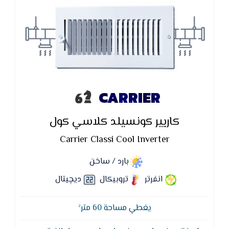
ولا يتتطلب الكثير من من مجاري الهواء ( الدكت ) .
CARRIER
كاريير كونسيلد كلاسي كول
Carrier Classi Cool Inverter
بارد / ساخن
انفرتر
تروبيكال
ديچيتال
يغطي مساحة 60 متر²