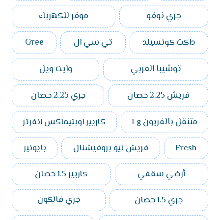
جري نوفو
موفر للكهرباء
داكت كونسيلد
تي سي ال
Gree
توشيبا العربي
وايت ويل
فريش 2.25 حصان
جري 2.25 حصان
متنقل بالفريون Lg
كاريير اوبتيماكس انفرتر
Fresh
فريش نيو بروفيشنال
بايونير
أرضي سقفي
كاريير 1.5 حصان
جري 1.5 حصان
جري فالكون