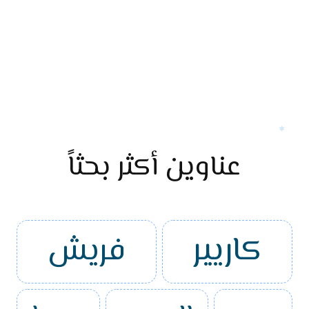
عناوين أكثر بحثاً
كاريير
فريش