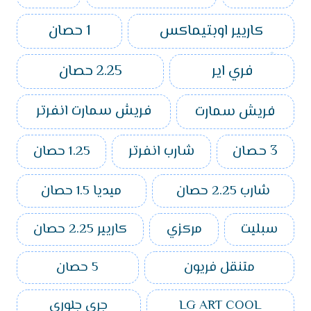
كاريير اوبتيماكس
1 حصان
فري اير
2.25 حصان
فريش سمارت
فريش سمارت انفرتر
3 حصان
شارب انفرتر
1.25 حصان
شارب 2.25 حصان
ميديا 1.5 حصان
سبليت
مركزي
كاريير 2.25 حصان
متنقل فريون
5 حصان
LG ART COOL
جري جلوري