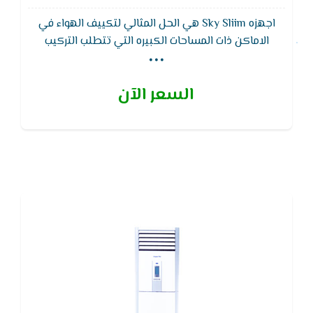
اجهزه Sky Sliim هي الحل المثالي لتكييف الهواء في
...
الاماكن ذات المساحات الكبيره التي تتطلب التركيب
السقفي فوق الاسقف الصناعيه والشكل الجمالي
بالاضافه الي افضل توزيع للهواء المكيف واقل مستوي
السعر الآن
صوت ممكن ويتميز تكييف كاريير بكباس قوى يتحمل
اعلى درجات الحراره ويتمتع بضمان 5 سنوات ضد عيوب
الصناعة من مصنع كاريير