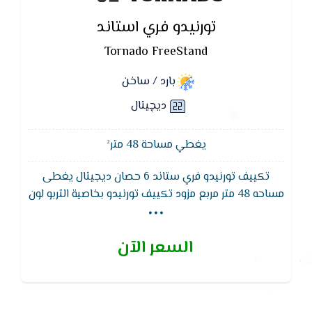
تورنيدو فري استاند
Tornado FreeStand
بارد / ساخن
ديچيتال
يغطي مساحة 48 متر²
تكييف تورنيدو فري ستاند 6 حصان ديجيتال يغطى
...
مساحه 48 متر مربع مزود تكييف تورنيدو بخاصية التربو لون
أبيض I-TRFS48,تصميم ممتاز بشاشة عرض كبيرة إل إى
دى و هي الحل المثالي لتكييف الهواء في الاماكن ذات
السعر الآن
المساحات الكبيره التي تتطلب التركيب الارضي والشكل
الجمالي بالاضافه الي افضل توزيع للهواء المكيف واكبر
مسافه لدفع الهواء واقل مستوي صوت