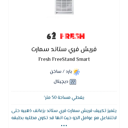
FRESH
فريش فري ستاند سمارت
Fresh FreeStand Smart
بارد / ساخن
ديچيتال
يغطي مساحة 50 متر²
يتميز تكييف فريش سمارت فري ستاند بزعانف ذهبيه حتى
...
لاتتفاعل مع عوامل الجو حيث انها قد تكون مطليه بطبقه
ضد التآكل مما يؤدى إلى طول العمر الافتراضي للكباس