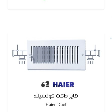
عيوب الصناعة من مصنع هاير
HAIER
هاير داكت كونسيلد
Haier Duct