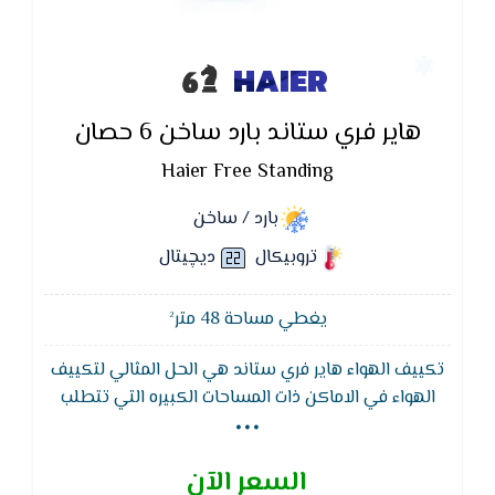
HAIER
هاير فري ستاند بارد ساخن 6 حصان
Haier Free Standing
بارد / ساخن
تروبيكال
ديچيتال
يغطي مساحة 48 متر²
تكييف الهواء هاير فري ستاند هي الحل المثالي لتكييف
...
الهواء في الاماكن ذات المساحات الكبيره التي تتطلب
التركيب الارضي والشكل الجمالي بالاضافه الي افضل
توزيع للهواء المكيف واكبر مسافه لدفع الهواء واقل
السعر الآن
مستوي صوت كما يتميز تكييف هاير بضمان 5 سنوات ضد