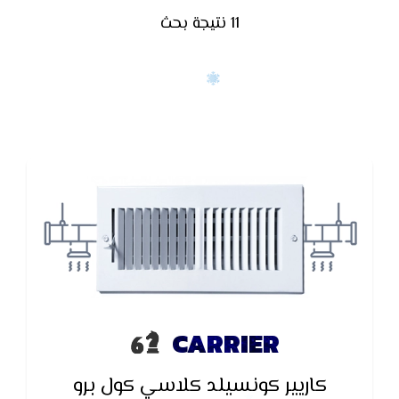
11 نتيجة بحث
CARRIER
كاريير كونسيلد كلاسي كول برو