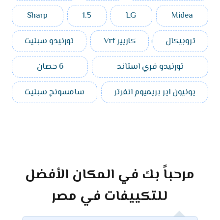
Sharp
1.5
LG
Midea
تروبيكال
كاريير Vrf
تورنيدو سبليت
تورنيدو فري استاند
6 حصان
يونيون اير بريميوم انفرتر
سامسونج سبليت
مرحباً بك في المكان الأفضل
للتكييفات في مصر