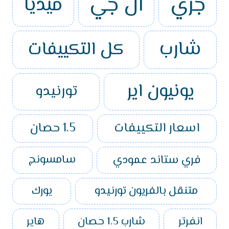
جري
ال جي
ميديا
شارب
كل التكييفات
يونيون اير
تورنيدو
اسعار التكييفات
1.5 حصان
فري ستاند عمودي
سامسونج
متنقل بالفريون تورنيدو
يورك
انفرتر
شارب 1.5 حصان
هاير