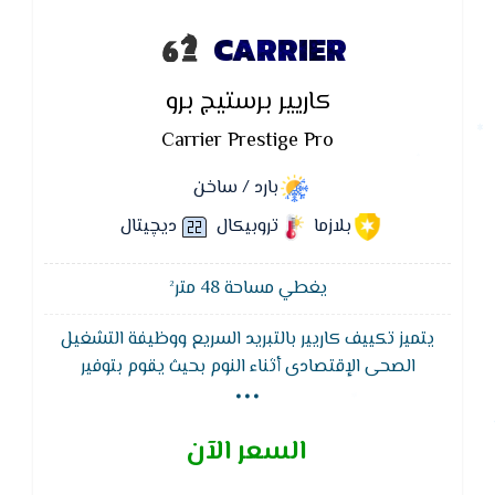
CARRIER
كاريير برستيج برو
Carrier Prestige Pro
بارد / ساخن
بلازما
تروبيكال
ديچيتال
يغطي مساحة 48 متر²
يتميز تكييف كاريير بالتبريد السريع ووظيفة التشغيل
...
الصحى الإقتصادى أثناء النوم بحيث يقوم بتوفير
الإستهلاك الكهربائى والحصول على نوم صحى مريح حيث
تقوم هذه الوظيفة اوتوماتيكيآ بتغيير سرعة المروحة إلى
السعر الآن
السرعة المنخفضة وأيضا يتميز تكييف كاريير بالتحكم فى
درجة الحرارة المضبوطة ودرجة حرارة الغرفة لكى تتلاءم مع