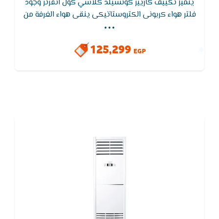
يتميز تكييف كاريير كونسيلد كلاسي كول انفرتر وجود
...
فلتر هواء كربونى الكتروستاتيكى ينقى هواء الغرفة من
الروائح والأتربة الدقيقة ويتميز تكييف كاريير وظيفة
التنظيف الذاتى لجهاز التكييف لتجفيف الـمبادل الحرارى
125,299
للوحدة الداخلية لـمنع تكون الروائح والبكتيريا
EGP