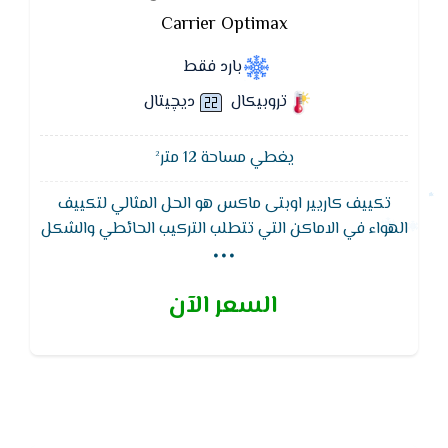
Carrier Optimax
بارد فقط
تروبيكال
ديچيتال
يغطي مساحة 12 متر²
تكييف كاريير اوبتى ماكس هو الحل المثالي لتكييف
...
الهواء في الاماكن التي تتطلب التركيب الحائطي والشكل
الجمالى ويتميز تكييف كاريير بافضل توزيع للهواء واقل
استهلاك للكهرباء ويعمل التكييف علي نظام التشغيل
السعر الآن
الصامت