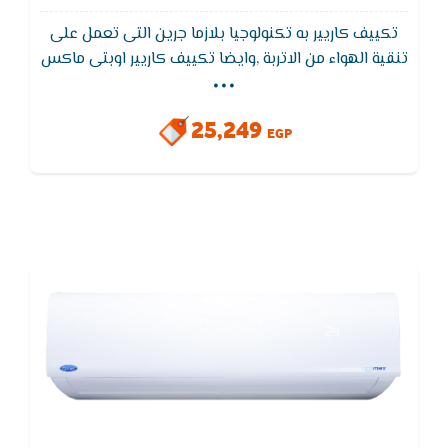
تكييف كاريير به تكنولوجيا بلازما جرين التى تعمل على
...
تنقية الهواء من الاتربة ,وايضا تكييف كاريير اوبتى ماكس
يتميز بوظيفة التنظيف الذاتى لجهاز التكييف لتجفيف
الـمبادل الحرارى للجهاز لـمنع تكون الروائح والاتربة
25,249
EGP