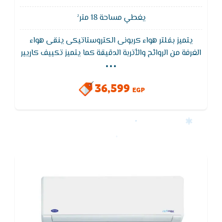
يغطي مساحة 18 متر²
يتميز بفلتر هواء كربونى الكتروستاتيكى ينقى هواء
...
الغرفة من الروائح والأتربة الدقيقة كما يتميز تكييف كاريير
بمراوح عالية الكفاءة ومصممة بتكنولوجيا كاريير للمراوح
التي تعطي أكبر معدل تدفق هواء عند جميع سرعات
36,599
الـمروحة نتيجة زيادة حركة انسياب الهواء.
EGP