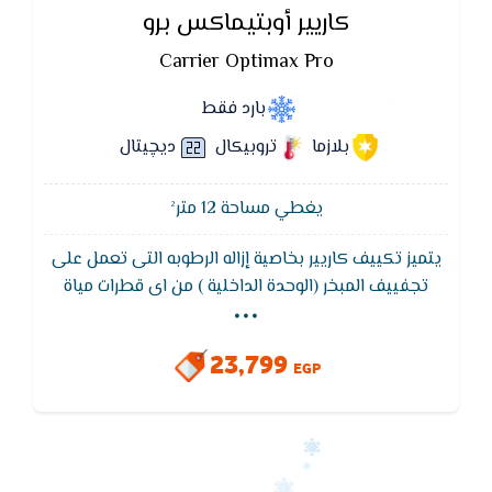
كاريير أوبتيماكس برو
Carrier Optimax Pro
بارد فقط
بلازما
تروبيكال
ديچيتال
يغطي مساحة 12 متر²
يتميز تكييف كاريير بخاصية إزاله الرطوبه التى تعمل على
...
تجفييف المبخر (الوحدة الداخلية ) من اى قطرات مياة
لضمان عدم صدور اى روائح كريهة من الوحده الداخلية
ويتميز تكييف كاريير بخاصية التروبيكال الاستوائى
23,799
EGP