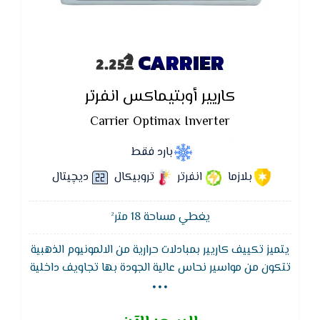
CARRIER
كاريير أوبتيماكس انفرتر
Carrier Optimax Inverter
بارد فقط
بلازما
انفرتر
تروبيكال
ديچيتال
يغطي مساحة 18 متر²
يتميز تكييف كاريير بمبادلات حرارية من الالمونيوم الذهبية
...
تتكون من مواسير نحاس عالية الجودة بها تجاويف داخلية
تعمل على زيادة سطح التبادل الحرارى بين الفربون
والهواء بالاضافة الى زعانف المونيوم ذهبية معالجة