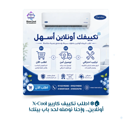
تكييف
🏠❄️ اطلب تكييف كاريير X-Cool
أونلاين... وإحنا نوصله لحد باب بيتك!