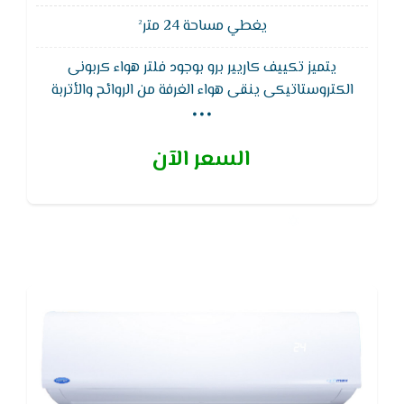
يغطي مساحة 24 متر²
يتميز تكييف كاريير برو بوجود فلتر هواء كربونى
...
الكتروستاتيكى ينقى هواء الغرفة من الروائح والأتربة
الدقيقة ويتمتع تكييف كاريير برو بوجود وظيفة إعادة
التشغيل التلقائى لجهاز التكييف بدون وحدة التحكم
السعر الآن
اللاسلكية مع الاحتفاظ بذاكرة التشغيل عند رجوع التيار
الكهربائى بعد انقطاعه