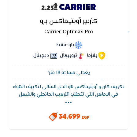
CARRIER
كاريير أوبتيماكس برو
Carrier Optimax Pro
بارد فقط
بلازما
تروبيكال
ديچيتال
يغطي مساحة 18 متر²
تكييف كاريير أوبتيماكس هو الحل المثالي لتكييف الهواء
...
في الاماكن التي تتطلب التركيب الحائطي والشكل
الجمالى ويتميز تكييف كاريير بافضل توزيع للهواء واقل
استهلاك للكهرباء ويتميز بضمان 5 سنين
34,699
EGP