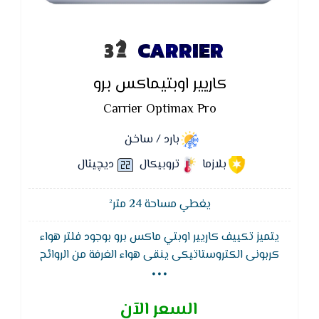
CARRIER
كاريير اوبتيماكس برو
Carrier Optimax Pro
بارد / ساخن
بلازما
تروبيكال
ديچيتال
يغطي مساحة 24 متر²
يتميز تكييف كاريير اوبتي ماكس برو بوجود فلتر هواء
...
كربونى الكتروستاتيكى ينقى هواء الغرفة من الروائح
والأتربة الدقيقة ويتمتع تكييف كاريير بوجود وظيفة إعادة
التشغيل التلقائى لجهاز التكييف بدون وحدة التحكم
السعر الآن
اللاسلكية