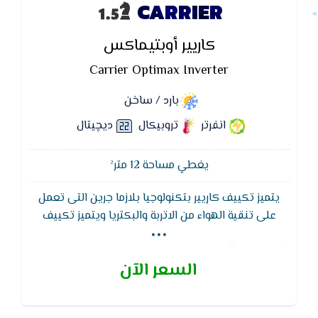
CARRIER
كاريير أوبتيماكس
Carrier Optimax Inverter
بارد / ساخن
انفرتر
تروبيكال
ديچيتال
يغطي مساحة 12 متر²
يتميز تكييف كاريير بتكنولوجيا بلازما جرين التى تعمل
...
على تنقية الهواء من الاتربة والبكتريا ويتميز تكييف
كاريير وظيفة التنظيف الذاتى لجهاز التكييف لتجفيف
الـمبادل الحرارى للوحدة الداخلية لـمنع تكون الروائح
السعر الآن
والبكتيريا