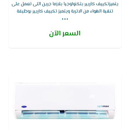
يتميزتكييف كاريير بتكنولوجيا بلازما جرين التى تعمل على
...
تنقية الهواء من الاتربة ويتميز تكييف كاريير بوظيفة
التنظيف الذاتى لجهاز التكييف لتجفيف الـمبادل الحرارى
للوحدة الداخلية لـمنع تكون الروائح والبكتيريا والعفن
السعر الآن