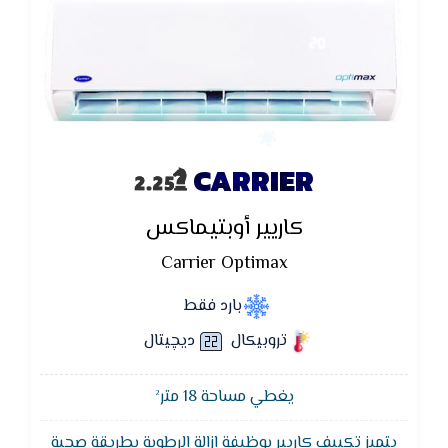
CARRIER
كاريير أوبتيماكس
Carrier Optimax
بارد فقط
تروبيكال
ديچيتال
يغطي مساحة 18 متر²
يتميز تكييف كاريير بوظيفة إزالة الرطوبة بطريقة صحية