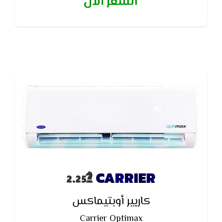
السعر الآن
كيميائيا لزيادة الكفاءة وعمر جهاز التكييف وتقليل
الاستهلاك الكهربائى 
CARRIER
كاريير أوبتيماكس
Carrier Optimax