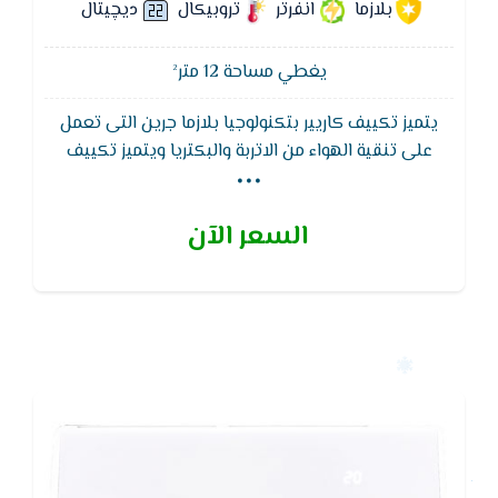
بلازما
انفرتر
تروبيكال
ديچيتال
يغطي مساحة 12 متر²
يتميز تكييف كاريير بتكنولوجيا بلازما جرين التى تعمل
...
على تنقية الهواء من الاتربة والبكتريا ويتميز تكييف
كاريير وظيفة التنظيف الذاتى لجهاز التكييف لتجفيف
الـمبادل الحرارى للوحدة الداخلية لـمنع تكون الروائح
السعر الآن
والبكتيريا