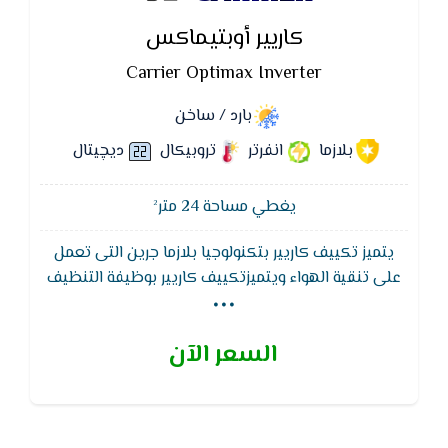
كاريير أوبتيماكس
Carrier Optimax Inverter
بارد / ساخن
بلازما
انفرتر
تروبيكال
ديچيتال
يغطي مساحة 24 متر²
يتميز تكييف كاريير بتكنولوجيا بلازما جرين التى تعمل
...
على تنقية الهواء ويتميزتكييف كاريير بوظيفة التنظيف
الذاتى لجهاز التكييف لتجفيف الـمبادل الحرارى للوحدة
الداخلية لـمنع تكون الروائح والبكتيريا والعفن داخل الجهاز
السعر الآن