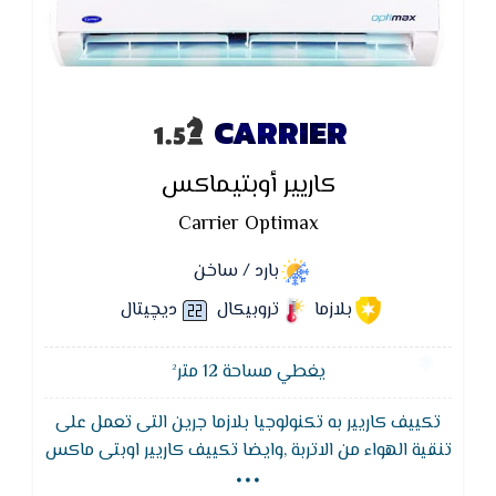
CARRIER
كاريير أوبتيماكس
Carrier Optimax
بارد / ساخن
بلازما
تروبيكال
ديچيتال
يغطي مساحة 12 متر²
تكييف كاريير به تكنولوجيا بلازما جرين التى تعمل على
...
تنقية الهواء من الاتربة ,وايضا تكييف كاريير اوبتى ماكس
يتميز بوظيفة التنظيف الذاتى لجهاز التكييف لتجفيف