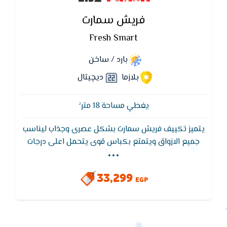
فريش سمارت
Fresh Smart
بارد / ساخن
بلازما
ديچيتال
يغطي مساحة 18 متر²
يتميز تكييف فريش سمارت بشكل عصرى وجذاب ليناسب
...
جميع الازواق ويتمتع بكباس قوى يتحمل اعلى درجات
الحراره ويعمل تكييف فريش سمارت فى اصعب الظروف
المناخية وتتميز الوحده الخارجية بطلاء ضد الصدا وتتميز
33,299
الوحده الداخلية من شاشة عرض ليد لمعرفة درجة الحراره
EGP
ونظام التشغيل.