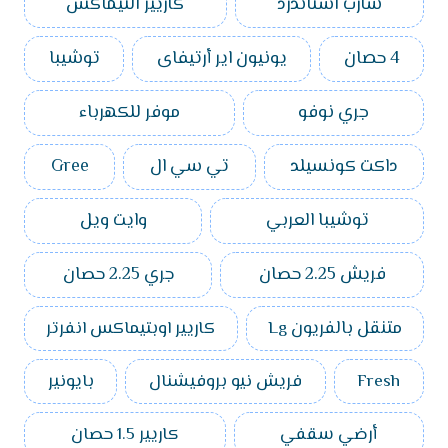
شارب استاندرد
كاريير التيماكس
4 حصان
يونيون اير أرتيفاى
توشيبا
جري نوفو
موفر للكهرباء
داكت كونسيلد
تي سي ال
Gree
توشيبا العربي
وايت ويل
فريش 2.25 حصان
جري 2.25 حصان
متنقل بالفريون Lg
كاريير اوبتيماكس انفرتر
Fresh
فريش نيو بروفيشنال
بايونير
أرضي سقفي
كاريير 1.5 حصان