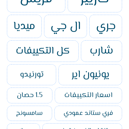
جري
ال جي
ميديا
شارب
كل التكييفات
يونيون اير
تورنيدو
اسعار التكييفات
1.5 حصان
فري ستاند عمودي
سامسونج