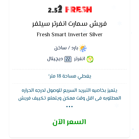
FRESH
فريش سمارت انفرتر سيلفر
Fresh Smart Inverter Silver
بارد / ساخن
انفرتر
ديچيتال
يغطي مساحة 18 متر²
يتميز بخاصيه التبريد السريع للوصول لدرجه الحراره
...
المطلوبه فى اقل وقت ممكن ويتمتع تكييف فريش
سمارت بوحده داخليه ذات شكل عصرى وجذاب يناسب
جميع الازواق ويتميز بضمان 5 سنوات ضد عيوب الصناعه,
السعر الآن
خاصية اكتشاف غاز الفريون لحماية المكيف من التلف
وضمان سهولة الصيانة ويتميز بكباس قوي يتحمل اعلى
درجات الحرارة