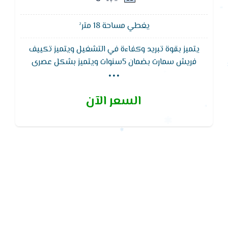
يغطي مساحة 18 متر²
يتميز بقوة تبريد وكفاءة في التشغيل ويتميز تكييف
...
فريش سمارت بضمان 5سنوات ويتميز بشكل عصرى
يناسب جميع الاذواق ويعمل بشاشه ليد لمعرفة درجة
الحراره ووضع التشغيل,خاصية البلازما كلاستر التى تعمل
السعر الآن
على تنقية الهواء للتمتع بهواء نقى وصحى