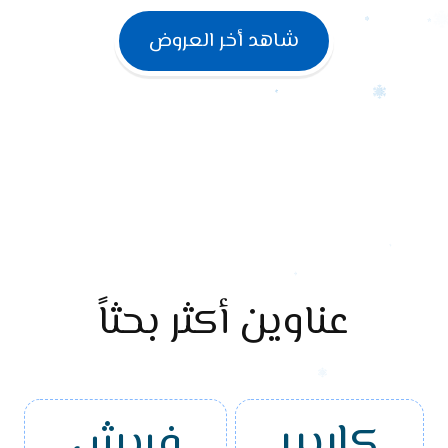
شاهد أخر العروض
عناوين أكثر بحثاً
كاريير
فريش