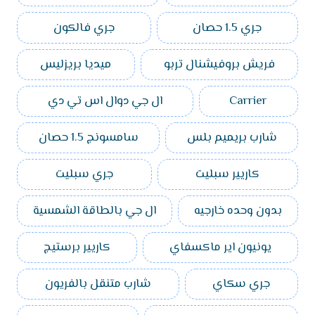
جري 1.5 حصان
جري فالكون
فريش بروفيشنال تربو
ميديا بريزليس
Carrier
ال جي دوال اس تي دي
شارب بريميم بلس
سامسونج 1.5 حصان
كاريير سبليت
جري سبليت
بدون وحده خارجيه
ال جي بالطاقة الشمسية
يونيون اير ماكسفاي
كاريير برستيج
جري سكاي
شارب متنقل بالفريون