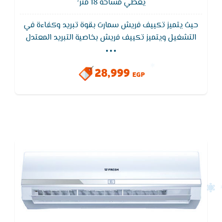
يغطي مساحة 18 متر²
حيث يتميز تكييف فريش سمارت بقوة تبريد وكفاءة في
...
التشغيل ويتميز تكييف فريش بخاصية التبريد المعتدل
التى تعمل على توفير الهواء المكيف بشكل متوسط
لكى يكون مناسب لجميع الاشخاص , خاصية التشغيل
28,999
التلقائى يقوم التكييف بتشغيل نفسه تلقائيا عند عودة
EGP
التيار الكهربائى