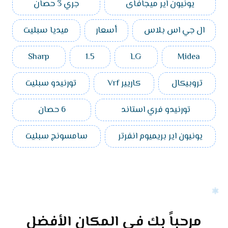
يونيون اير ميجافاى
جري 3 حصان
ال جي اس بلاس
أسعار
ميديا سبليت
Sharp
1.5
LG
Midea
تروبيكال
كاريير Vrf
تورنيدو سبليت
تورنيدو فري استاند
6 حصان
يونيون اير بريميوم انفرتر
سامسونج سبليت
مرحباً بك في المكان الأفضل