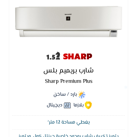
SHARP
شارب بريميم بلس
Sharp Premium Plus
بارد / ساخن
بلازما
ديچيتال
يغطي مساحة 12 متر²
يتميز تكييف شارب بوجود خاصية جينتل كول ,ويتميز