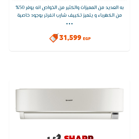
به العديد من المميزات والكثير من الخواص انه يوفر 50%
...
من الكهرباء و يتميز تكييف شارب انفرتر بوجود خاصية
البلازما كلاستر والتى تعمل على تنقية الهواء من الاتربة
والبكتريا والروائح الكريهة ومزود تكييف شارب بخاصية
31,599
التربو و هي التبريد السريع في الغرفه لمده قصيره و ايضا
EGP
ضمان خمس سنوات شامل
SHARP