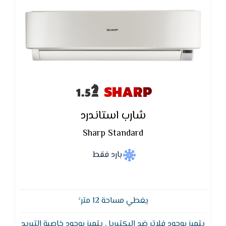
SHARP
شارب استاندرد
Sharp Standard
بارد فقط
يغطي مساحة 12 متر²
يتميز بوجود فلاتر ضد البكتيريا , يتميز بوجود خاصية التبريد