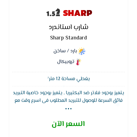
SHARP
شارب استاندرد
Sharp Standard
بارد / ساخن
تروبيكال
يغطي مساحة 12 متر²
يتميز بوجود فلاتر ضد البكتيريا , يتميز بوجود خاصية التبريد
...
فائق السرعة للوصول للتبريد المطلوب فى اسرع وقت مع
توفير فى التيار الكهربائى ويتميز بخاصية التشغيل
التلقائي بعد عودة الكهرباء بعد الانقطاع
السعر الآن