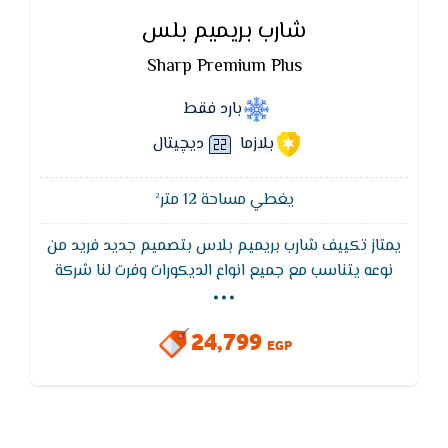
شارب بريميم بلس
Sharp Premium Plus
بارد فقط
بلازما
ديچيتال
يغطي مساحة 12 متر²
يمتاز تكييف شارب بريميم بلاس بتصميم جديد فريد من
...
نوعه يتناسب مع جميع انواع الديكورات وفرت لنا شركة
شارب بريميم بلاس بانها تتميز بالبلازما التي تقضي على
90% من الجراثيم ثم ان بها ايضا فلاتر لتنقية الهواء من
24,799
الجراثيم والاتربه كما انها تعمل في اقل جهد كهربائي
EGP
قد يصل 170