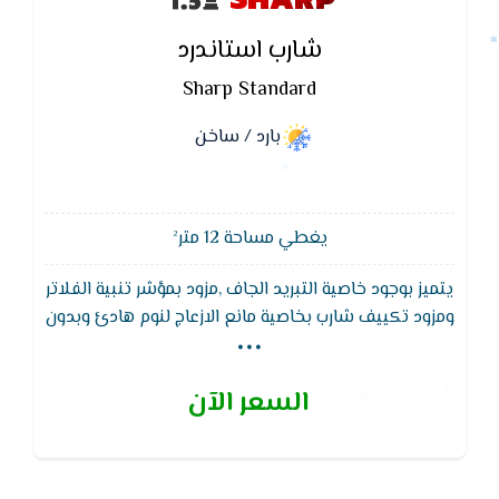
شارب استاندرد
Sharp Standard
بارد / ساخن
يغطي مساحة 12 متر²
يتميز بوجود خاصية التبريد الجاف ,مزود بمؤشر تنبية الفلاتر
...
ومزود تكييف شارب بخاصية مانع الازعاج لنوم هادئ وبدون
ازعاج تماما,يقوم تكييف شارب العربى بتجديد تصميم
التكييف من حيث شكل الوحدة الداخلية فيكون شكلها
السعر الآن
جميل ومتناسق ويتماشى مع الديكورات الحديثة .