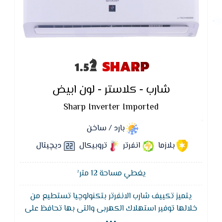
SHARP
شارب - كلاستر - لون ابيض
Sharp Inverter Imported
بارد / ساخن
بلازما
انفرتر
تروبيكال
ديچيتال
يغطي مساحة 12 متر²
يتميز تكييف شارب الانفرتر بتكنولوچيا تستطيع من
...
خلالها توفير استهلاك الكهربى والتى بها تحافظ على
درجه الحراره واستمتاع بهواء لطيف ومنعش والتى تعدل