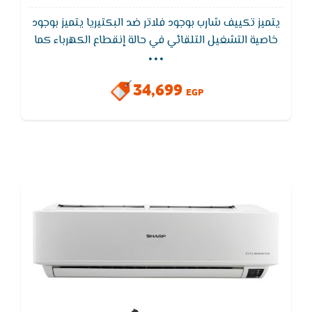
يتميز تكييف شارب بوجود فلاتر ضد البكتيريا يتميز بوجود
...
خاصية التشغيل التلقائي في حالة إنقطاع الكهرباء كما
يعمل تكييف شارب على اقل جهد كهربى 175 ,خاصية
التشغيل الجاف التى تعمل على تقليل الرطوبة والحصول
34,699
على هواء صحى ونظيف عند تشغيل التكيف
EGP