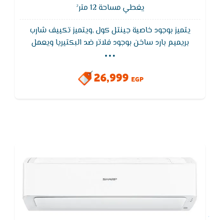
يغطي مساحة 12 متر²
يتميز بوجود خاصية جينتل كول ,ويتميز تكييف شارب
...
بريميم بارد ساخن بوجود فلاتر ضد البكتيريا ويعمل
تكييف شارب بخاصية التبريد السريع للوصول لدرجة الحراره
المطلوبة فى اسرع واقل استهلاك للكهرباء, يتميز تكييف
26,999
شارب بالتشغيل الهادئ التى تأخذ حيز كبير من الأهتمام
EGP
لأنها تعمل على تخفيض صوت التكييف عند تشغيله