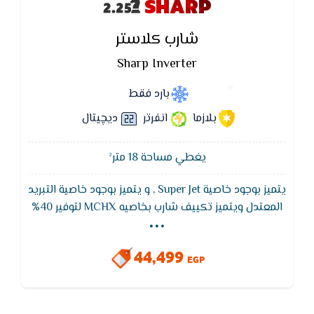
SHARP
شارب كلاستر
Sharp Inverter
بارد فقط
بلازما
انفرتر
ديچيتال
يغطي مساحة 18 متر²
يتميز بوجود خاصية Super Jet , و يتميز بوجود خاصية التبريد
...
المعتدل ويتميز تكييف شارب بخاصيه MCHX لتوفير 40%
من استهلاك الكهرباء ,و يتميز بخاصيه التربو للقيام
بالتبريد السريع في اقل وقت كما انه مزود بافضل الايونات
44,499
السالبه والموجبه المحاربه للجراثيم والميكروبات
EGP