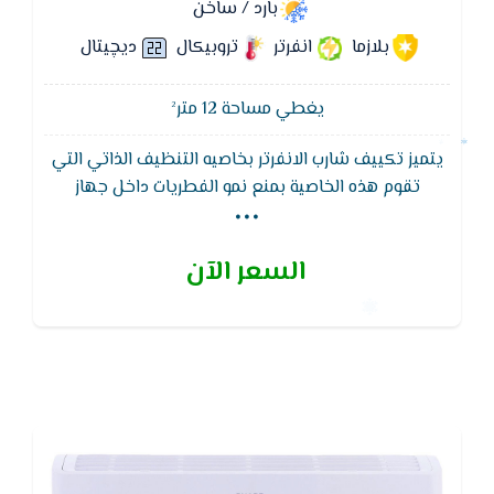
بارد / ساخن
بلازما
انفرتر
تروبيكال
ديچيتال
يغطي مساحة 12 متر²
يتميز تكييف شارب الانفرتر بخاصيه التنظيف الذاتي التي
...
تقوم هذه الخاصية بمنع نمو الفطريات داخل جهاز
التكييف فعند تشغيل هذه الخاصية يقوم الجهاز بضخ
ايونات البلازما كلاستر داخل الوحدة الداخلية ويتم قفل
السعر الآن
الريش اتوماتيكيا ومدة هذه العملية هى اربعين دقيقة
مما قد يمنع تكون الفطريات والعفن على سطح المبادل
الحرارى