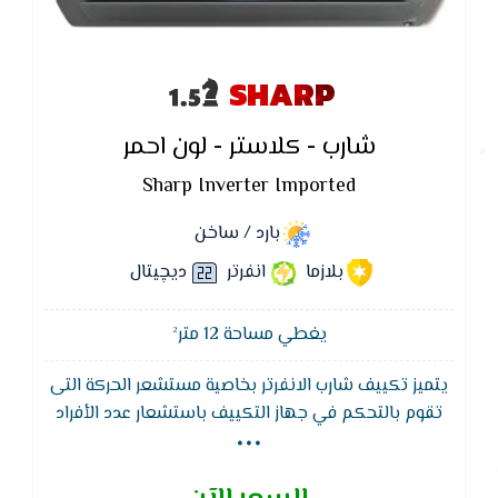
SHARP
شارب - كلاستر - لون احمر
Sharp Inverter Imported
بارد / ساخن
بلازما
انفرتر
ديچيتال
يغطي مساحة 12 متر²
يتميز تكييف شارب الانفرتر بخاصية مستشعر الحركة التى
...
تقوم بالتحكم في جهاز التكييف باستشعار عدد الأفراد
داخل الغرفة وذلك من خلال الضغط على زر Auto في حالة
عدم وجود أفراد في الغرفة لمدة 60 دقيقة سوف يتم
تشغيل التكييف على وضع الحفظ و إذا استشعر وجود