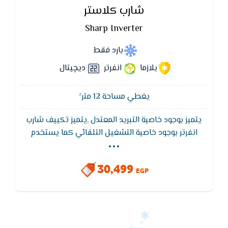
شارب كلاستر
Sharp Inverter
بارد فقط
بلازما
انفرتر
ديچيتال
يغطي مساحة 12 متر²
يتميز بوجود خاصية التبريد المعتدل ,يتميز تكييف شارب
...
انفرتر بوجود خاصية التشغيل التلقائي كما يستخدم
تكييف شارب خاصية MCHX لتوفير الكهرباء حيث يقوم
تكييف شارب بتوفير 40%من التيار الكهربى,تكييف شارب
30,499
العربى هو الوحيد الذى لديه القدرة على تغيير درجات
EGP
الحرارة دون أن يستغرق وقتاً طويلاً