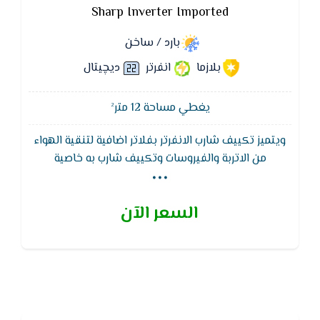
Sharp Inverter Imported
بارد / ساخن
بلازما
انفرتر
ديچيتال
يغطي مساحة 12 متر²
ويتميز تكييف شارب الانفرتر بفلاتر اضافية لتنقية الهواء
...
من الاتربة والفيروسات وتكييف شارب به خاصية
الاستشعار عن بعد وتلك الخاصية هي التي تقدم لكم
درجات الحرارة التي تناسب منازلكم فكل منزل يحتاج لدرجة
السعر الآن
حرارة معينة للغرف لذلك فالدرجات المرتفعة عنها أو الأقل
منها لن تأتي بأي نتيجة