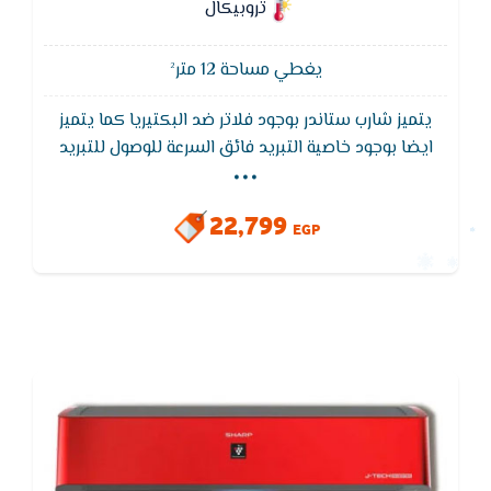
تروبيكال
يغطي مساحة 12 متر²
يتميز شارب ستاندر بوجود فلاتر ضد البكتيريا كما يتميز
...
ايضا بوجود خاصية التبريد فائق السرعة للوصول للتبريد
المطلوب فى اسرع وقت مع توفير فى التيار الكهربائى
ويتميز بخاصية التشغيل التلقائي بعد عودة الكهرباء بعد
22,799
الانقطاع
EGP