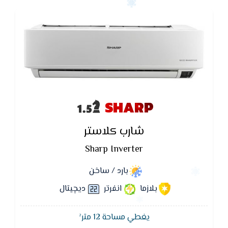
SHARP
شارب كلاستر
Sharp Inverter
بارد / ساخن
بلازما
انفرتر
ديچيتال
يغطي مساحة 12 متر²