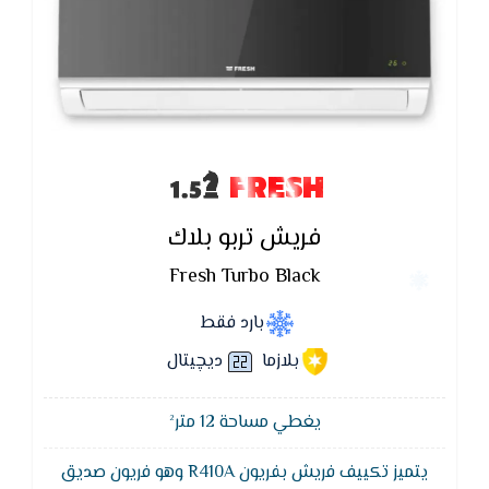
FRESH
فريش تربو بلاك
Fresh Turbo Black
بارد فقط
بلازما
ديچيتال
يغطي مساحة 12 متر²
يتميز تكييف فريش بفريون R410A وهو فريون صديق