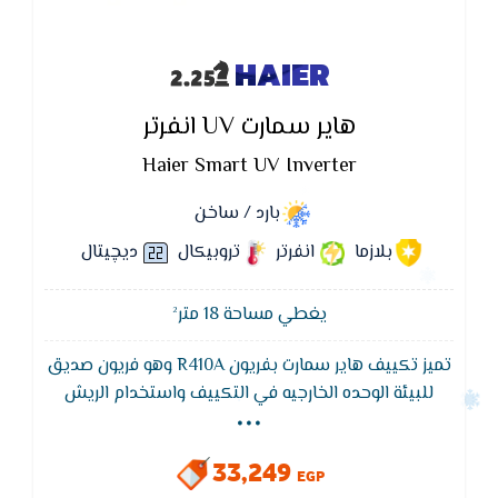
HAIER
هاير سمارت UV انفرتر
Haier Smart UV Inverter
بارد / ساخن
بلازما
انفرتر
تروبيكال
ديچيتال
يغطي مساحة 18 متر²
تميز تكييف هاير سمارت بفريون R410A وهو فريون صديق
...
للبيئة الوحده الخارجيه في التكييف واستخدام الريش
الذهبيه للتبريد يقاوم التأكل وهي طبقه واقيه علي
سطح المبادل الحراري كما انها تعمل على مقاومه الصدا
33,249
وتزيد من كفاءه المبادل الحراري
EGP