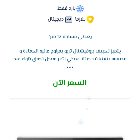
بارد فقط
بلازما
ديچيتال
يغطي مساحة 12 متر²
يتميز تكييف بروفيشنال تربو بمراوح عاليه الكفاءة و
...
مصممه بتقنيات حديثة تعطي اكبر معدل تدفق هواء عند
جميع السرعات نتيجه لزياده انسيابيه الهواء , كما يعمل
تكييف بروفيشنال تربو بفريون 410a صديق للبيئة الذي
السعر الآن
يقوم بالتوفير في الكهرباء بشكل ملحوظ , خاصية
التشغيل الهادئ التى تعمل على كتم صوت الجهاز نهائيا
وتوفير الهدوء فقط