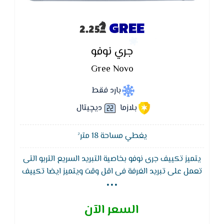
GREE
جري نوفو
Gree Novo
بارد فقط
بلازما
ديچيتال
يغطي مساحة 18 متر²
يتميز تكييف جرى نوفو بخاصية التبريد السريع التربو التى
...
تعمل على تبريد الغرفة فى اقل وقت ويتميز ايضا تكييف
جري نوفو, Gree بفريون 410 الذي يكون ليس له اى اضرار
على طبقه الأوزون عندما يكون قيد الاستخدام( صديق
السعر الآن
للبيئه ) و الموفر ايضا في الاستهلاك الكهربي ,و ايضا
فلاتر متعدده الحمايه ليلتقط الغبار والفيروسات ومسببات