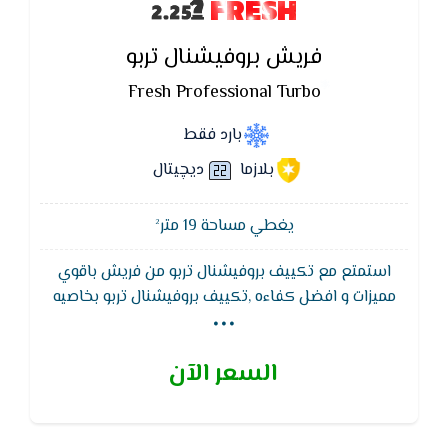
FRESH
فريش بروفيشنال تربو
Fresh Professional Turbo
بارد فقط
بلازما
ديچيتال
يغطي مساحة 19 متر²
استمتع مع تكييف بروفيشنال تربو من فريش باقوي
...
مميزات و افضل كفاءه ,تكييف بروفيشنال تربو بخاصيه
التتبع و هي تعمل على وجود سينسور بالريموت مما يتيح
له قياس درجه الحراره المحيطه للريموت و ارسالها الي
السعر الآن
التكييف ليقوم بضبط أفضل درجة تبريد للمكان. يتميز هذا
التكييف من فريش بفريون R410A وهو فريون صديق
للبيئة. أنه يعمل على اقل ضغط للكهرباء مما يوفر فى
استهلاك الكهرباء بصورة كبيرة للغاية