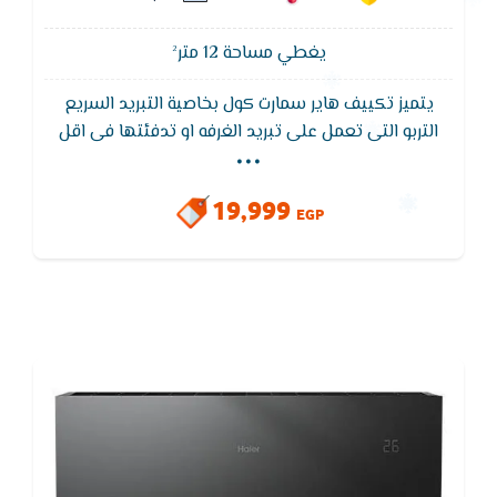
يغطي مساحة 12 متر²
يتميز تكييف هاير سمارت كول بخاصية التبريد السريع
...
التربو التى تعمل على تبريد الغرفه او تدفئتها فى اقل
وقت مما يؤدى إلى استهلاك كهرباء اقل ويتميز ايضا
تكييف هاير سمارت كول Haier بفريون 410 الموفر في
19,999
الكهرباء ويعمل على اقل ضغط للكهرباء بالاضافه إلى
EGP
وايضا تصميم الوحده الخارجيه مضاد للتأكل