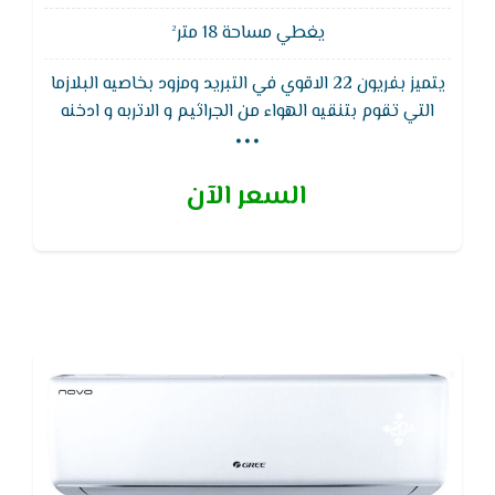
يغطي مساحة 18 متر²
يتميز بفريون 22 الاقوي في التبريد ومزود بخاصيه البلازما
...
التي تقوم بتنقيه الهواء من الجراثيم و الاتربه و ادخنه
السجائر ويتمتع تكييف جرى بضمان 5 سنوات شامل من
طيبة المنزلاوى.و ذلك بخلاف وجود وصلات مواسير من
السعر الآن
النحاس 3 متر مع التكييف