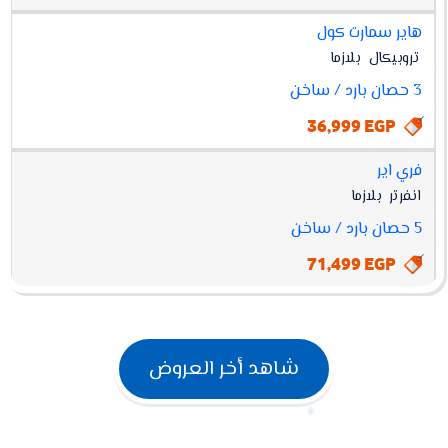
هاير سمارت كول
تروبيكال
بلازما
3 حصان بارد / ساخن
36,999 EGP
فري اير
انفرتر
بلازما
5 حصان بارد / ساخن
71,499 EGP
شاهد أخر العروض