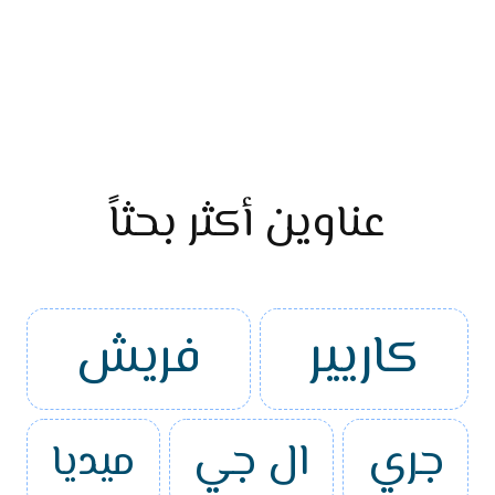
عناوين أكثر بحثاً
كاريير
فريش
جري
ال جي
ميديا