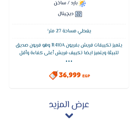
بارد / ساخن
ديچيتال
يغطي مساحة 27 متر²
يتميز تكييفات فريش بفريون R410A وهو فريون صديق
...
للبيئة ويتميز ايضا تكييف فريش أعلى كفاءة وأقل
استهلاك للكهرباء بفضل قوة التبريد التى تعمل للوصول
لدرجة الحرارة المطلوبة فى اقل وقت ممكن لتوفير
36,999
استهلاك الكهرباء
EGP
عرض المزيد