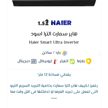
HAIER
هاير سمارت الترا اسود
Haier Smart Ultra Inverter
بارد / ساخن
بلازما
انفرتر
تروبيكال
ديچيتال
يغطي مساحة 12 متر²
يتميز تكييف هاير الترا سمارت بخاصية التبريد السريع التربو
...
التى تعمل على تبريد الغرفه او تدفئتها فى اقل وقت مما
يؤدى إلى استهلاك كهرباء اقل ويتميز ايضا تكييف هاير
سمارت الترا Haier بفريون 410 الموفر في الكهرباء ويعمل