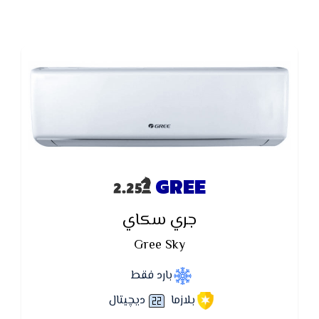
GREE
جري سكاي
Gree Sky
بارد فقط
بلازما
ديچيتال