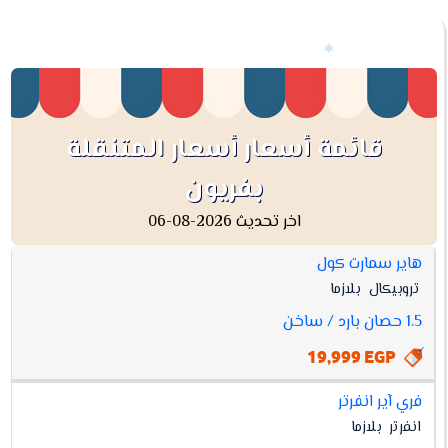
قائمة أسعار أسعار المتنقلة
بفريون
اخر تحديث 2026-08-06
هاير سمارت كول
افضل
تروبيكال
بلازما
أسعار
أسعار
مواصفات
سعر
1.5 حصان بارد / ساخن
المتنقلة
بفريون
19,999 EGP
فري آير انفرتر
انفرتر
بلازما