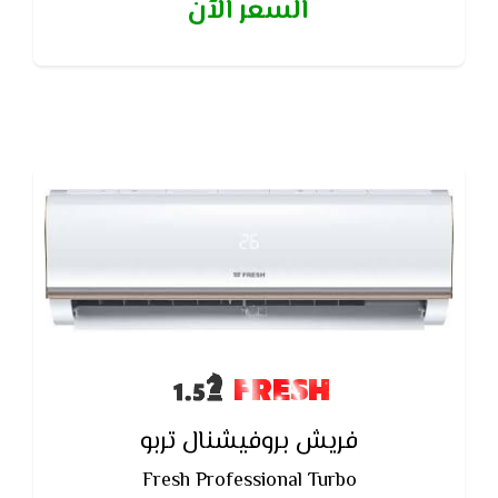
السعر الآن
على اقل ضغط للكهرباء بالاضافه إلى وايضا تصميم
الوحده الخارجيه مضاد للتأكل
FRESH
فريش بروفيشنال تربو
Fresh Professional Turbo