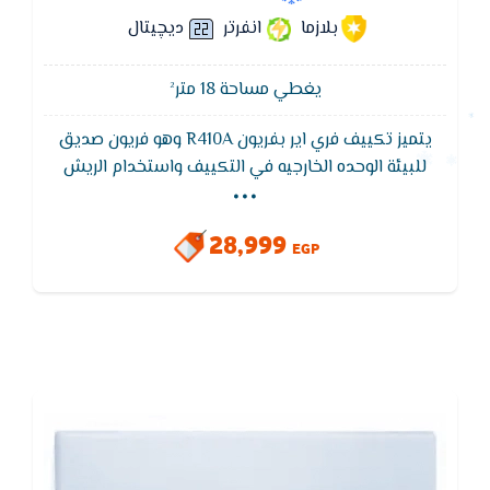
بلازما
انفرتر
ديچيتال
يغطي مساحة 18 متر²
يتميز تكييف فري اير بفريون R410A وهو فريون صديق
...
للبيئة الوحده الخارجيه في التكييف واستخدام الريش
الذهبيه للتبريد يقاوم التأكل وهي طبقه واقيه علي
سطح المبادل الحراري كما انها تعمل على مقاومه الصدا
28,999
وتزيد من كفاءه المبادل الحراري
EGP