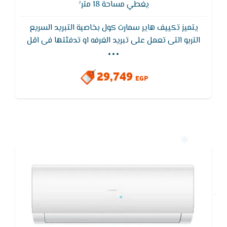
يغطي مساحة 18 متر²
يتميز تكييف هاير سمارت كول بخاصية التبريد السريع
...
التربو التى تعمل على تبريد الغرفه او تدفئتها فى اقل
وقت مما يؤدى إلى استهلاك كهرباء اقل ويتميز ايضا
تكييف هاير سمارت كول Haier بفريون 410 الموفر في
29,749
الكهرباء ويعمل على اقل ضغط للكهرباء بالاضافه إلى
EGP
وايضا تصميم الوحده الخارجيه مضاد للتأكل