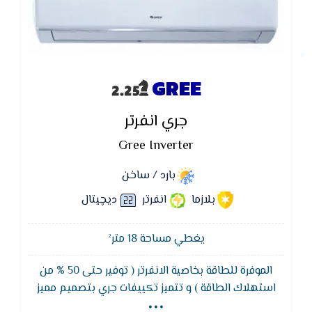
GREE
جري انفرتر
Gree Inverter
بارد / ساخن
بلازما
انفرتر
ديچيتال
يغطي مساحة 18 متر²
الموفرة للطاقة بخاصية الانفرتر ( توفير حتى 50 % من
...
استهلاك الطاقة ) و تتميز تكييفات جري بتصميم مميز
وتصنيفات كفاءة الطاقة و يعمل بفريون R410 A : نظام