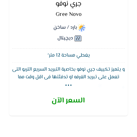
جري نوفو
Gree Novo
بارد / ساخن
ديچيتال
يغطي مساحة 12 متر²
و يتميز تكييف جري نوفو بخاصية التبريد السريع التربو التى
...
تعمل على تبريد الغرفه او تدفئتها فى اقل وقت مما
يؤدى إلى استهلاك كهرباء اقل ويتميز ايضا تكييف جري
نوفو , GREE بفريون 410 الموفر في الكهرباء و8 فلاتر
السعر الآن
تنقيه للهواء من الاتربه و الجراثيم بالاضافه إلى وايضا
تصميم الوحده الخارجيه مضاد للتأكل