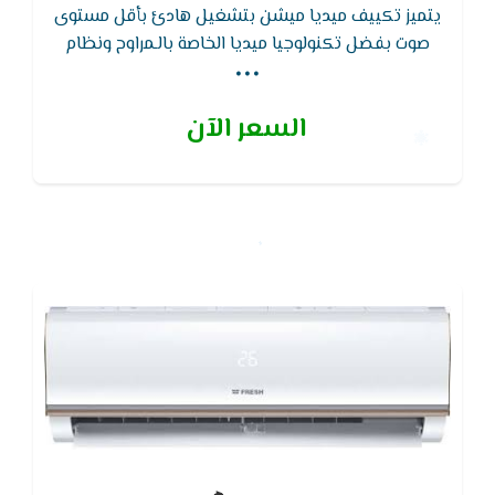
يتميز تكييف ميديا ميشن بتشغيل هادئ بأقل مستوى
...
صوت بفضل تكنولوجيا ميديا الخاصة بالـمراوح ونظام
تدفق الهواء مع استخدام ضاغط هادئ التشغيل ,يتميز
تكييف ميديا ميشن بفريون 22 الذي يعطي تبريد عالي
السعر الآن
الكفاءه و ايضا يتميز تكييف Midea بكباس استوائي
تروبيكال يتحمل حتي 52 درجه مئويه