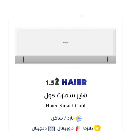
HAIER
هاير سمارت كول
Haier Smart Cool
بارد / ساخن
بلازما
تروبيكال
ديچيتال