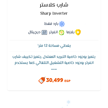
شارب كلاستر
Sharp Inverter
بارد فقط
بلازما
انفرتر
ديچيتال
يغطي مساحة 12 متر²
يتميز بوجود خاصية التبريد المعتدل ,يتميز تكييف شارب
...
انفرتر بوجود خاصية التشغيل التلقائي كما يستخدم
تكييف شارب خاصية MCHX لتوفير الكهرباء حيث يقوم
تكييف شارب بتوفير 40%من التيار الكهربى,تكييف شارب
30,499
العربى هو الوحيد الذى لديه القدرة على تغيير درجات
EGP
الحرارة دون أن يستغرق وقتاً طويلاً