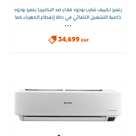
يتميز تكييف شارب بوجود فلاتر ضد البكتيريا يتميز بوجود
...
خاصية التشغيل التلقائي في حالة إنقطاع الكهرباء كما
يعمل تكييف شارب على اقل جهد كهربى 175 ,خاصية
التشغيل الجاف التى تعمل على تقليل الرطوبة والحصول
34,699
على هواء صحى ونظيف عند تشغيل التكيف
EGP