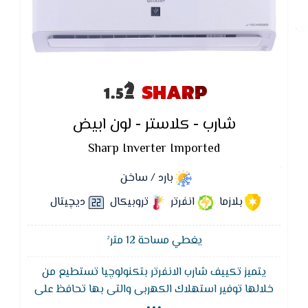
SHARP
شارب - كلاستر - لون ابيض
Sharp Inverter Imported
بارد / ساخن
بلازما
انفرتر
تروبيكال
ديچيتال
يغطي مساحة 12 متر²
يتميز تكييف شارب الانفرتر بتكنولوچيا تستطيع من
...
خلالها توفير استهلاك الكهربى والتى بها تحافظ على
درجه الحراره واستمتاع بهواء لطيف ومنعش والتى تعدل