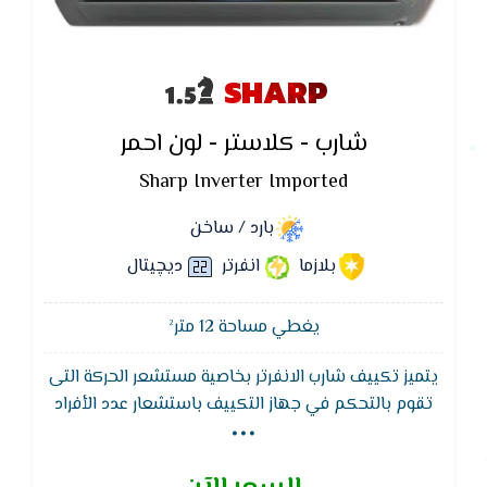
SHARP
شارب - كلاستر - لون احمر
Sharp Inverter Imported
بارد / ساخن
بلازما
انفرتر
ديچيتال
يغطي مساحة 12 متر²
يتميز تكييف شارب الانفرتر بخاصية مستشعر الحركة التى
...
تقوم بالتحكم في جهاز التكييف باستشعار عدد الأفراد
داخل الغرفة وذلك من خلال الضغط على زر Auto في حالة
عدم وجود أفراد في الغرفة لمدة 60 دقيقة سوف يتم
تشغيل التكييف على وضع الحفظ و إذا استشعر وجود