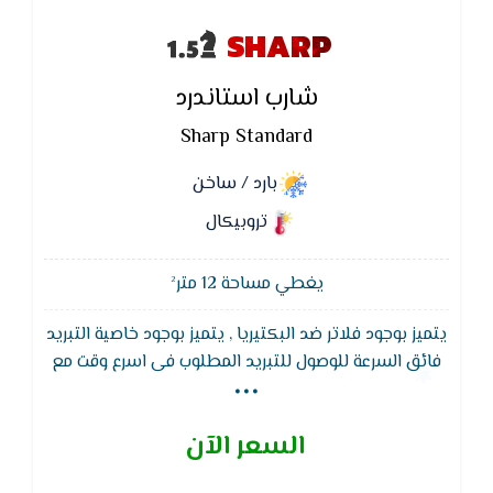
SHARP
شارب استاندرد
Sharp Standard
بارد / ساخن
تروبيكال
يغطي مساحة 12 متر²
يتميز بوجود فلاتر ضد البكتيريا , يتميز بوجود خاصية التبريد
...
فائق السرعة للوصول للتبريد المطلوب فى اسرع وقت مع
توفير فى التيار الكهربائى ويتميز بخاصية التشغيل
التلقائي بعد عودة الكهرباء بعد الانقطاع
السعر الآن