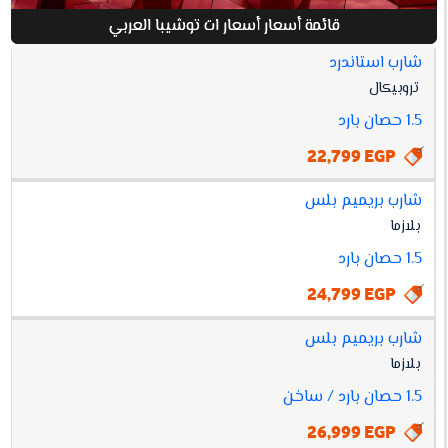
قائمة أسعار أسعار ات توشيبا العربي
شارب استاندرد
افضل
تروبيكال
أسعار
أسعار
1.5 حصان بارد
مواصفات
سعر
ات
توشيبا
22,799 EGP
العربي
شارب بريميم بلس
بلازما
1.5 حصان بارد
24,799 EGP
شارب بريميم بلس
بلازما
1.5 حصان بارد / ساخن
26,999 EGP