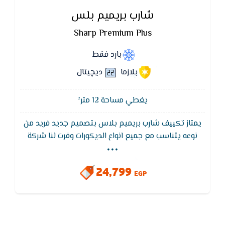
شارب بريميم بلس
Sharp Premium Plus
بارد فقط
بلازما
ديچيتال
يغطي مساحة 12 متر²
يمتاز تكييف شارب بريميم بلاس بتصميم جديد فريد من
...
نوعه يتناسب مع جميع انواع الديكورات وفرت لنا شركة
شارب بريميم بلاس بانها تتميز بالبلازما التي تقضي على
90% من الجراثيم ثم ان بها ايضا فلاتر لتنقية الهواء من
24,799
الجراثيم والاتربه كما انها تعمل في اقل جهد كهربائي
EGP
قد يصل 170