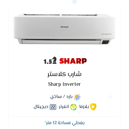
SHARP
شارب كلاستر
Sharp Inverter
بارد / ساخن
بلازما
انفرتر
ديچيتال
يغطي مساحة 12 متر²