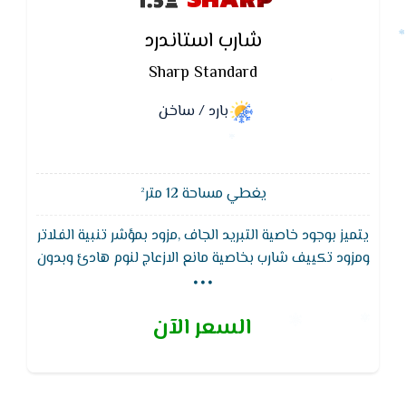
شارب استاندرد
Sharp Standard
بارد / ساخن
يغطي مساحة 12 متر²
يتميز بوجود خاصية التبريد الجاف ,مزود بمؤشر تنبية الفلاتر
...
ومزود تكييف شارب بخاصية مانع الازعاج لنوم هادئ وبدون
ازعاج تماما,يقوم تكييف شارب العربى بتجديد تصميم
التكييف من حيث شكل الوحدة الداخلية فيكون شكلها
السعر الآن
جميل ومتناسق ويتماشى مع الديكورات الحديثة .