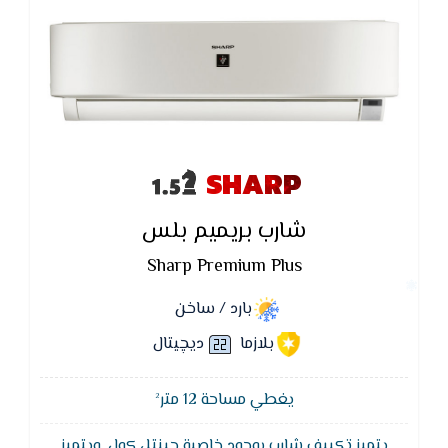
SHARP
شارب بريميم بلس
Sharp Premium Plus
بارد / ساخن
بلازما
ديچيتال
يغطي مساحة 12 متر²
يتميز تكييف شارب بوجود خاصية جينتل كول ,ويتميز