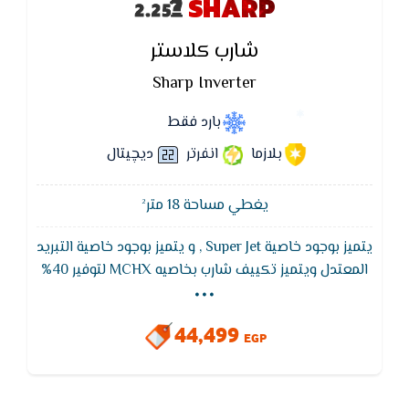
SHARP
شارب كلاستر
Sharp Inverter
بارد فقط
بلازما
انفرتر
ديچيتال
يغطي مساحة 18 متر²
يتميز بوجود خاصية Super Jet , و يتميز بوجود خاصية التبريد
...
المعتدل ويتميز تكييف شارب بخاصيه MCHX لتوفير 40%
من استهلاك الكهرباء ,و يتميز بخاصيه التربو للقيام
بالتبريد السريع في اقل وقت كما انه مزود بافضل الايونات
44,499
السالبه والموجبه المحاربه للجراثيم والميكروبات
EGP