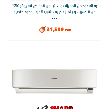
به العديد من المميزات والكثير من الخواص انه يوفر 50%
...
من الكهرباء و يتميز تكييف شارب انفرتر بوجود خاصية
البلازما كلاستر والتى تعمل على تنقية الهواء من الاتربة
والبكتريا والروائح الكريهة ومزود تكييف شارب بخاصية
31,599
التربو و هي التبريد السريع في الغرفه لمده قصيره و ايضا
EGP
ضمان خمس سنوات شامل
SHARP