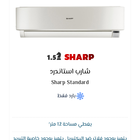
SHARP
شارب استاندرد
Sharp Standard
بارد فقط
يغطي مساحة 12 متر²
يتميز بوجود فلاتر ضد البكتيريا , يتميز بوجود خاصية التبريد