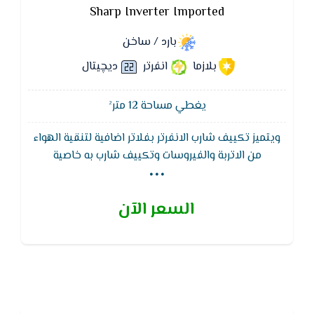
Sharp Inverter Imported
بارد / ساخن
بلازما
انفرتر
ديچيتال
يغطي مساحة 12 متر²
ويتميز تكييف شارب الانفرتر بفلاتر اضافية لتنقية الهواء
...
من الاتربة والفيروسات وتكييف شارب به خاصية
الاستشعار عن بعد وتلك الخاصية هي التي تقدم لكم
درجات الحرارة التي تناسب منازلكم فكل منزل يحتاج لدرجة
السعر الآن
حرارة معينة للغرف لذلك فالدرجات المرتفعة عنها أو الأقل
منها لن تأتي بأي نتيجة