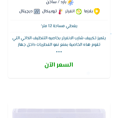
بارد / ساخن
بلازما
انفرتر
تروبيكال
ديچيتال
يغطي مساحة 12 متر²
يتميز تكييف شارب الانفرتر بخاصيه التنظيف الذاتي التي
...
تقوم هذه الخاصية بمنع نمو الفطريات داخل جهاز
التكييف فعند تشغيل هذه الخاصية يقوم الجهاز بضخ
ايونات البلازما كلاستر داخل الوحدة الداخلية ويتم قفل
السعر الآن
الريش اتوماتيكيا ومدة هذه العملية هى اربعين دقيقة
مما قد يمنع تكون الفطريات والعفن على سطح المبادل
الحرارى