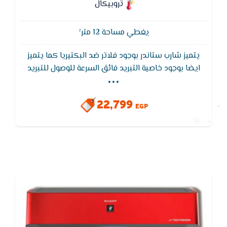
تروبيكال
يغطي مساحة 12 متر²
يتميز شارب ستاندر بوجود فلاتر ضد البكتيريا كما يتميز
...
ايضا بوجود خاصية التبريد فائق السرعة للوصول للتبريد
المطلوب فى اسرع وقت مع توفير فى التيار الكهربائى
ويتميز بخاصية التشغيل التلقائي بعد عودة الكهرباء بعد
22,799
الانقطاع
EGP