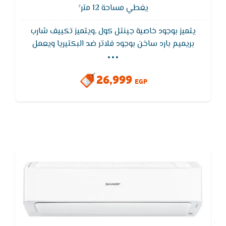
يغطي مساحة 12 متر²
يتميز بوجود خاصية جينتل كول ,ويتميز تكييف شارب
...
بريميم بارد ساخن بوجود فلاتر ضد البكتيريا ويعمل
تكييف شارب بخاصية التبريد السريع للوصول لدرجة الحراره
المطلوبة فى اسرع واقل استهلاك للكهرباء, يتميز تكييف
26,999
شارب بالتشغيل الهادئ التى تأخذ حيز كبير من الأهتمام
EGP
لأنها تعمل على تخفيض صوت التكييف عند تشغيله